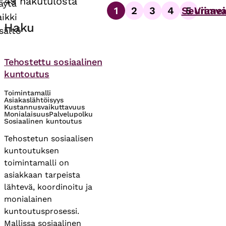
49 hakutulosta
äytä
1
2
3
4
Seuraav
5
Viime
Sivutus
aikki
Sivu
Sivu
Sivu
Sivu
Sivu
Haku
isältö
Asiasanat
Tehostettu sosiaalinen
kuntoutus
Toimintamalli
Asiakaslähtöisyys
Kustannusvaikuttavuus
Monialaisuus
Palvelupolku
Sosiaalinen kuntoutus
Tehostetun sosiaalisen
kuntoutuksen
toimintamalli on
asiakkaan tarpeista
lähtevä, koordinoitu ja
monialainen
kuntoutusprosessi.
Mallissa sosiaalinen