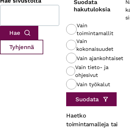
Hae sivustolta
Suodata
N
hakutuloksia
k
s
Vain
toimintamallit
Vain
kokonaisuudet
Vain ajankohtaiset
Vain tieto- ja
ohjesivut
Vain työkalut
Haetko
toimintamalleja tai