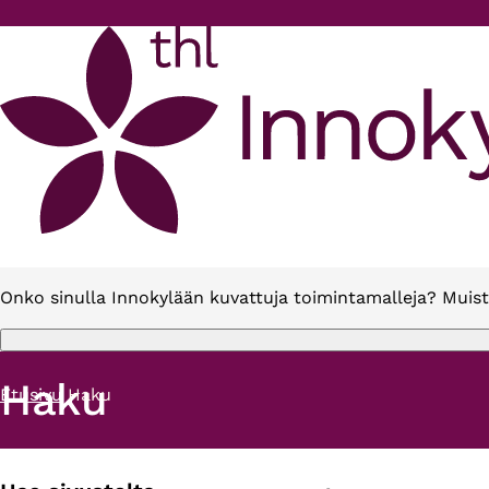
Hyppää pääsisältöön
Onko sinulla Innokylään kuvattuja toimintamalleja? Muist
Haku
Etusivu
Haku
Murupolku