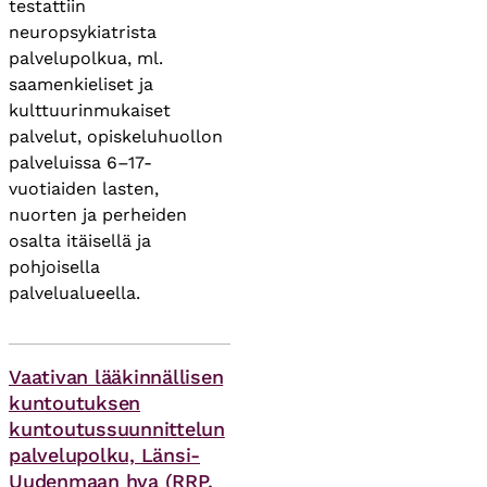
testattiin
neuropsykiatrista
palvelupolkua, ml.
saamenkieliset ja
kulttuurinmukaiset
palvelut, opiskeluhuollon
palveluissa 6–17-
vuotiaiden lasten,
nuorten ja perheiden
osalta itäisellä ja
pohjoisella
palvelualueella.
Asiasanat
Vaativan lääkinnällisen
kuntoutuksen
kuntoutussuunnittelun
palvelupolku, Länsi-
Uudenmaan hva (RRP,