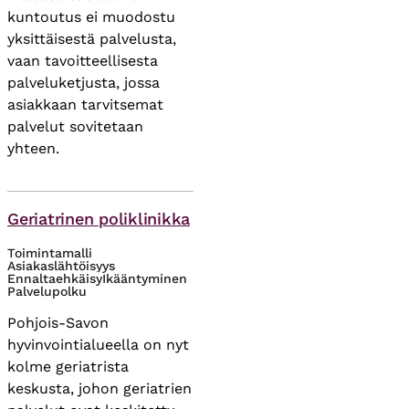
kuntoutus ei muodostu
yksittäisestä palvelusta,
vaan tavoitteellisesta
palveluketjusta, jossa
asiakkaan tarvitsemat
palvelut sovitetaan
yhteen.
Asiasanat
Geriatrinen poliklinikka
Toimintamalli
Asiakaslähtöisyys
Ennaltaehkäisy
Ikääntyminen
Palvelupolku
Pohjois-Savon
hyvinvointialueella on nyt
kolme geriatrista
keskusta, johon geriatrien