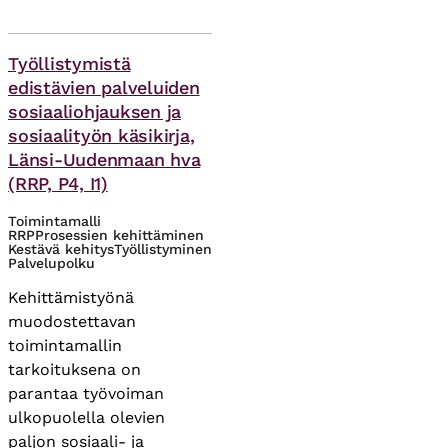
Asiasanat
Työllistymistä
edistävien palveluiden
sosiaaliohjauksen ja
sosiaalityön käsikirja​,
Länsi-Uudenmaan hva
(RRP, P4, I1)
Toimintamalli
RRP
Prosessien kehittäminen
Kestävä kehitys
Työllistyminen
Palvelupolku
Kehittämistyönä
muodostettavan
toimintamallin
tarkoituksena on
parantaa työvoiman
ulkopuolella olevien
paljon sosiaali- ja