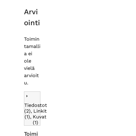
Arvi
ointi
Toimin
tamalli
a ei
ole
vielä
arvioit
u.
Tiedostot
(2), Linkit
(1), Kuvat
(1)
Toimi