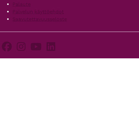
Palaute
Palvelun käyttöehdot
Saavutettavuusseloste