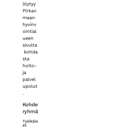
löytyy
Pirkan
maan
hyvinv
ointial
ueen
sivulta
kohda
sta
hoito-
ja
palvel
upolut
.
Kohde
ryhmä
Työikäis
et