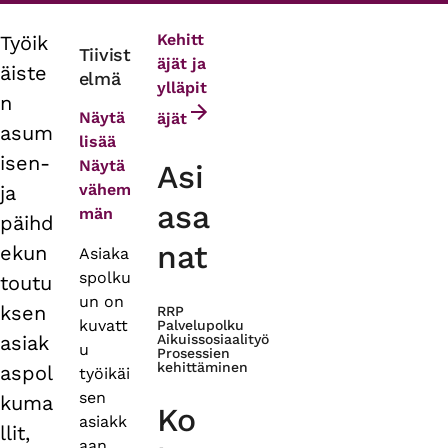
Kehitt
Työik
Primary
Tiivist
äjät ja
äiste
elmä
tabs
ylläpit
n
Näytä
äjät
asum
lisää
isen-
Näytä
Asi
vähem
ja
asa
män
päihd
nat
ekun
Asiaka
spolku
toutu
un on
ksen
RRP
kuvatt
Palvelupolku
asiak
Aikuissosiaalityö
u
Prosessien
kehittäminen
aspol
työikäi
sen
kuma
Ko
asiakk
llit,
aan