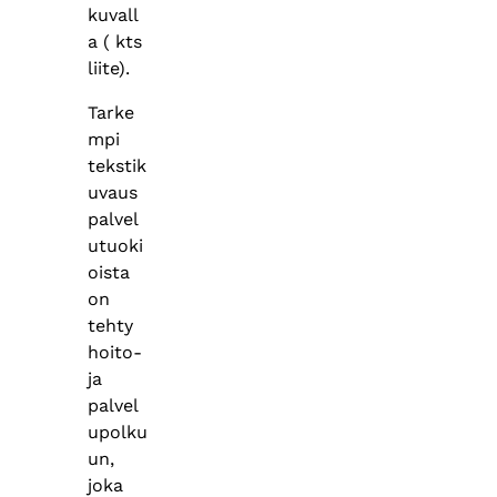
kuvall
a ( kts
liite).
Tarke
mpi
tekstik
uvaus
palvel
utuoki
oista
on
tehty
hoito-
ja
palvel
upolku
un,
joka