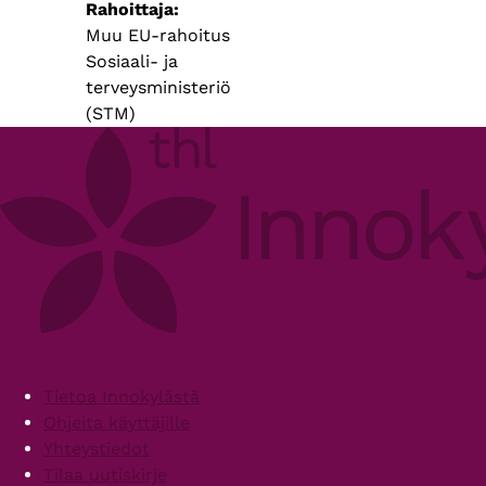
Rahoittaja
Muu EU-rahoitus
Sosiaali- ja
terveysministeriö
(STM)
Footer
Tietoa Innokylästä
Ohjeita käyttäjille
Yhteystiedot
Tilaa uutiskirje