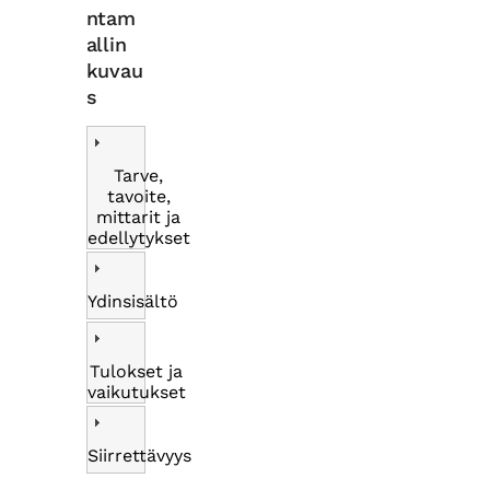
ntam
allin
kuvau
s
Tarve,
tavoite,
mittarit ja
edellytykset
Ydinsisältö
Tulokset ja
vaikutukset
Siirrettävyys