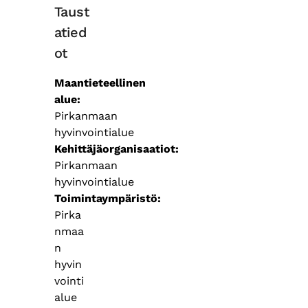
Taust
atied
ot
Maantieteellinen
alue
Pirkanmaan
hyvinvointialue
Kehittäjäorganisaatiot
Pirkanmaan
hyvinvointialue
Toimintaympäristö
Pirka
nmaa
n
hyvin
vointi
alue