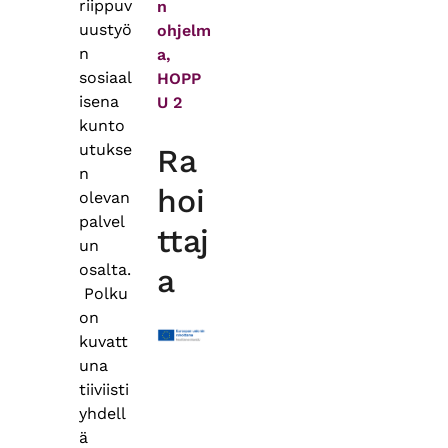
riippuv
n
uustyö
ohjelm
n
a,
sosiaal
HOPP
isena
U 2
kunto
utukse
Ra
n
hoi
olevan
palvel
ttaj
un
osalta.
a
Polku
on
kuvatt
una
tiiviisti
yhdell
ä