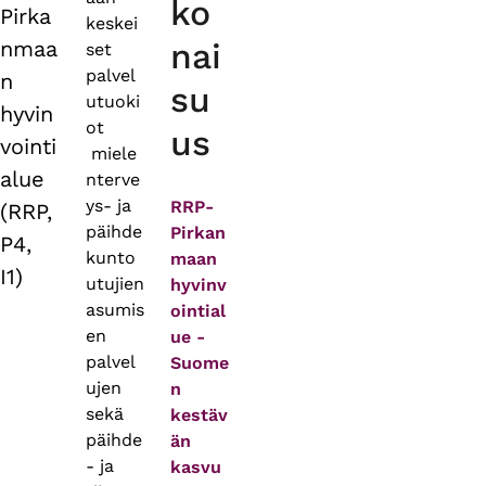
ko
Pirka
keskei
nmaa
nai
set
palvel
n
su
utuoki
hyvin
ot
us
vointi
miele
alue
nterve
ys- ja
RRP-
(RRP,
päihde
Pirkan
P4,
kunto
maan
I1)
utujien
hyvinv
asumis
ointial
en
ue -
palvel
Suome
ujen
n
sekä
kestäv
päihde
än
- ja
kasvu