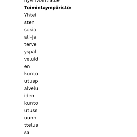
hyvinvointialue
Toimintaympäristö
Yhtei
sten
sosia
ali-ja
terve
yspal
veluid
en
kunto
utusp
alvelu
iden
kunto
utuss
uunni
ttelus
sa