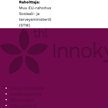
Rahoittaja
Muu EU-rahoitus
Sosiaali- ja
terveysministeriö
(STM)
Footer
Tietoa Innokylästä
Ohjeita käyttäjille
Yhteystiedot
Tilaa uutiskirje