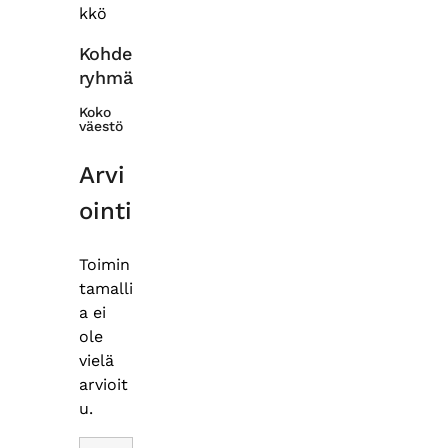
kkö
Kohde
ryhmä
Koko
väestö
Arvi
ointi
Toimin
tamalli
a ei
ole
vielä
arvioit
u.