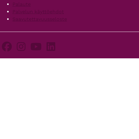
Palaute
Palvelun käyttöehdot
Saavutettavuusseloste