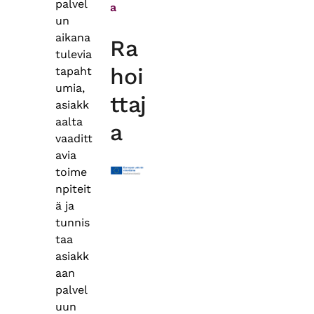
palvel
a
un
aikana
Ra
tulevia
hoi
tapaht
umia,
ttaj
asiakk
aalta
a
vaaditt
avia
toime
npiteit
ä ja
tunnis
taa
asiakk
aan
palvel
uun