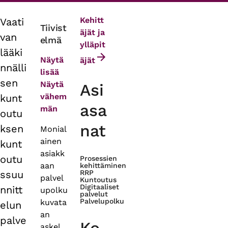
Kehitt
Vaati
Primary
Tiivist
äjät ja
van
elmä
tabs
ylläpit
lääki
Näytä
äjät
nnälli
lisää
sen
Näytä
Asi
vähem
kunt
asa
män
outu
nat
ksen
Monial
ainen
kunt
asiakk
outu
Prosessien
aan
kehittäminen
ssuu
RRP
palvel
Kuntoutus
Digitaaliset
nnitt
upolku
palvelut
Palvelupolku
kuvata
elun
an
palve
askel