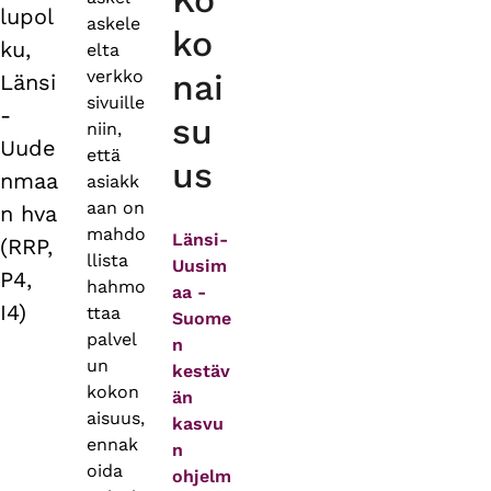
Ko
lupol
askele
ko
ku,
elta
verkko
nai
Länsi
sivuille
-
su
niin,
Uude
että
us
nmaa
asiakk
aan on
n hva
mahdo
Länsi-
(RRP,
llista
Uusim
P4,
hahmo
aa -
I4)
ttaa
Suome
palvel
n
un
kestäv
kokon
än
aisuus,
kasvu
ennak
n
oida
ohjelm