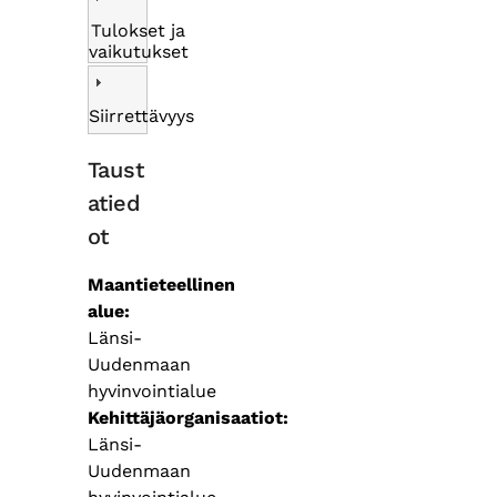
Tulokset ja
vaikutukset
Siirrettävyys
Taust
atied
ot
Maantieteellinen
alue
Länsi-
Uudenmaan
hyvinvointialue
Kehittäjäorganisaatiot
Länsi-
Uudenmaan