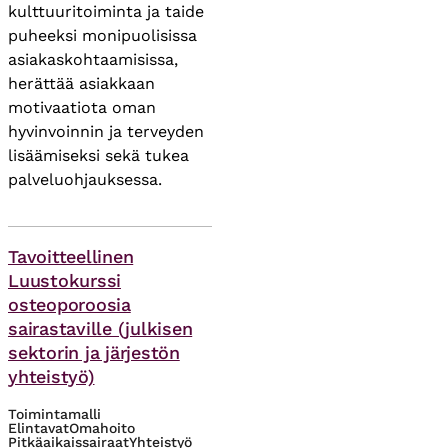
kulttuuritoiminta ja taide
puheeksi monipuolisissa
asiakaskohtaamisissa,
herättää asiakkaan
motivaatiota oman
hyvinvoinnin ja terveyden
lisäämiseksi sekä tukea
palveluohjauksessa.
Asiasanat
Tavoitteellinen
Luustokurssi
osteoporoosia
sairastaville (julkisen
sektorin ja järjestön
yhteistyö)
Toimintamalli
Elintavat
Omahoito
Pitkäaikaissairaat
Yhteistyö