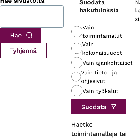
Hae sivustolta
Suodata
N
hakutuloksia
k
s
Vain
toimintamallit
Vain
kokonaisuudet
Vain ajankohtaiset
Vain tieto- ja
ohjesivut
Vain työkalut
Haetko
toimintamalleja tai