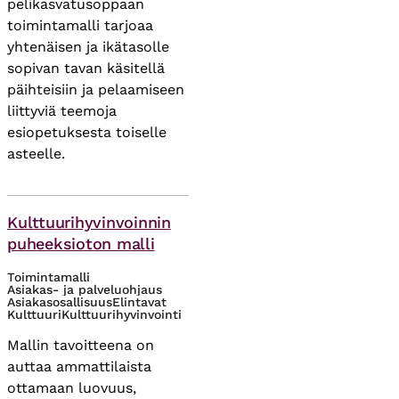
pelikasvatusoppaan
toimintamalli tarjoaa
yhtenäisen ja ikätasolle
sopivan tavan käsitellä
päihteisiin ja pelaamiseen
liittyviä teemoja
esiopetuksesta toiselle
asteelle.
Asiasanat
Kulttuurihyvinvoinnin
puheeksioton malli
Toimintamalli
Asiakas- ja palveluohjaus
Asiakasosallisuus
Elintavat
Kulttuuri
Kulttuurihyvinvointi
Mallin tavoitteena on
auttaa ammattilaista
ottamaan luovuus,