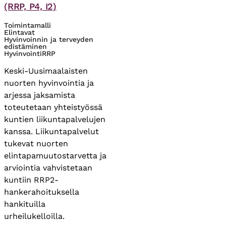
(RRP, P4, I2)
Toimintamalli
Elintavat
Hyvinvoinnin ja terveyden
edistäminen
Hyvinvointi
RRP
Keski-Uusimaalaisten
nuorten hyvinvointia ja
arjessa jaksamista
toteutetaan yhteistyössä
kuntien liikuntapalvelujen
kanssa. Liikuntapalvelut
tukevat nuorten
elintapamuutostarvetta ja
arviointia vahvistetaan
kuntiin RRP2-
hankerahoituksella
hankituilla
urheilukelloilla.