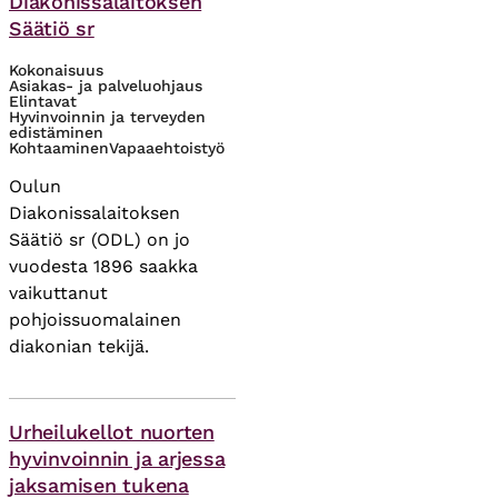
Diakonissalaitoksen
Säätiö sr
Kokonaisuus
Asiakas- ja palveluohjaus
Elintavat
Hyvinvoinnin ja terveyden
edistäminen
Kohtaaminen
Vapaaehtoistyö
Oulun
Diakonissalaitoksen
Säätiö sr (ODL) on jo
vuodesta 1896 saakka
vaikuttanut
pohjoissuomalainen
diakonian tekijä.
Asiasanat
Urheilukellot nuorten
hyvinvoinnin ja arjessa
jaksamisen tukena