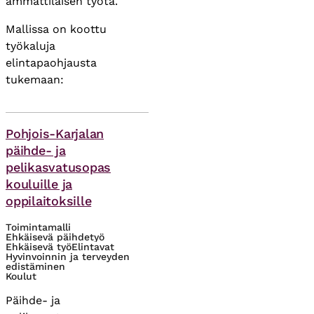
ammattilaisen työtä.
Mallissa on koottu
työkaluja
elintapaohjausta
tukemaan:
Asiasanat
Pohjois-Karjalan
päihde- ja
pelikasvatusopas
kouluille ja
oppilaitoksille
Toimintamalli
Ehkäisevä päihdetyö
Ehkäisevä työ
Elintavat
Hyvinvoinnin ja terveyden
edistäminen
Koulut
Päihde- ja