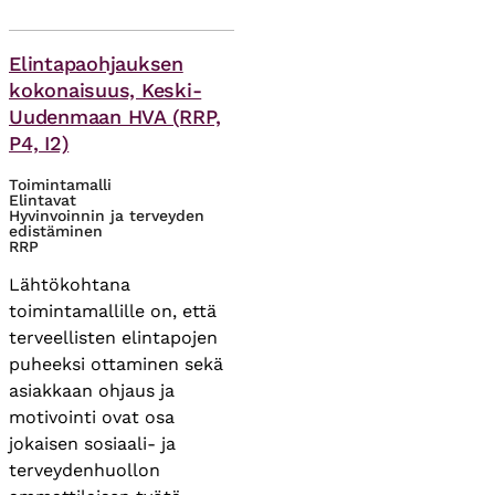
Asiasanat
Elintapaohjauksen
kokonaisuus, Keski-
Uudenmaan HVA (RRP,
P4, I2)
Toimintamalli
Elintavat
Hyvinvoinnin ja terveyden
edistäminen
RRP
Lähtökohtana
toimintamallille on, että
terveellisten elintapojen
puheeksi ottaminen sekä
asiakkaan ohjaus ja
motivointi ovat osa
jokaisen sosiaali- ja
terveydenhuollon