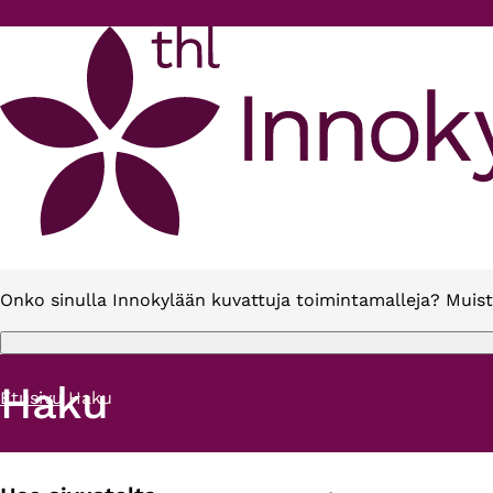
Hyppää pääsisältöön
Onko sinulla Innokylään kuvattuja toimintamalleja? Muist
Haku
Etusivu
Haku
Murupolku