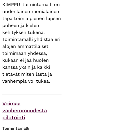
KIMPPU-toimintamalli on
uudenlainen monialainen
tapa toimia pienen lapsen
puheen ja kielen
kehityksen tukena.
Toimintamalli yhdistää eri
alojen ammattilaiset
toimimaan yhdessä,
kukaan ei jää huolen
kanssa yksin ja kaikki
tietävät miten lasta ja
vanhempia voi tukea.
Asiasanat
Voimaa
vanhemmuudesta
pilotointi
Toimintamalli