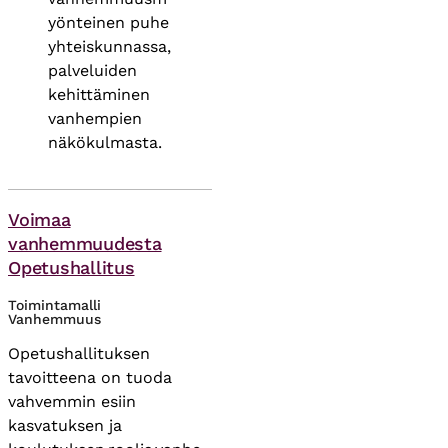
yönteinen puhe
yhteiskunnassa,
palveluiden
kehittäminen
vanhempien
näkökulmasta.
Asiasanat
Voimaa
vanhemmuudesta
Opetushallitus
Toimintamalli
Vanhemmuus
Opetushallituksen
tavoitteena on tuoda
vahvemmin esiin
kasvatuksen ja