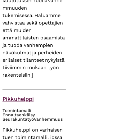
koulutuksen roolia vanhe
mmuuden
tukemisessa. Haluamme
vahvistaa sekä opettajien
että muiden
ammattilaisten osaamista
ja tuoda vanhempien
näkökulmat ja perheiden
erilaiset tilanteet nykyistä
tiiviimmin mukaan työn
rakenteisiin j
Asiasanat
Pikkuhelppi
Toimintamalli
Ennaltaehkäisy
Seurakuntatyö
Vanhemmuus
Pikkuhelppi on varhaisen
tuen toimintamalli, jossa