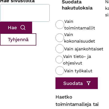
Hae sivustolta
Suodata
N
hakutuloksia
k
s
Vain
toimintamallit
Vain
kokonaisuudet
Vain ajankohtaiset
Vain tieto- ja
ohjesivut
Vain työkalut
Haetko
toimintamalleja tai