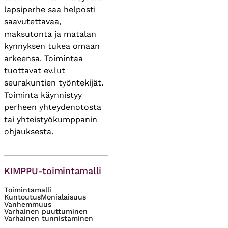
lapsiperhe saa helposti
saavutettavaa,
maksutonta ja matalan
kynnyksen tukea omaan
arkeensa. Toimintaa
tuottavat ev.lut
seurakuntien työntekijät.
Toiminta käynnistyy
perheen yhteydenotosta
tai yhteistyökumppanin
ohjauksesta.
Asiasanat
KIMPPU-toimintamalli
Toimintamalli
Kuntoutus
Monialaisuus
Vanhemmuus
Varhainen puuttuminen
Varhainen tunnistaminen