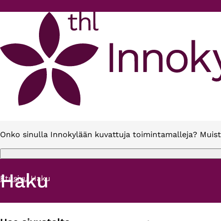
Hyppää pääsisältöön
Onko sinulla Innokylään kuvattuja toimintamalleja? Muist
Haku
Etusivu
Haku
Murupolku