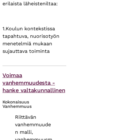
erilaista läheisteniltaa:
1.Koulun kontekstissa
tapahtuva, nuorisotyön
menetelmiä mukaan
sujauttava toiminta ​
Asiasanat
Voimaa
vanhemmuudesta -
hanke valtakunnallinen
Kokonaisuus
Vanhemmuus
Riittävän
vanhemmuude
n malli,
vanhemmuusm