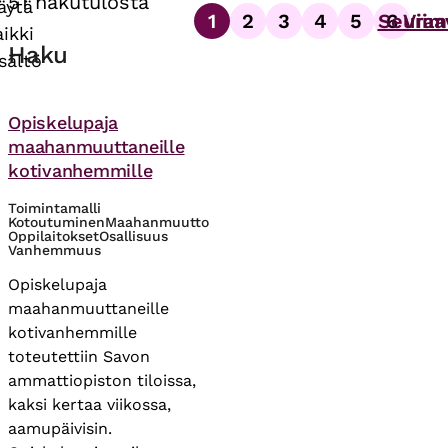
51 hakutulosta
äytä
1
2
3
4
5
Seuraa
6
Viim
Sivutus
aikki
Sivu
Sivu
Sivu
Sivu
Sivu
Sivu
Haku
isältö
Asiasanat
Opiskelupaja
maahanmuuttaneille
kotivanhemmille
Toimintamalli
Kotoutuminen
Maahanmuutto
Oppilaitokset
Osallisuus
Vanhemmuus
Opiskelupaja
maahanmuuttaneille
kotivanhemmille
toteutettiin Savon
ammattiopiston tiloissa,
kaksi kertaa viikossa,
aamupäivisin.