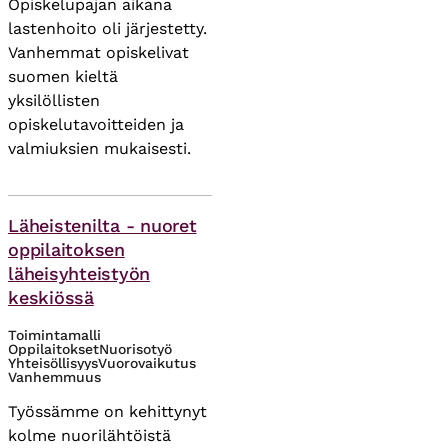
Opiskelupajan aikana
lastenhoito oli järjestetty.
Vanhemmat opiskelivat
suomen kieltä
yksilöllisten
opiskelutavoitteiden ja
valmiuksien mukaisesti.
Asiasanat
Läheistenilta - nuoret
oppilaitoksen
läheisyhteistyön
keskiössä
Toimintamalli
Oppilaitokset
Nuorisotyö
Yhteisöllisyys
Vuorovaikutus
Vanhemmuus
Työssämme on kehittynyt
kolme nuorilähtöistä