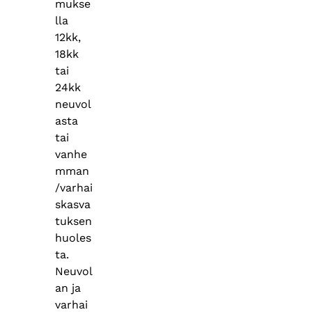
mukse
lla
12kk,
18kk
tai
24kk
neuvol
asta
tai
vanhe
mman
/varhai
skasva
tuksen
huoles
ta.
Neuvol
an ja
varhai