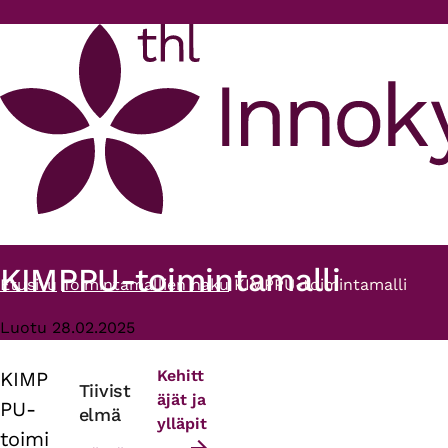
Hyppää pääsisältöön
KIMPPU-toimintamalli
Etusivu
Toimintamallien haku
KIMPPU-toimintamalli
Murupolku
Luotu 28.02.2025
Kehitt
KIMP
Primary
Tiivist
äjät ja
PU-
elmä
tabs
ylläpit
toimi