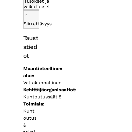
Tulokset ja
vaikutukset
Siirrettävyys
Taust
atied
ot
Maantieteellinen
alue
Valtakunnallinen
Kehittäjäorganisaatiot
Kuntoutussäätiö
Toimiala
Kunt
outus
&