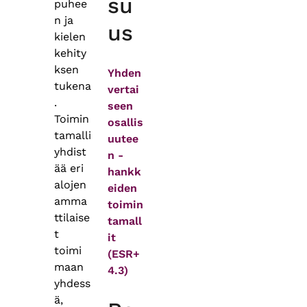
su
puhee
n ja
us
kielen
kehity
ksen
Yhden
tukena
vertai
.
seen
Toimin
osallis
tamalli
uutee
yhdist
n -
ää eri
hankk
alojen
eiden
amma
toimin
ttilaise
tamall
t
it
toimi
(ESR+
maan
4.3)
yhdess
ä,