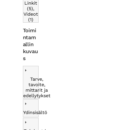
Linkit
(5),
Videot
(1)
Toimi
ntam
allin
kuvau
s
Tarve,
tavoite,
mittarit ja
edellytykset
Ydinsisältö