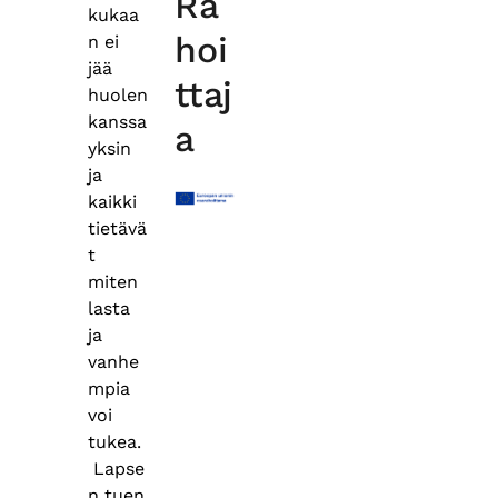
Ra
kukaa
hoi
n ei
jää
ttaj
huolen
kanssa
a
yksin
ja
kaikki
tietävä
t
miten
lasta
ja
vanhe
mpia
voi
tukea.
Lapse
n tuen