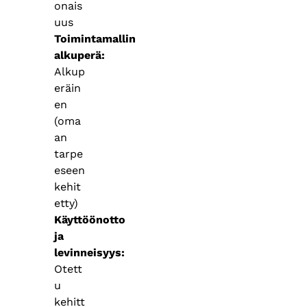
onais
uus
Toimintamallin
alkuperä
Alkup
eräin
en
(oma
an
tarpe
eseen
kehit
etty)
Käyttöönotto
ja
levinneisyys
Otett
u
kehitt