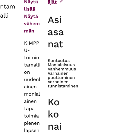
Näytä
äjät
ntam
lisää
alli
Näytä
Asi
vähem
asa
män
nat
KIMPP
U-
toimin
Kuntoutus
tamalli
Monialaisuus
Vanhemmuus
on
Varhainen
puuttuminen
uudenl
Varhainen
tunnistaminen
ainen
monial
Ko
ainen
tapa
ko
toimia
pienen
nai
lapsen