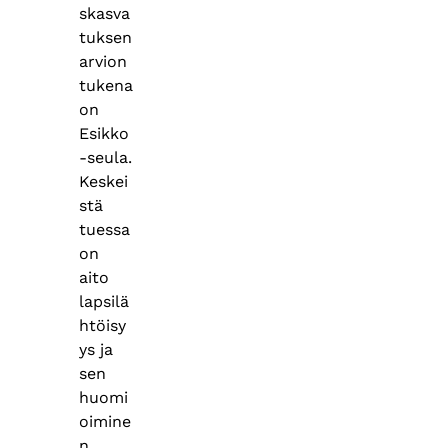
skasva
tuksen
arvion
tukena
on
Esikko
-seula.
Keskei
stä
tuessa
on
aito
lapsilä
htöisy
ys ja
sen
huomi
oimine
n