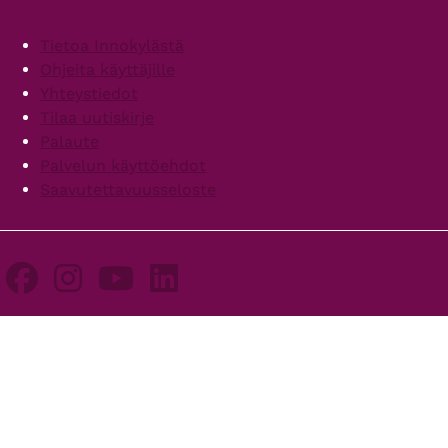
Footer
Tietoa Innokylästä
Ohjeita käyttäjille
Yhteystiedot
Tilaa uutiskirje
Palaute
Palvelun käyttöehdot
Saavutettavuusseloste