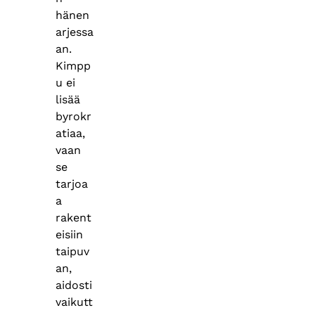
hänen
arjessa
an.
Kimpp
u ei
lisää
byrokr
atiaa,
vaan
se
tarjoa
a
rakent
eisiin
taipuv
an,
aidosti
vaikutt