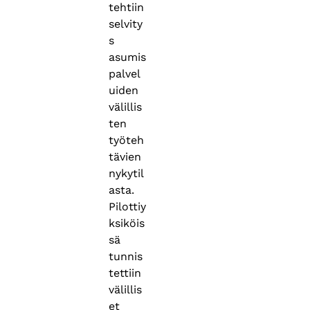
tehtiin
selvity
s
asumis
palvel
uiden
välillis
ten
työteh
tävien
nykytil
asta.
Pilottiy
ksiköis
sä
tunnis
tettiin
välillis
et