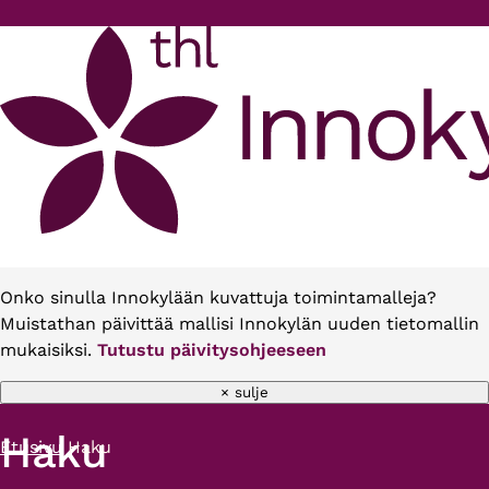
Hyppää pääsisältöön
Onko sinulla Innokylään kuvattuja toimintamalleja?
Muistathan päivittää mallisi Innokylän uuden tietomallin
mukaisiksi.
Tutustu päivitysohjeeseen
× sulje
Haku
Etusivu
Haku
Murupolku