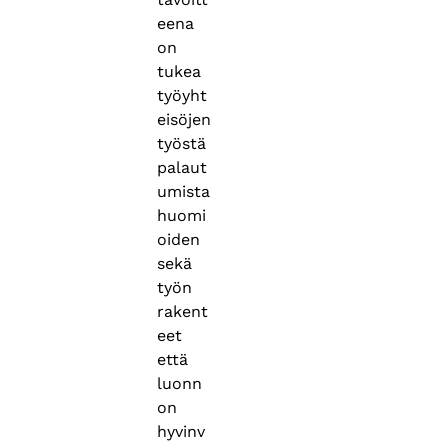
eena
on
tukea
työyht
eisöjen
työstä
palaut
umista
huomi
oiden
sekä
työn
rakent
eet
että
luonn
on
hyvinv