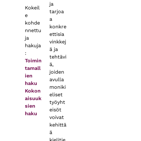
ja
Kokeil
tarjoa
e
a
kohde
konkre
nnettu
ettisia
ja
vinkkej
hakuja
ä ja
:
tehtävi
Toimin
ä,
tamall
joiden
ien
avulla
haku
moniki
Kokon
eliset
aisuuk
työyht
sien
eisöt
haku
voivat
kehittä
ä
kielitie