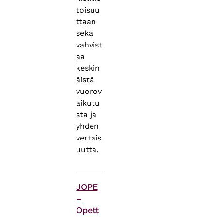
toisuu
ttaan
sekä
vahvist
aa
keskin
äistä
vuorov
aikutu
sta ja
yhden
vertais
uutta.
Asiasanat
JOPE
–
Opett