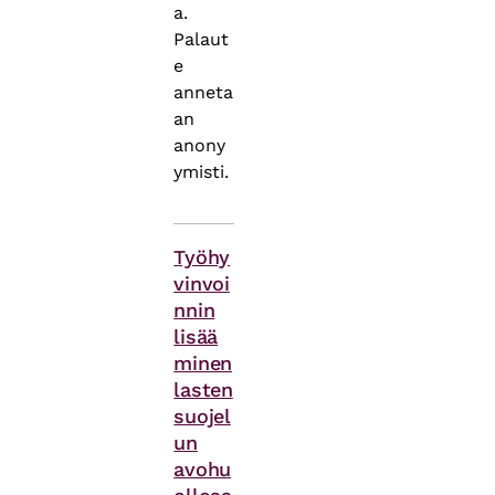
a.
Palaut
e
anneta
an
anony
ymisti.
Asiasanat
Työhy
vinvoi
nnin
lisää
minen
lasten
suojel
un
avohu