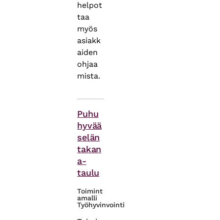
helpot
taa
myös
asiakk
aiden
ohjaa
mista.
Asiasanat
Puhu
hyvää
selän
takan
a-
taulu
Toimint
amalli
Työhyvinvointi