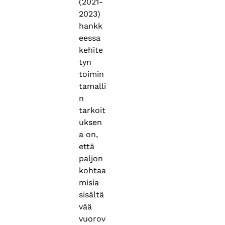
(2021-
2023)
hankk
eessa
kehite
tyn
toimin
tamalli
n
tarkoit
uksen
a on,
että
paljon
kohtaa
misia
sisältä
vää
vuorov