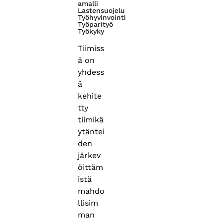
amalli
Lastensuojelu
Työhyvinvointi
Työparityö
Työkyky
Tiimiss
ä on
yhdess
ä
kehite
tty
tiimikä
ytäntei
den
järkev
öittäm
istä
mahdo
llisim
man