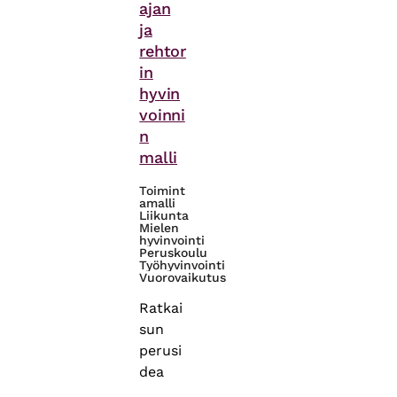
ajan
ja
rehtor
in
hyvin
voinni
n
malli
Toimint
amalli
Liikunta
Mielen
hyvinvointi
Peruskoulu
Työhyvinvointi
Vuorovaikutus
Ratkai
sun
perusi
dea