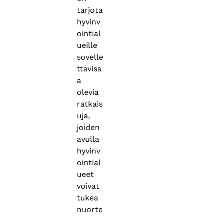
tarjota
hyvinv
ointial
ueille
sovelle
ttaviss
a
olevia
ratkais
uja,
joiden
avulla
hyvinv
ointial
ueet
voivat
tukea
nuorte