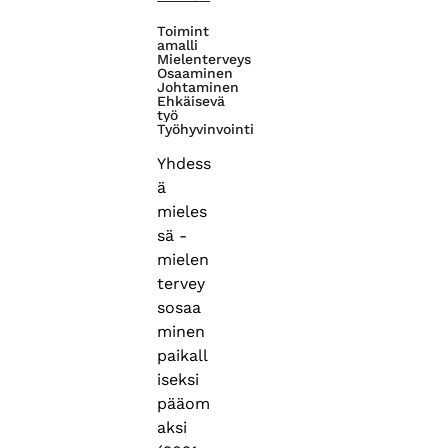
Toimint
amalli
Mielenterveys
Osaaminen
Johtaminen
Ehkäisevä
työ
Työhyvinvointi
Yhdess
ä
mieles
sä -
mielen
tervey
sosaa
minen
paikall
iseksi
pääom
aksi