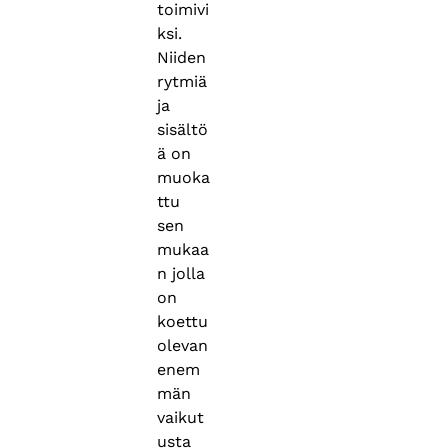
toimivi
ksi.
Niiden
rytmiä
ja
sisältö
ä on
muoka
ttu
sen
mukaa
n jolla
on
koettu
olevan
enem
män
vaikut
usta