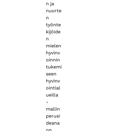
n ja
nuorte
n
työnte
kijöide
n
mielen
hyvinv
oinnin
tukemi
seen
hyvinv
ointial
ueilla
-
mallin
perusi
deana
on