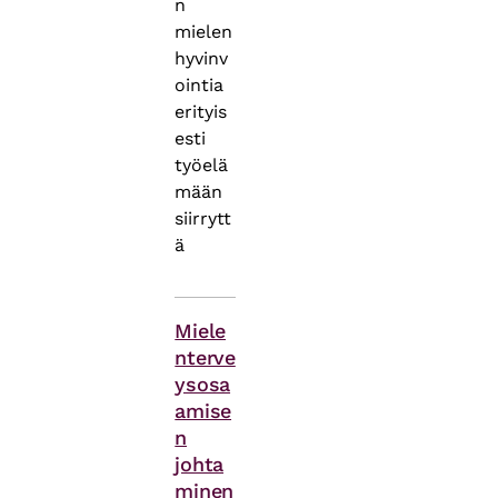
n
mielen
hyvinv
ointia
erityis
esti
työelä
mään
siirrytt
ä
Asiasanat
Miele
nterve
ysosa
amise
n
johta
minen