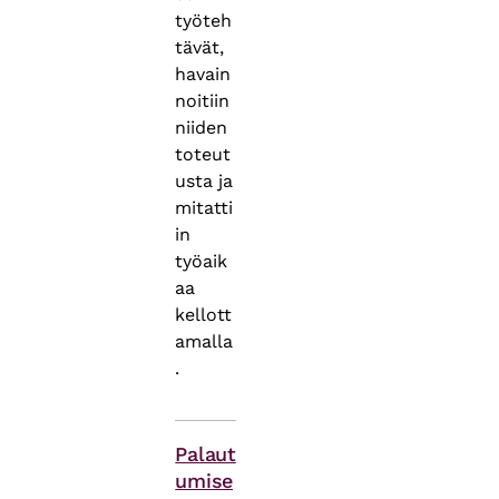
työteh
tävät,
havain
noitiin
niiden
toteut
usta ja
mitatti
in
työaik
aa
kellott
amalla
.
Asiasanat
Palaut
umise