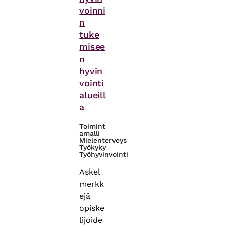
voinni
n
tuke
misee
n
hyvin
vointi
alueill
a
Toimint
amalli
Mielenterveys
Työkyky
Työhyvinvointi
Askel
merkk
ejä
opiske
lijoide