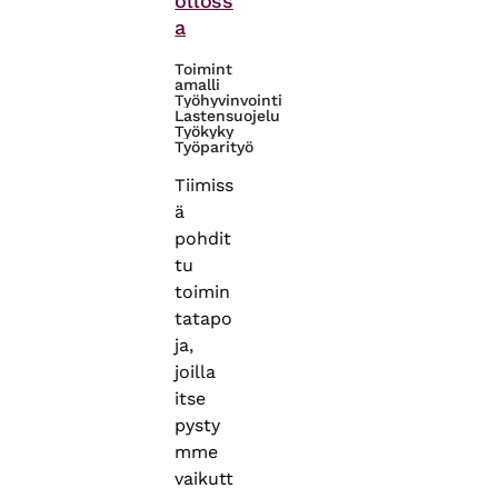
olloss
a
Toimint
amalli
Työhyvinvointi
Lastensuojelu
Työkyky
Työparityö
Tiimiss
ä
pohdit
tu
toimin
tatapo
ja,
joilla
itse
pysty
mme
vaikutt