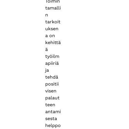
Toimin
tamalli
n
tarkoit
uksen
a on
kehittä
ä
työilm
apiiriä
ja
tehdä
positii
visen
palaut
teen
antami
sesta
helppo