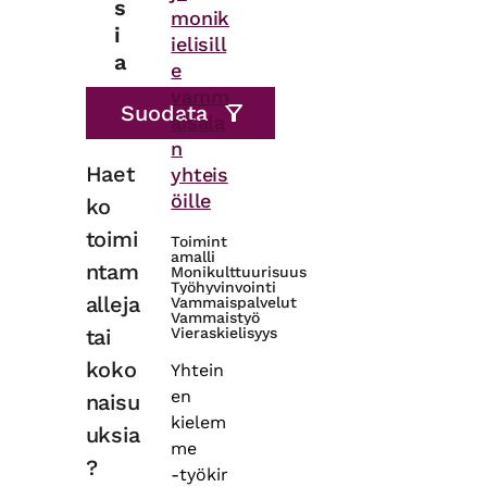
s
monik
i
ielisill
a
e
vamm
aisala
n
Haet
yhteis
öille
ko
toimi
Toimint
amalli
ntam
Monikulttuurisuus
Työhyvinvointi
alleja
Vammaispalvelut
Vammaistyö
tai
Vieraskielisyys
koko
Yhtein
en
naisu
kielem
uksia
me
?
‑työkir