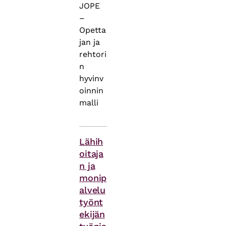
JOPE
–
Opetta
jan ja
rehtori
n
hyvinv
oinnin
malli
Asiasanat
Lähih
oitaja
n ja
monip
alvelu
työnt
ekijän