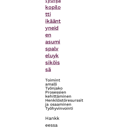
työnja
kopilo
tti
ikäänt
yneid
en
asumi
spalv
eluyk
siköis
sä
Toimint
amalli
Työnjako
Prosessien
kehittäminen
Henkilöstöresurssit
ja osaaminen
Työhyvinvointi
Hankk
eessa