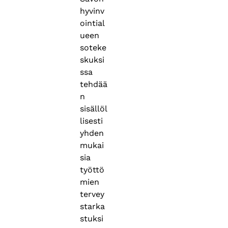
hyvinv
ointial
ueen
soteke
skuksi
ssa
tehdää
n
sisällöl
lisesti
yhden
mukai
sia
työttö
mien
tervey
starka
stuksi