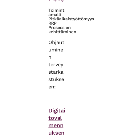
Toimint
amalli
Pitkäaikaistyöttömyys
RRP
Prosessien
kehittäminen
Ohjaut
umine
n
tervey
starka
stukse
en:
Asiasanat
Digitai
toval
menn
uksen