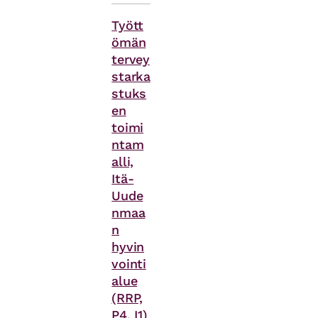
Asiasanat
Tyött
ömän
tervey
starka
stuks
en
toimi
ntam
alli,
Itä-
Uude
nmaa
n
hyvin
vointi
alue
(RRP,
P4, I1)