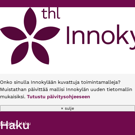
Hyppää pääsisältöön
Onko sinulla Innokylään kuvattuja toimintamalleja?
Muistathan päivittää mallisi Innokylän uuden tietomallin
mukaisiksi.
Tutustu päivitysohjeeseen
× sulje
Haku
Etusivu
Haku
Murupolku