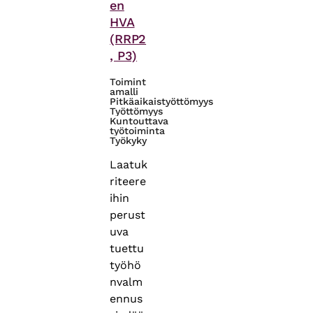
en
HVA
(RRP2
, P3)
Toimint
amalli
Pitkäaikaistyöttömyys
Työttömyys
Kuntouttava
työtoiminta
Työkyky
Laatuk
riteere
ihin
perust
uva
tuettu
työhö
nvalm
ennus