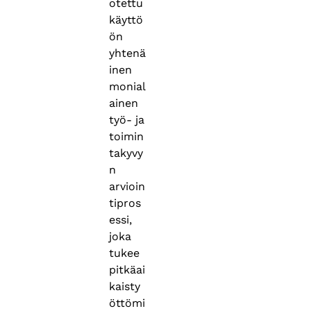
otettu
käyttö
ön
yhtenä
inen
monial
ainen
työ- ja
toimin
takyvy
n
arvioin
tipros
essi,
joka
tukee
pitkäai
kaisty
öttömi