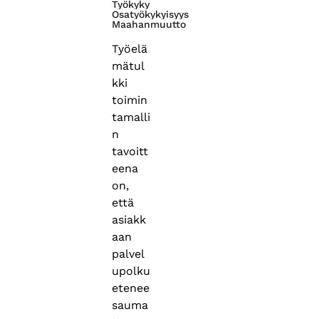
Työkyky
Osatyökykyisyys
Maahanmuutto
Työelä
mätul
kki
toimin
tamalli
n
tavoitt
eena
on,
että
asiakk
aan
palvel
upolku
etenee
sauma