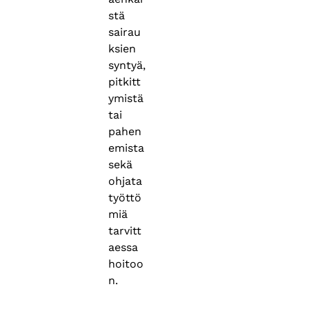
stä
sairau
ksien
syntyä,
pitkitt
ymistä
tai
pahen
emista
sekä
ohjata
työttö
miä
tarvitt
aessa
hoitoo
n.