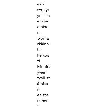
esti
syrjäyt
ymisen
ehkäis
emine
n,
työma
rkkinoi
lle
heikos
ti
kiinnitt
yvien
työllist
ämise
n
edistä
minen