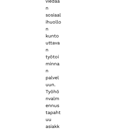
viedää
n
sosiaal
ihuollo
n
kunto
uttava
n
työtoi
minna
n
palvel
uun.
Työhö
nvalm
ennus
tapaht
uu
asiakk