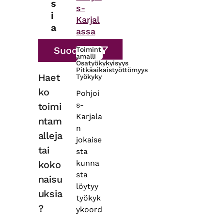
s
s-
i
Karjal
a
assa
Toimint
amalli
Osatyökykyisyys
Pitkäaikaistyöttömyys
Haet
Työkyky
ko
Pohjoi
s-
toimi
Karjala
ntam
n
alleja
jokaise
tai
sta
kunna
koko
sta
naisu
löytyy
uksia
työkyk
?
ykoord