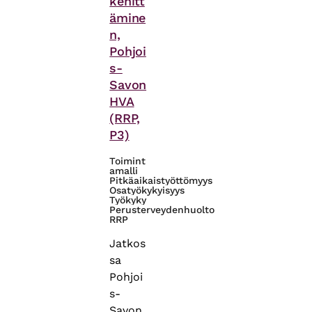
kehitt
ämine
n,
Pohjoi
s-
Savon
HVA
(RRP,
P3)
Toimint
amalli
Pitkäaikaistyöttömyys
Osatyökykyisyys
Työkyky
Perusterveydenhuolto
RRP
Jatkos
sa
Pohjoi
s-
Savon