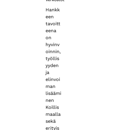
Hankk
een
tavoitt
eena
on
hyvinv
oinnin,
työllis
yyden
ja
elinvoi
man
lisäämi
nen
Koillis
maalla
sekä
erityis