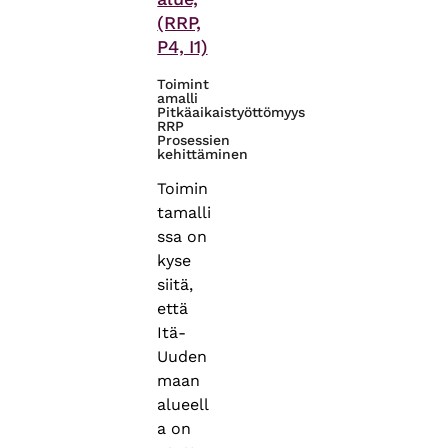
(RRP,
P4, I1)
Toimint
amalli
Pitkäaikaistyöttömyys
RRP
Prosessien
kehittäminen
Toimin
tamalli
ssa on
kyse
siitä,
että
Itä-
Uuden
maan
alueell
a on