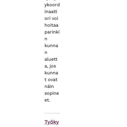
ykoord
inaatt
ori voi
hoitaa
parinki
n
kunna
n
aluett
a, jos
kunna
t ovat
näin
sopine
et.
Asiasanat
Työky