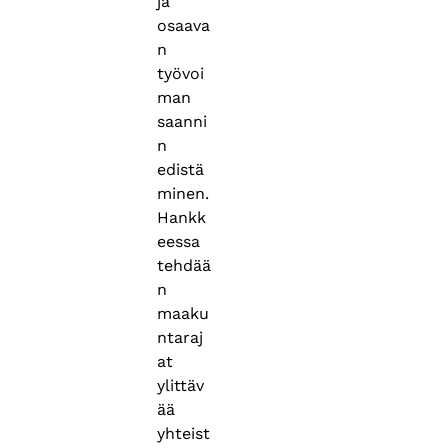
ja
osaava
n
työvoi
man
saanni
n
edistä
minen.
Hankk
eessa
tehdää
n
maaku
ntaraj
at
ylittäv
ää
yhteist