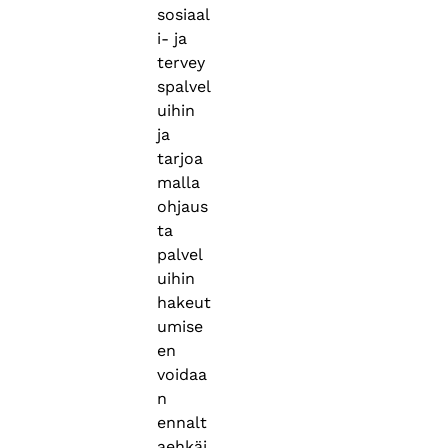
sosiaal
i- ja
tervey
spalvel
uihin
ja
tarjoa
malla
ohjaus
ta
palvel
uihin
hakeut
umise
en
voidaa
n
ennalt
aehkäi