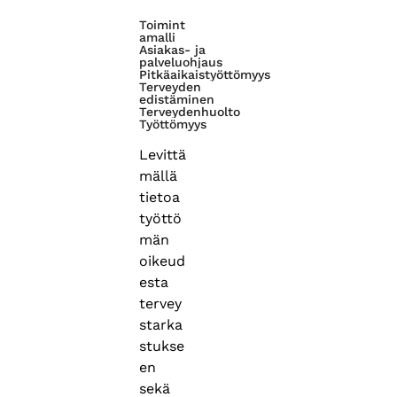
Toimint
amalli
Asiakas- ja
palveluohjaus
Pitkäaikaistyöttömyys
Terveyden
edistäminen
Terveydenhuolto
Työttömyys
Levittä
mällä
tietoa
työttö
män
oikeud
esta
tervey
starka
stukse
en
sekä