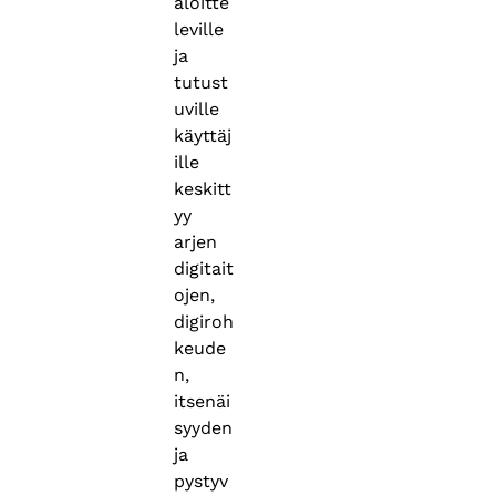
aloitte
leville
ja
tutust
uville
käyttäj
ille
keskitt
yy
arjen
digitait
ojen,
digiroh
keude
n,
itsenäi
syyden
ja
pystyv