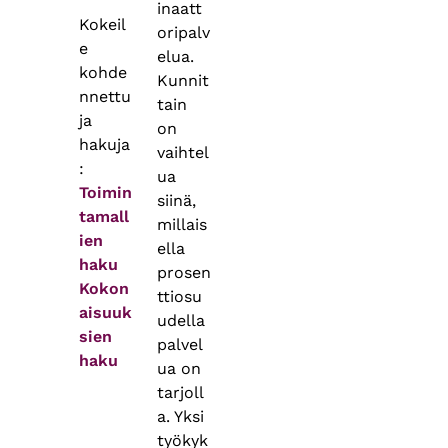
inaatt
Kokeil
oripalv
e
elua.
kohde
Kunnit
nnettu
tain
ja
on
hakuja
vaihtel
:
ua
Toimin
siinä,
tamall
millais
ien
ella
haku
prosen
Kokon
ttiosu
aisuuk
udella
sien
palvel
haku
ua on
tarjoll
a. Yksi
työkyk