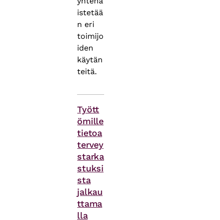
yhtenä
istetää
n eri
toimijo
iden
käytän
teitä.
Asiasanat
Tyött
ömille
tietoa
tervey
starka
stuksi
sta
jalkau
ttama
lla