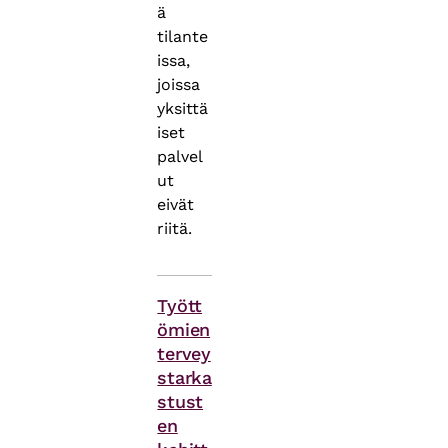
ä
tilante
issa,
joissa
yksittä
iset
palvel
ut
eivät
riitä.
Asiasanat
Tyött
ömien
tervey
starka
stust
en