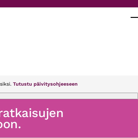
Val
siksi.
Tutustu päivitysohjeeseen
 ratkaisujen
oon.