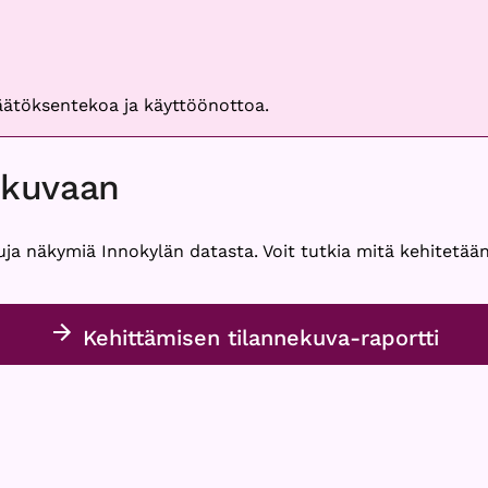
päätöksentekoa ja käyttöönottoa.
ekuvaan
uja näkymiä Innokylän datasta. Voit tutkia mitä kehitetään
Kehittämisen tilannekuva-raportti