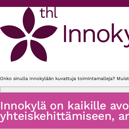
Hyppää pääsisältöön
Onko sinulla Innokylään kuvattuja toimintamalleja? Muist
Innokylä on kaikille av
yhteiskehittämiseen, ar