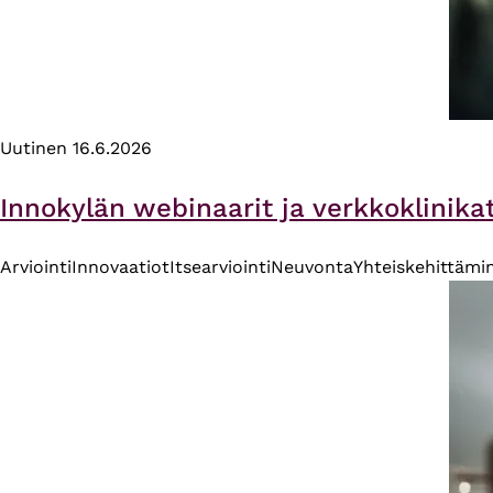
Uutinen
16.6.2026
Innokylän webinaarit ja verkkoklinika
Arviointi
Innovaatiot
Itsearviointi
Neuvonta
Yhteiskehittämi