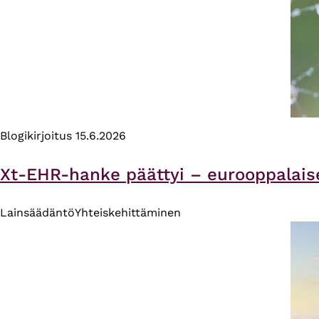
Blogikirjoitus
15.6.2026
Xt-EHR-hanke päättyi – eurooppalais
Lainsäädäntö
Yhteiskehittäminen