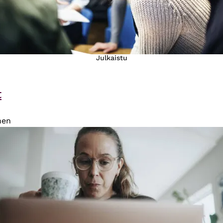
Julkaistu
t
nen