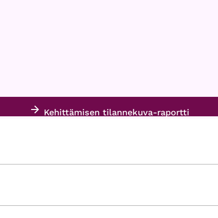
Kehittämisen tilannekuva-raportti