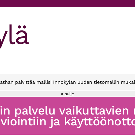
athan päivittää mallisi Innokylän uuden tietomallin mukai
× sulje
oin palvelu vaikuttavien
viointiin ja käyttöönott