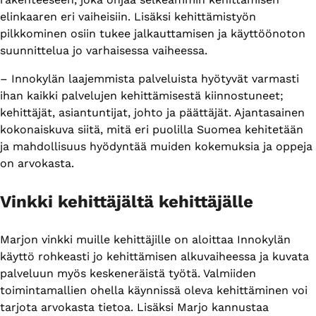
elinkaaren eri vaiheisiin. Lisäksi kehittämistyön
pilkkominen osiin tukee jalkauttamisen ja käyttöönoton
suunnittelua jo varhaisessa vaiheessa.
– Innokylän laajemmista palveluista hyötyvät varmasti
ihan kaikki palvelujen kehittämisestä kiinnostuneet;
kehittäjät, asiantuntijat, johto ja päättäjät. Ajantasainen
kokonaiskuva siitä, mitä eri puolilla Suomea kehitetään
ja mahdollisuus hyödyntää muiden kokemuksia ja oppeja
on arvokasta.
Vinkki kehittäjältä kehittäjälle
Marjon vinkki muille kehittäjille on aloittaa Innokylän
käyttö rohkeasti jo kehittämisen alkuvaiheessa ja kuvata
palveluun myös keskeneräistä työtä. Valmiiden
toimintamallien ohella käynnissä oleva kehittäminen voi
tarjota arvokasta tietoa. Lisäksi Marjo kannustaa