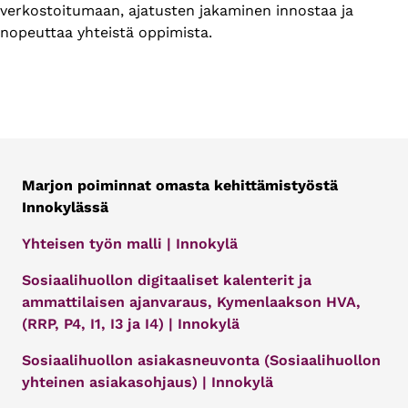
verkostoitumaan, ajatusten jakaminen innostaa ja
nopeuttaa yhteistä oppimista.
Marjon poiminnat omasta kehittämistyöstä
Innokylässä
Yhteisen työn malli | Innokylä
Sosiaalihuollon digitaaliset kalenterit ja
ammattilaisen ajanvaraus, Kymenlaakson HVA,
(RRP, P4, I1, I3 ja I4) | Innokylä
Sosiaalihuollon asiakasneuvonta (Sosiaalihuollon
yhteinen asiakasohjaus) | Innokylä