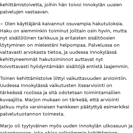
kehittämistoivetta, joihin hän toivoi Innokylän uusien
palvelujen vastaavan.
– Olen käyttäjänä kaivannut osuvampia hakutuloksia.
Haku on aiemminkin toiminut joiltain osin hyvin, mutta
nyt sisällöllinen tarkkuus ja erilaisten sisältöosien
löytyminen on mielestäni helpompaa. Palvelussa on
valtavasti arvokasta tietoa, ja uudessa Innokylässä
kehittyneemmät hakutoiminnot auttavat nyt
toivottavasti hyödyntämään sisältöjä entistä laajemmin.
Toinen kehittämistoive liittyi vaikuttavuuden arviointiin.
Uudessa Innokylässä vaikutusten itsearviointi on
tärkeässä roolissa ja sitä odotetaan toimintamallien
kuvaajilta. Marjon mukaan on tärkeää, että arviointi
jatkuu myös varsinaisen hankkeen päätyttyä esimerkiksi
palvelutuotannon toimesta.
Marjo oli tyytyväinen myös uuden Innokylän ulkoasuun ja
rakenteeseen, joka ohjaa selkeämmin kehittämisen