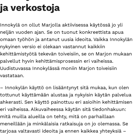
ja verkostoja
Innokylä on ollut Marjolla aktiivisessa käytössä jo yli
neljän vuoden ajan. Se on tuonut konkreettista apua
omaan työhön ja antanut uusia ideoita. Vaikka Innokylän
nykyinen versio ei olekaan vastannut kaikkiin
kehittämistyötä tekevän toiveisiin, se on Marjon mukaan
palvellut hyvin kehittämisprosessin eri vaiheissa.
Uudistuvassa Innokylässä moniin Marjon toiveisiin
vastataan.
– Innokylän käyttö on lisääntynyt sitä mukaa, kun olen
tottunut käyttämään alustaa ja nykyisin käytän palvelua
ahkerasti. Sen käyttö painottuu eri asioihin kehittämisen
eri vaiheissa. Alkuvaiheessa käytän sitä tiedonhakuun:
mitä muilla alueilla on tehty, mitä on parhaillaan
meneillään ja minkälaisia ratkaisuja on jo olemassa. Se
tarjoaa valtavasti ideoita ja ennen kaikkea yhteyksiä –