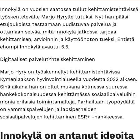
Innokylä on vuosien saatossa tullut kehittämistehtävissä
työskentelevälle Marjo Hyrylle tutuksi. Nyt hän pääsi
etujoukoissa testaamaan uudistuvaa palvelua ja
ottamaan selvää, mitä Innokylä jatkossa tarjoaa
kehittämisen, arvioinnin ja käyttöönoton tueksi! Entistä
ehompi Innokylä avautui 5.5.
Themes
Digitaaliset palvelut
Yhteiskehittäminen
Marjo Hyry on työskennellyt kehittämistehtävissä
Kymenlaakson hyvinvointialueella vuodesta 2022 alkaen.
Sinä aikana hän on ollut mukana kolmessa suuressa
hankekokonaisuudessa kehittämässä sosiaalipalveluihin
monia erilaisia toimintamalleja. Parhaillaan työpöydällä
on vammaispalvelujen ja lapsiperheiden
sosiaalipalvelujen kehittäminen ESR+ -hankkeessa.
Innokylä on antanut ideoita