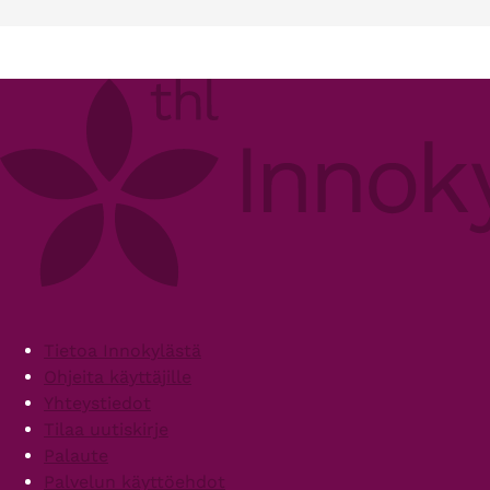
Footer
Tietoa Innokylästä
Ohjeita käyttäjille
Yhteystiedot
Tilaa uutiskirje
Palaute
Palvelun käyttöehdot