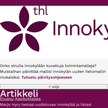
Hyppää pääsisältöön
Onko sinulla Innokylään kuvattuja toimintamalleja?
Muistathan päivittää mallisi Innokylän uuden tietomallin
mukaisiksi.
Tutustu päivitysohjeeseen
× sulje
Artikkeli
Etusivu
Ajankohtaista
Murupolku
Marjo Hyry testasi uudistuvaa Innokylää ja listasi