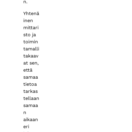
n.​
Yhtenä
inen
mittari
sto ja
toimin
tamalli
takaav
at sen,
että
samaa
tietoa
tarkas
tellaan
samaa
n
aikaan
eri