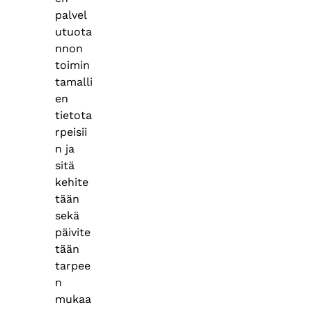
palvel
utuota
nnon
toimin
tamalli
en
tietota
rpeisii
n ja
sitä
kehite
tään
sekä
päivite
tään
tarpee
n
mukaa