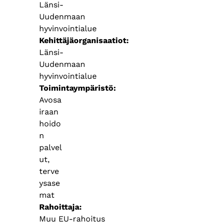
Länsi-
Uudenmaan
hyvinvointialue
Kehittäjäorganisaatiot
Länsi-
Uudenmaan
hyvinvointialue
Toimintaympäristö
Avosa
iraan
hoido
n
palvel
ut,
terve
ysase
mat
Rahoittaja
Muu EU-rahoitus