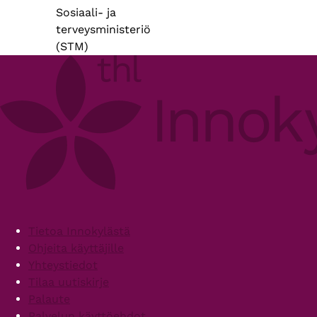
Sosiaali- ja
terveysministeriö
(STM)
Footer
Tietoa Innokylästä
Ohjeita käyttäjille
Yhteystiedot
Tilaa uutiskirje
Palaute
Palvelun käyttöehdot