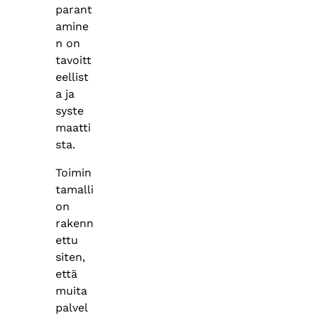
parant
amine
n on
tavoitt
eellist
a ja
syste
maatti
sta.​
Toimin
tamalli
on
rakenn
ettu
siten,
että
muita
palvel