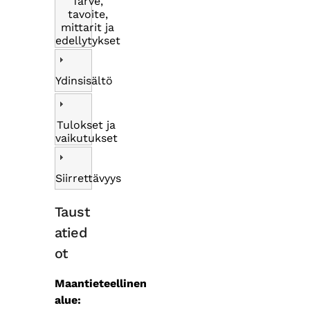
Tarve,
tavoite,
mittarit ja
edellytykset
Ydinsisältö
Tulokset ja
vaikutukset
Siirrettävyys
Taust
atied
ot
Maantieteellinen
alue