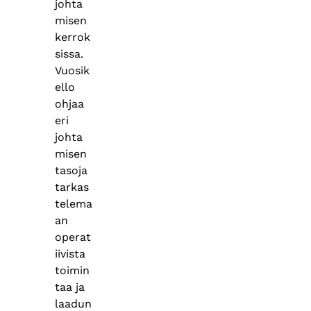
johta
misen
kerrok
sissa.
Vuosik
ello
ohjaa
eri
johta
misen
tasoja
tarkas
telema
an
operat
iivista
toimin
taa ja
laadun