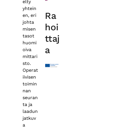
elty
yhtein
Ra
en, eri
johta
hoi
misen
tasot
ttaj
huomi
a
oiva
mittari
sto.
Operat
iivisen
toimin
nan
seuran
ta ja
laadun
jatkuv
a