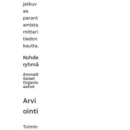
jatkuv
aa
parant
amista
mittari
tiedon
kautta.
Kohde
ryhmä
Ammatt
ilaiset
Organis
aatiot
Arvi
ointi
Toimin