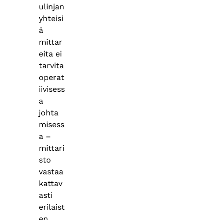
ulinjan
yhteisi
ä
mittar
eita ei
tarvita
operat
iivisess
a
johta
misess
a –
mittari
sto
vastaa
kattav
asti
erilaist
en