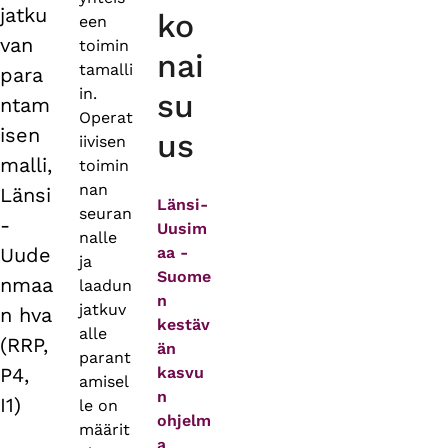
jatku
ko
een
van
toimin
nai
tamalli
para
in.
su
ntam
Operat
isen
us
iivisen
malli,
toimin
nan
Länsi
Länsi-
seuran
-
Uusim
nalle
Uude
aa -
ja
Suome
nmaa
laadun
n
jatkuv
n hva
kestäv
alle
(RRP,
än
parant
P4,
kasvu
amisel
n
I1)​
le on
ohjelm
määrit
a