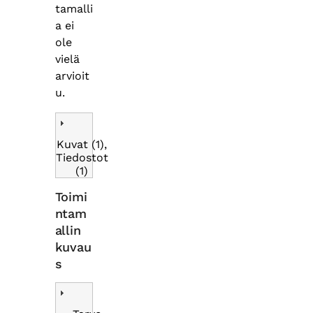
tamalli
a ei
ole
vielä
arvioit
u.
Kuvat (1),
Tiedostot
(1)
Toimi
ntam
allin
kuvau
s