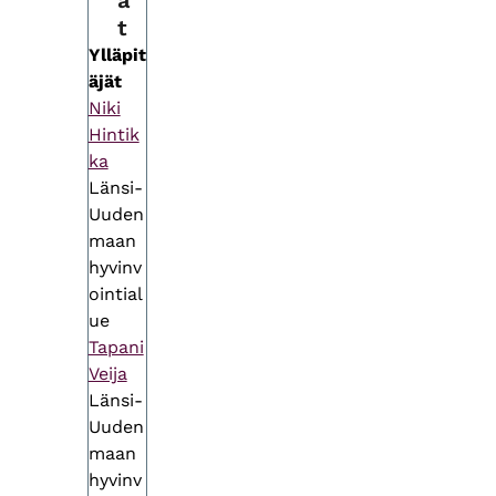
ä
t
Ylläpit
äjät
Niki
Hintik
ka
Länsi-
Uuden
maan
hyvinv
ointial
ue
Tapani
Veija
Länsi-
Uuden
maan
hyvinv