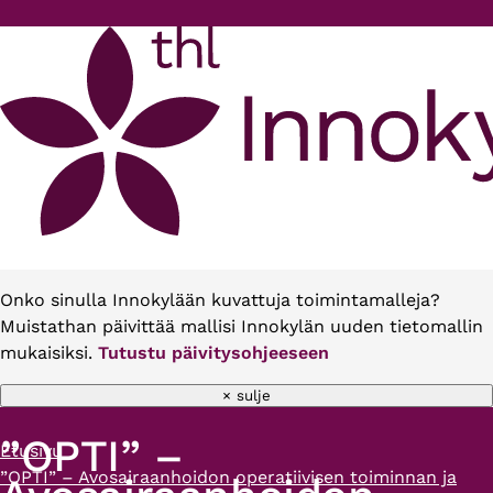
Hyppää pääsisältöön
Onko sinulla Innokylään kuvattuja toimintamalleja?
Muistathan päivittää mallisi Innokylän uuden tietomallin
mukaisiksi.
Tutustu päivitysohjeeseen
× sulje
”OPTI” –
Etusivu
Murupolku
”OPTI” – Avosairaanhoidon operatiivisen toiminnan ja