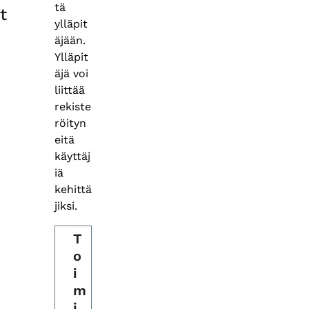
tä
t
ylläpit
äjään.
Ylläpit
äjä voi
liittää
rekiste
röityn
eitä
käyttäj
iä
kehittä
jiksi.
T
o
i
m
i