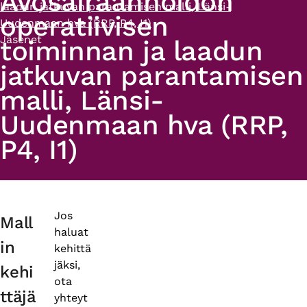
Avosairaanhoidon
laadun jatkuvan parantamisen malli, Länsi-
operatiivisen
Uudenmaan hva (RRP, P4, I1)​
Jäsenet
toiminnan ja laadun
jatkuvan parantamisen
malli, Länsi-
Uudenmaan hva (RRP,
P4, I1)​
Primary
Jos
Mall
haluat
tabs
in
kehittä
jäksi,
kehi
ota
ttäjä
yhteyt