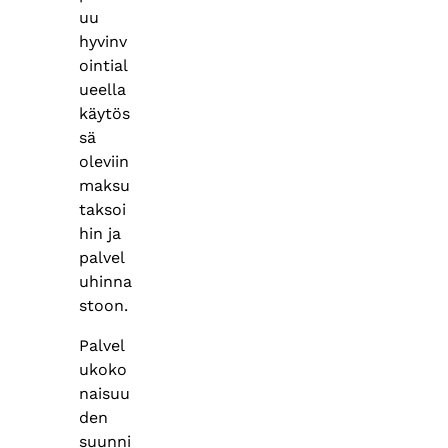
uu
hyvinv
ointial
ueella
käytös
sä
oleviin
maksu
taksoi
hin ja
palvel
uhinna
stoon. ​
Palvel
ukoko
naisuu
den
suunni