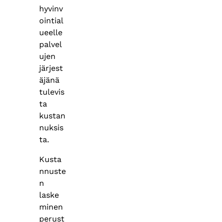
hyvinv
ointial
ueelle
palvel
ujen
järjest
äjänä
tulevis
ta
kustan
nuksis
ta. ​
Kusta
nnuste
n
laske
minen
perust