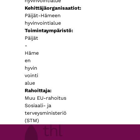
hyvinvointialue
Kehittäjäorganisaatiot
Päijät-Hämeen
hyvinvointialue
Toimintaympäristö
Päijät
-
Häme
en
hyvin
vointi
alue
Rahoittaja
Muu EU-rahoitus
Sosiaali- ja
terveysministeriö
(STM)