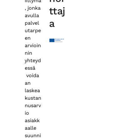
iittymä
, jonka
ttaj
avulla
a
palvel
utarpe
en
arvioin
nin
yhteyd
essä
voida
an
laskea
kustan
nusarv
io
asiakk
aalle
suunni