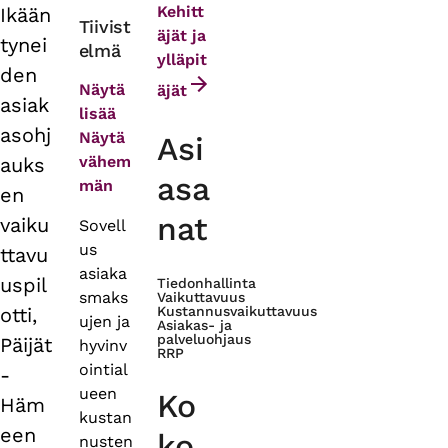
Kehitt
Ikään
Primary
Tiivist
äjät ja
tynei
elmä
tabs
ylläpit
den
Näytä
äjät
asiak
lisää
asohj
Näytä
Asi
vähem
auks
asa
män
en
nat
vaiku
Sovell
us
ttavu
asiaka
uspil
Tiedonhallinta
smaks
Vaikuttavuus
otti,
Kustannusvaikuttavuus
ujen ja
Asiakas- ja
palveluohjaus
Päijät
hyvinv
RRP
ointial
-
ueen
Ko
Häm
kustan
een
ko
nusten