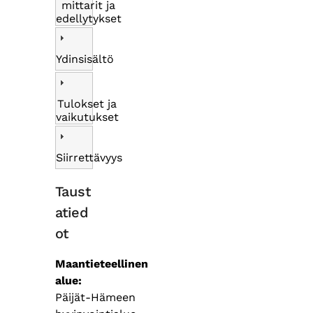
mittarit ja
edellytykset
Ydinsisältö
Tulokset ja
vaikutukset
Siirrettävyys
Taust
atied
ot
Maantieteellinen
alue
Päijät-Hämeen