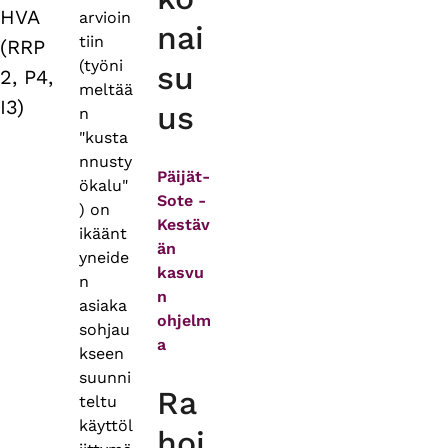
HVA
arvioin
nai
tiin
(RRP
(työni
su
2, P4,
meltää
I3)
us
n
"kusta
nnusty
Päijät-
ökalu"
Sote -
) on
Kestäv
ikäänt
än
yneide
kasvu
n
n
asiaka
ohjelm
sohjau
a
kseen
suunni
Ra
teltu
käyttöl
hoi