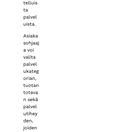
telluis
ta
palvel
uista.​
Asiaka
sohjaaj
a voi
valita
palvel
ukateg
orian,
tuotan
totava
n sekä
palvel
utihey
den,
joiden