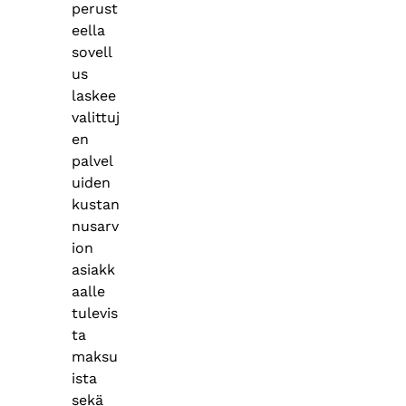
perust
eella
sovell
us
laskee
valittuj
en
palvel
uiden
kustan
nusarv
ion
asiakk
aalle
tulevis
ta
maksu
ista
sekä