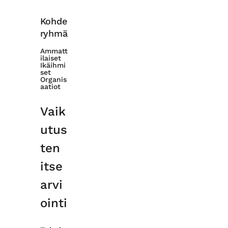
Kohde
ryhmä
Ammatt
ilaiset
Ikäihmi
set
Organis
aatiot
Vaik
utus
ten
itse
arvi
ointi