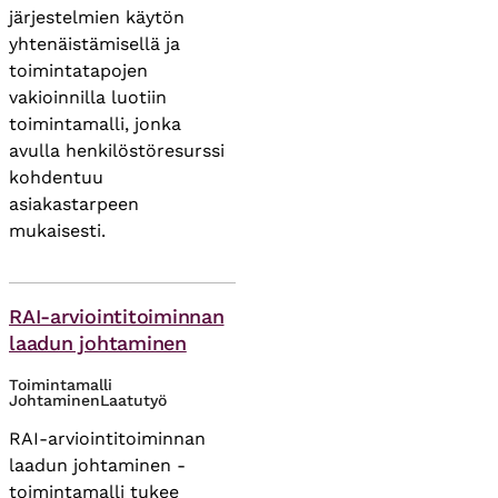
järjestelmien käytön
yhtenäistämisellä ja
toimintatapojen
vakioinnilla luotiin
toimintamalli, jonka
avulla henkilöstöresurssi
kohdentuu
asiakastarpeen
mukaisesti.
Asiasanat
RAI-arviointitoiminnan
laadun johtaminen
Toimintamalli
Johtaminen
Laatutyö
RAI-arviointitoiminnan
laadun johtaminen -
toimintamalli tukee