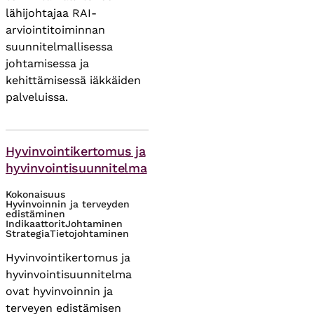
lähijohtajaa RAI-
arviointitoiminnan
suunnitelmallisessa
johtamisessa ja
kehittämisessä iäkkäiden
palveluissa.
Asiasanat
Hyvinvointikertomus ja
hyvinvointisuunnitelma
Kokonaisuus
Hyvinvoinnin ja terveyden
edistäminen
Indikaattorit
Johtaminen
Strategia
Tietojohtaminen
Hyvinvointikertomus ja
hyvinvointisuunnitelma
ovat hyvinvoinnin ja
terveyen edistämisen