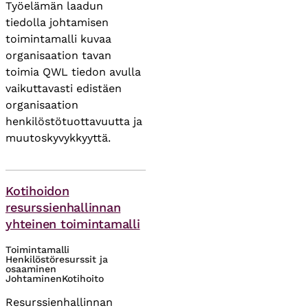
Työelämän laadun
tiedolla johtamisen
toimintamalli kuvaa
organisaation tavan
toimia QWL tiedon avulla
vaikuttavasti edistäen
organisaation
henkilöstötuottavuutta ja
muutoskyvykkyyttä.
Asiasanat
Kotihoidon
resurssienhallinnan
yhteinen toimintamalli
Toimintamalli
Henkilöstöresurssit ja
osaaminen
Johtaminen
Kotihoito
Resurssienhallinnan