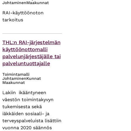
Johtaminen
Maakunnat
RAI-käyttöönoton
tarkoitus
Asiasanat
THL:n RAI-järjestelmän
käyttöönottomalli
palvelunjärjestäjälle tai
palveluntuottajalle
Toimintamalli
Johtaminen
Kunnat
Maakunnat
Lakiin ikääntyneen
väestön toimintakyvyn
tukemisesta sekä
iäkkäiden sosiaali- ja
terveyspalveluista lisättiin
vuonna 2020 säännös