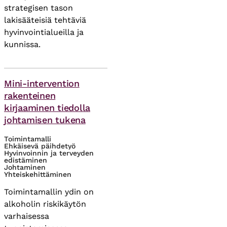
strategisen tason
lakisääteisiä tehtäviä
hyvinvointialueilla ja
kunnissa.
Asiasanat
Mini-intervention
rakenteinen
kirjaaminen tiedolla
johtamisen tukena
Toimintamalli
Ehkäisevä päihdetyö
Hyvinvoinnin ja terveyden
edistäminen
Johtaminen
Yhteiskehittäminen
Toimintamallin ydin on
alkoholin riskikäytön
varhaisessa