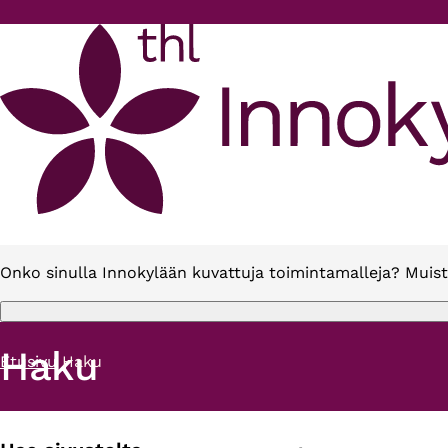
Hyppää pääsisältöön
Onko sinulla Innokylään kuvattuja toimintamalleja? Muist
Haku
Etusivu
Haku
Murupolku