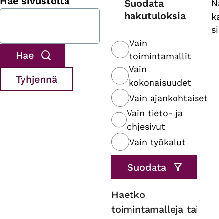
Hae sivustolta
Suodata
N
hakutuloksia
k
s
Vain
toimintamallit
Vain
kokonaisuudet
Vain ajankohtaiset
Vain tieto- ja
ohjesivut
Vain työkalut
Haetko
toimintamalleja tai