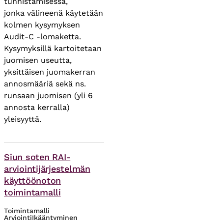
tunnistamisessa,
jonka välineenä käytetään
kolmen kysymyksen
Audit-C -lomaketta.
Kysymyksillä kartoitetaan
juomisen useutta,
yksittäisen juomakerran
annosmääriä sekä ns.
runsaan juomisen (yli 6
annosta kerralla)
yleisyyttä.
Asiasanat
Siun soten RAI-
arviointijärjestelmän
käyttöönoton
toimintamalli
Toimintamalli
Arviointi
Ikääntyminen