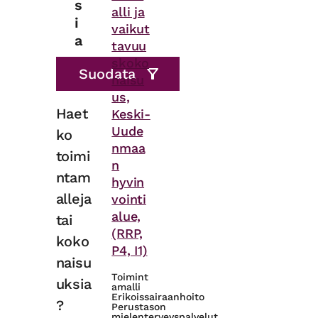
s
alli ja
i
vaikut
a
tavuu
skoko
naisu
us,
Haet
Keski-
Uude
ko
nmaa
toimi
n
ntam
hyvin
alleja
vointi
alue,
tai
(RRP,
koko
P4, I1)
naisu
Toimint
uksia
amalli
Erikoissairaanhoito
?
Perustason
mielenterveyspalvelut