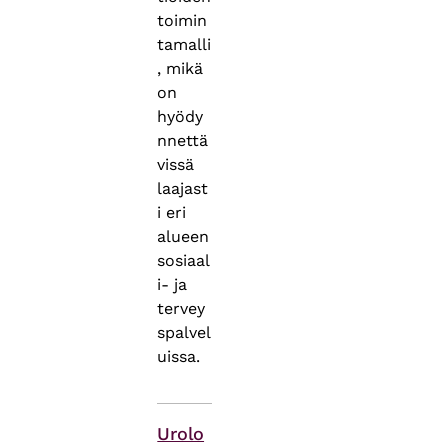
toimin
tamalli
, mikä
on
hyödy
nnettä
vissä
laajast
i eri
alueen
sosiaal
i- ja
tervey
spalvel
uissa.
Asiasanat
Urolo