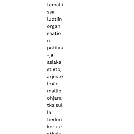
tamalli
ssa
luotiin
organi
saatio
n
potilas
-ja
asiaka
stietoj
ärjeste
lmän
mallip
ohjara
tkaisul
la
tiedon
keruur
atkais