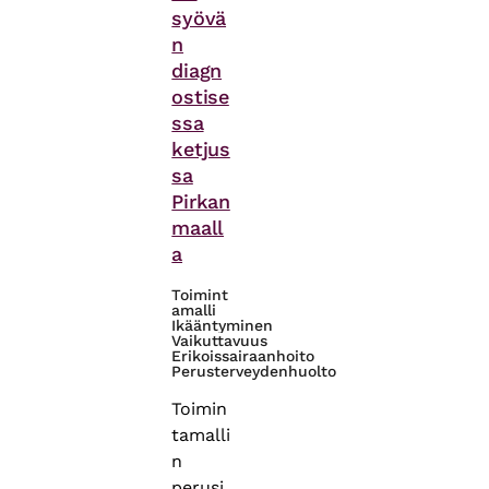
syövä
n
diagn
ostise
ssa
ketjus
sa
Pirkan
maall
a
Toimint
amalli
Ikääntyminen
Vaikuttavuus
Erikoissairaanhoito
Perusterveydenhuolto
Toimin
tamalli
n
perusi