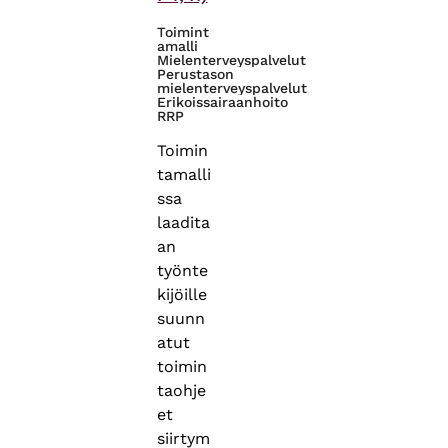
Toimint
amalli
Mielenterveyspalvelut
Perustason
mielenterveyspalvelut
Erikoissairaanhoito
RRP
Toimin
tamalli
ssa
laadita
an
työnte
kijöille
suunn
atut
toimin
taohje
et
siirtym