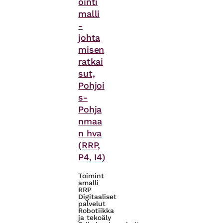
ointi
malli
-
johta
misen
ratkai
sut,
Pohjoi
s-
Pohja
nmaa
n hva
(RRP,
P4, I4)
Toimint
amalli
RRP
Digitaaliset
palvelut
Robotiikka
ja tekoäly