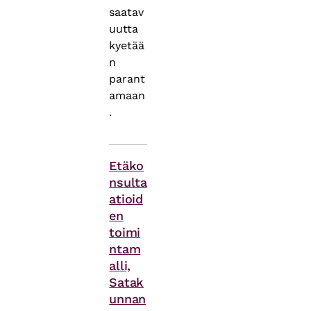
saatav
uutta
kyetää
n
parant
amaan
.
Asiasanat
Etäko
nsulta
atioid
en
toimi
ntam
alli,
Satak
unnan