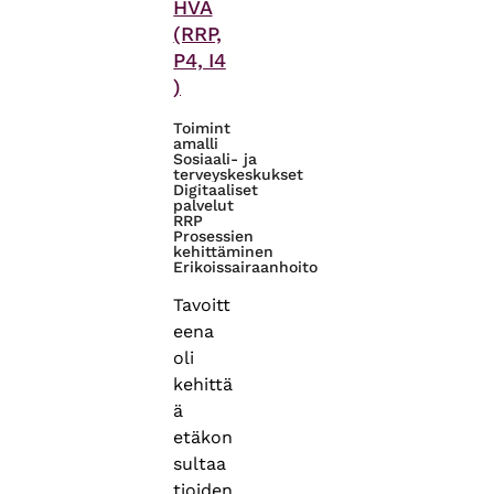
HVA
(RRP,
P4, I4
)
Toimint
amalli
Sosiaali- ja
terveyskeskukset
Digitaaliset
palvelut
RRP
Prosessien
kehittäminen
Erikoissairaanhoito
Tavoitt
eena
oli
kehittä
ä
etäkon
sultaa
tioiden