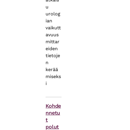
u
urolog
ian
vaikutt
avuus
mittar
eiden
tietoje
n
kerää
miseks
i
Asiasanat
Kohde
nnetu
t
polut