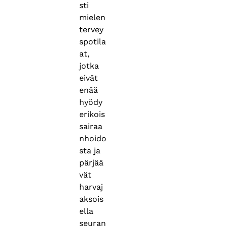
sti
mielen
tervey
spotila
at,
jotka
eivät
enää
hyödy
erikois
sairaa
nhoido
sta ja
pärjää
vät
harvaj
aksois
ella
seuran