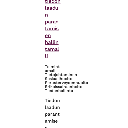
tiedon
laadu
n
paran
tamis
en
hallin
tamal
li
Toimint
amalli
Tietojohtaminen
Sosiaalihuolto
Perusterveydenhuolto
Erikoissairaanhoito
Tiedonhallinta
Tiedon
laadun
parant
amise
n