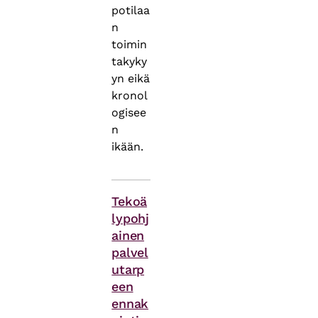
potilaa
n
toimin
takyky
yn eikä
kronol
ogisee
n
ikään.
Asiasanat
Tekoä
lypohj
ainen
palvel
utarp
een
ennak