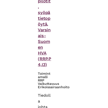
pilotit
,
syöpä
tietop
öytä,
Varsin
ais-
Suom
en
HVA
(RRP,P
4,I3)
Toimint
amalli
RRP
Vaikuttavuus
Erikoissairaanhoito
Tiedoll
a
johta