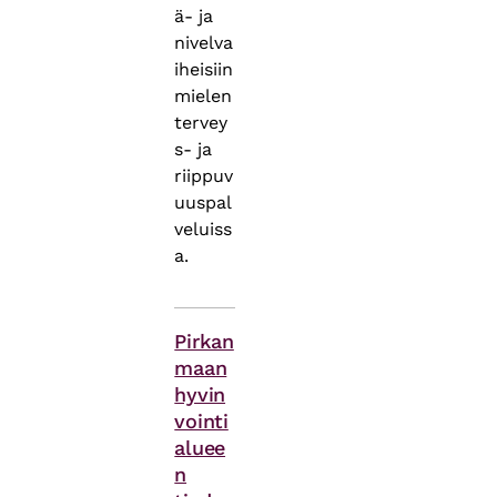
ä- ja
nivelva
iheisiin
mielen
tervey
s- ja
riippuv
uuspal
veluiss
a.
Asiasanat
Pirkan
maan
hyvin
vointi
aluee
n