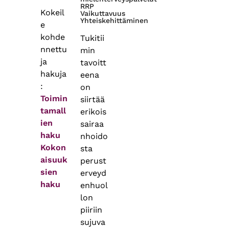
RRP
Kokeil
Vaikuttavuus
Yhteiskehittäminen
e
kohde
Tukitii
nnettu
min
ja
tavoitt
hakuja
eena
:
on
Toimin
siirtää
tamall
erikois
ien
sairaa
haku
nhoido
Kokon
sta
aisuuk
perust
sien
erveyd
haku
enhuol
lon
piiriin
sujuva