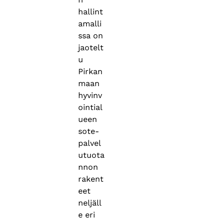
hallint
amalli
ssa on
jaotelt
u
Pirkan
maan
hyvinv
ointial
ueen
sote-
palvel
utuota
nnon
rakent
eet
neljäll
e eri