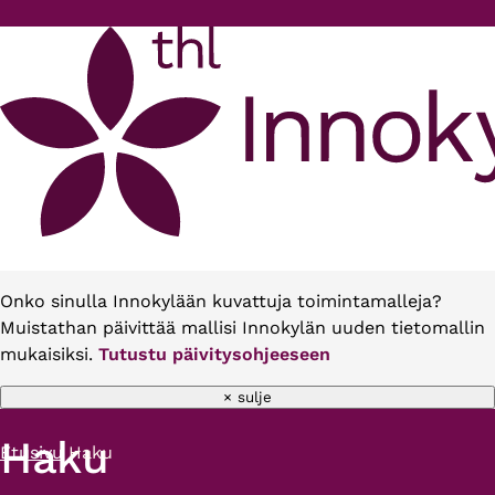
Hyppää pääsisältöön
Onko sinulla Innokylään kuvattuja toimintamalleja?
Muistathan päivittää mallisi Innokylän uuden tietomallin
mukaisiksi.
Tutustu päivitysohjeeseen
× sulje
Haku
Etusivu
Haku
Murupolku