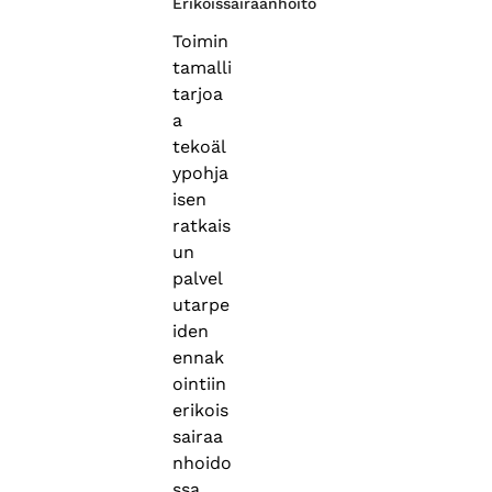
Erikoissairaanhoito
Toimin
tamalli
tarjoa
a
tekoäl
ypohja
isen
ratkais
un
palvel
utarpe
iden
ennak
ointiin
erikois
sairaa
nhoido
ssa.