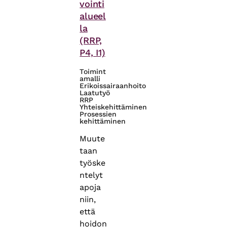
vointi
alueel
la
(RRP,
P4, I1)
Toimint
amalli
Erikoissairaanhoito
Laatutyö
RRP
Yhteiskehittäminen
Prosessien
kehittäminen
Muute
taan
työske
ntelyt
apoja
niin,
että
hoidon