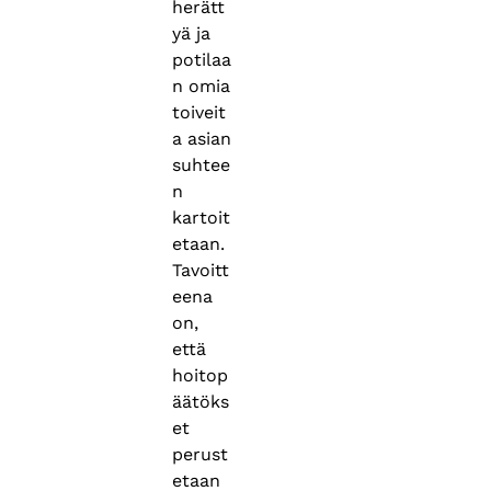
herätt
yä ja
potilaa
n omia
toiveit
a asian
suhtee
n
kartoit
etaan.
Tavoitt
eena
on,
että
hoitop
äätöks
et
perust
etaan