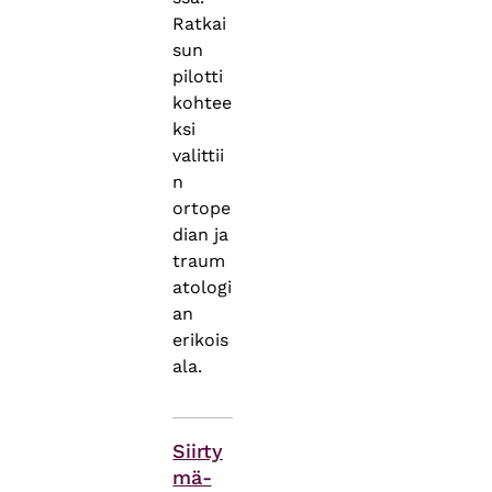
Ratkai
sun
pilotti
kohtee
ksi
valittii
n
ortope
dian ja
traum
atologi
an
erikois
ala.
Asiasanat
Siirty
mä-