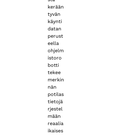
kerään
tyvän
käynti
datan
perust
eella
ohjelm
istoro
botti
tekee
merkin
nän
potilas
tietojä
rjestel
mään
reaalia
ikaises