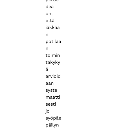
dea
on,
että
iäkkää
n
potilaa
n
toimin
takyky
ä
arvioid
aan
syste
maatti
sesti
jo
syöpäe
päilyn