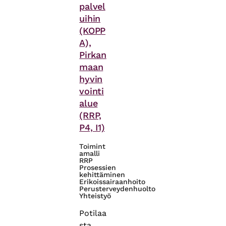
palvel
uihin
(KOPP
A),
Pirkan
maan
hyvin
vointi
alue
(RRP,
P4, I1)
Toimint
amalli
RRP
Prosessien
kehittäminen
Erikoissairaanhoito
Perusterveydenhuolto
Yhteistyö
Potilaa
sta