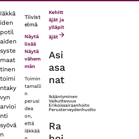
Kehitt
Iäkkä
Primary
Tiivist
äjät ja
iden
elmä
tabs
ylläpit
potil
Näytä
äjät
aiden
lisää
syste
Näytä
Asi
vähem
maat
asa
män
tinen
nat
toimi
Toimin
tamalli
ntaky
n
vyn
Ikääntyminen
perusi
Vaikuttavuus
arvioi
Erikoissairaanhoito
dea
Perusterveydenhuolto
nti
on,
Ra
että
syövä
iäkkää
n
hoi
n