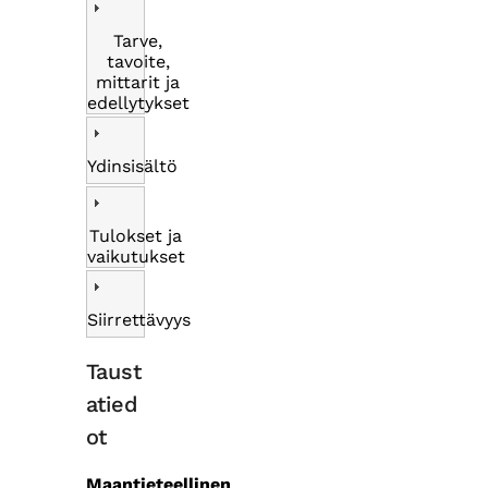
Tarve,
tavoite,
mittarit ja
edellytykset
Ydinsisältö
Tulokset ja
vaikutukset
Siirrettävyys
Taust
atied
ot
Maantieteellinen