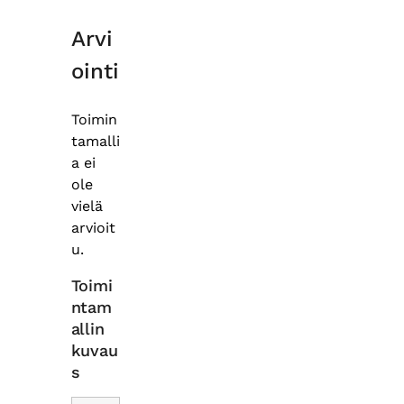
Arvi
ointi
Toimin
tamalli
a ei
ole
vielä
arvioit
u.
Toimi
ntam
allin
kuvau
s