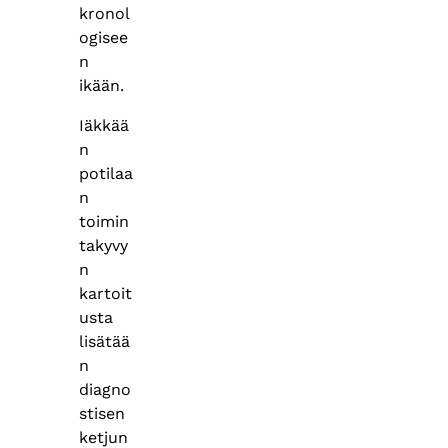
kronol
ogisee
n
ikään.
Iäkkää
n
potilaa
n
toimin
takyvy
n
kartoit
usta
lisätää
n
diagno
stisen
ketjun