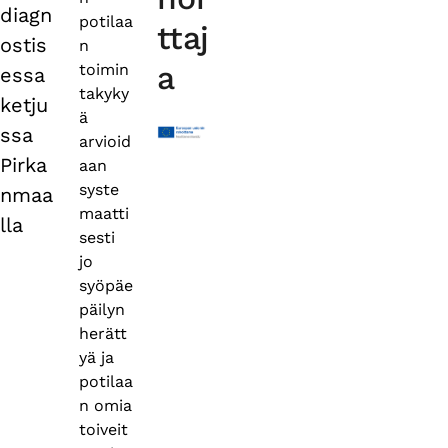
diagn
potilaa
ttaj
ostis
n
a
toimin
essa
takyky
ketju
ä
ssa
arvioid
Pirka
aan
syste
nmaa
maatti
lla
sesti
jo
syöpäe
päilyn
herätt
yä ja
potilaa
n omia
toiveit