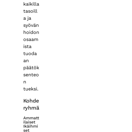
kaikilla
tasoill
a ja
syövän
hoidon
osaam
ista
tuoda
an
päätök
senteo
n
tueksi.
Kohde
ryhmä
Ammatt
ilaiset
Ikäihmi
set