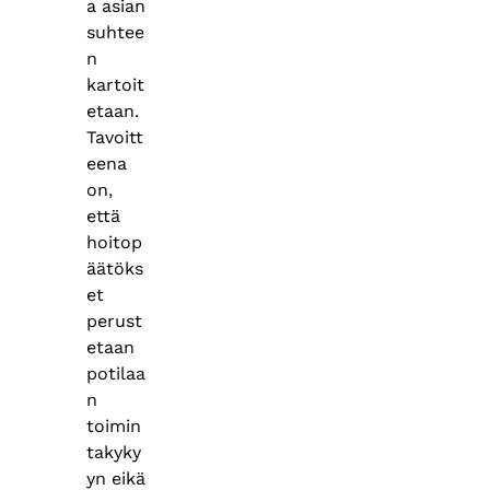
a asian
suhtee
n
kartoit
etaan.
Tavoitt
eena
on,
että
hoitop
äätöks
et
perust
etaan
potilaa
n
toimin
takyky
yn eikä