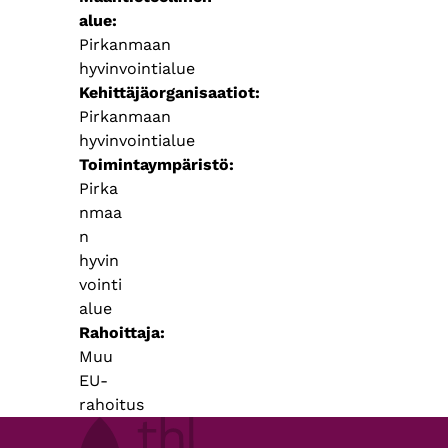
alue
Pirkanmaan
hyvinvointialue
Kehittäjäorganisaatiot
Pirkanmaan
hyvinvointialue
Toimintaympäristö
Pirka
nmaa
n
hyvin
vointi
alue
Rahoittaja
Muu
EU-
rahoitus