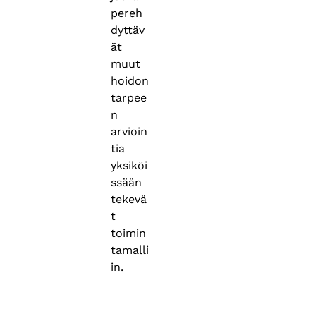
pereh
dyttäv
ät
muut
hoidon
tarpee
n
arvioin
tia
yksiköi
ssään
tekevä
t
toimin
tamalli
in.
Asiasanat