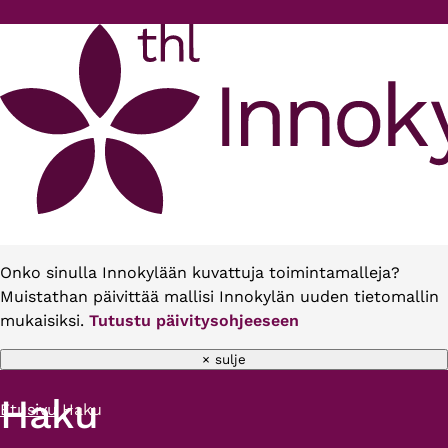
Hyppää pääsisältöön
Onko sinulla Innokylään kuvattuja toimintamalleja?
Muistathan päivittää mallisi Innokylän uuden tietomallin
mukaisiksi.
Tutustu päivitysohjeeseen
× sulje
Haku
Etusivu
Haku
Murupolku