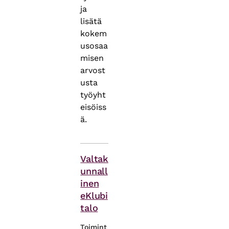
ja
lisätä
kokem
usosaa
misen
arvost
usta
työyht
eisöiss
ä.
Asiasanat
Valtak
unnall
inen
eKlubi
talo
Toimint