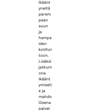
ikäänt
yneitä
parem
paan
suun
ja
hampa
iden
kotihoi
toon.
Lisäksi
jatkum
ona
ikäänt
ymisell
e ja
mahdo
llisena
palvel