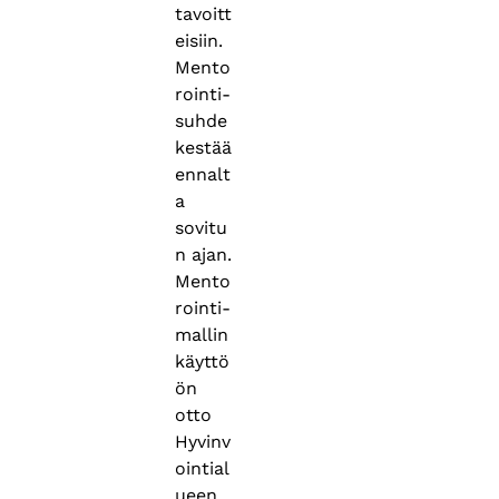
tavoitt
eisiin.
Mento
rointi-
suhde
kestää
ennalt
a
sovitu
n ajan.
Mento
rointi-
mallin
käyttö
ön
otto
Hyvinv
ointial
ueen