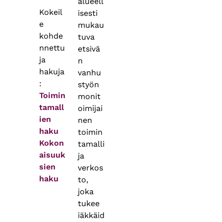
alueell
Kokeil
isesti
e
mukau
kohde
tuva
nnettu
etsivä
ja
n
hakuja
vanhu
:
styön
Toimin
monit
tamall
oimijai
ien
nen
haku
toimin
Kokon
tamalli
aisuuk
ja
sien
verkos
haku
to,
joka
tukee
iäkkäid