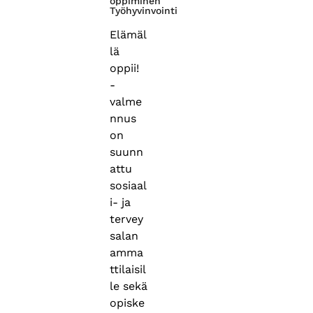
oppiminen
Työhyvinvointi
Elämäl
lä
oppii!
-
valme
nnus
on
suunn
attu
sosiaal
i- ja
tervey
salan
amma
ttilaisil
le sekä
opiske