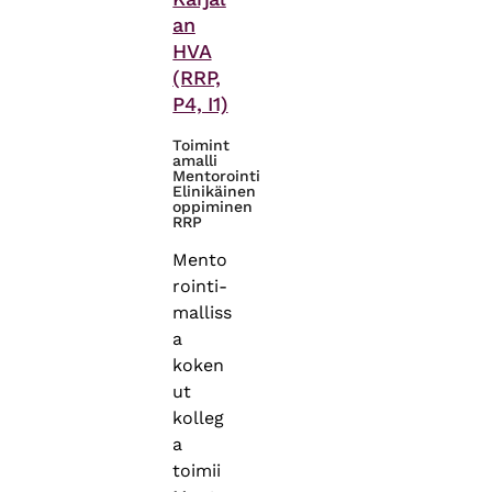
an
HVA
(RRP,
P4, I1)
Toimint
amalli
Mentorointi
Elinikäinen
oppiminen
RRP
Mento
rointi-
malliss
a
koken
ut
kolleg
a
toimii