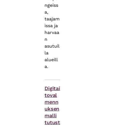
ngeiss
a,
taajam
issa ja
harvaa
n
asutuil
la
alueill
a.
Asiasanat
Digitai
toval
menn
uksen
malli
tutust