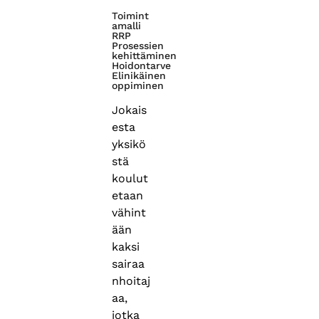
Toimint
amalli
RRP
Prosessien
kehittäminen
Hoidontarve
Elinikäinen
oppiminen
Jokais
esta
yksikö
stä
koulut
etaan
vähint
ään
kaksi
sairaa
nhoitaj
aa,
jotka