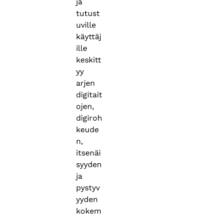
ja
tutust
uville
käyttäj
ille
keskitt
yy
arjen
digitait
ojen,
digiroh
keude
n,
itsenäi
syyden
ja
pystyv
yyden
kokem