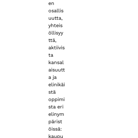
en
osallis
uutta,
yhteis
öllisyy
ttä,
aktiivis
ta
kansal
aisuutt
a ja
elinikäi
stä
oppimi
sta eri
elinym
pärist
öissä:
kaupu