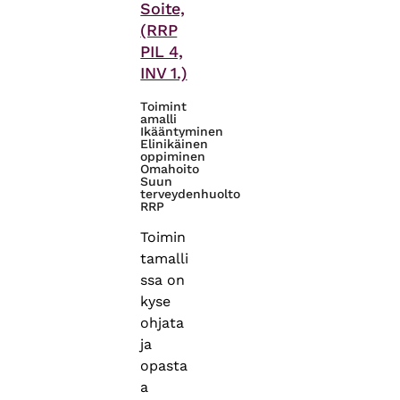
Soite,
(RRP
PIL 4,
INV 1.)
Toimint
amalli
Ikääntyminen
Elinikäinen
oppiminen
Omahoito
Suun
terveydenhuolto
RRP
Toimin
tamalli
ssa on
kyse
ohjata
ja
opasta
a