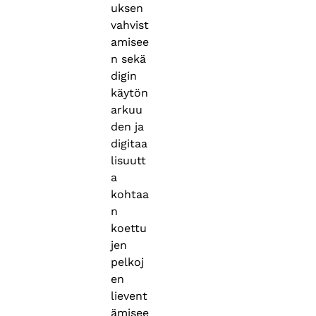
uksen
vahvist
amisee
n sekä
digin
käytön
arkuu
den ja
digitaa
lisuutt
a
kohtaa
n
koettu
jen
pelkoj
en
lievent
ämisee