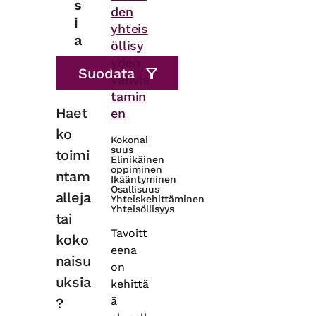
s
den
i
yhteis
a
öllisy
yden
vahvis
tamin
Haet
en
ko
Kokonai
suus
toimi
Elinikäinen
oppiminen
ntam
Ikääntyminen
Osallisuus
alleja
Yhteiskehittäminen
Yhteisöllisyys
tai
Tavoitt
koko
eena
naisu
on
uksia
kehittä
ä
?