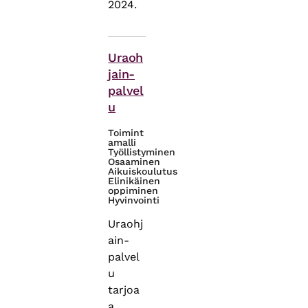
2024.
Asiasanat
Uraoh
jain-
palvel
u
Toimint
amalli
Työllistyminen
Osaaminen
Aikuiskoulutus
Elinikäinen
oppiminen
Hyvinvointi
Uraohj
ain-
palvel
u
tarjoa
a