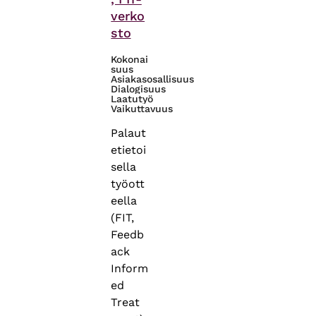
verko
sto
Kokonai
suus
Asiakasosallisuus
Dialogisuus
Laatutyö
Vaikuttavuus
Palaut
etietoi
sella
työott
eella
(FIT,
Feedb
ack
Inform
ed
Treat