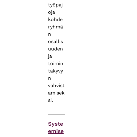
työpaj
oja
kohde
ryhmä
n
osallis
uuden
ja
toimin
takyvy
n
vahvist
amisek
si.
Asiasanat
Syste
emise