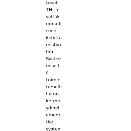
tuvat
THL:n
valtak
unnalli
seen
kehittä
mistyö
hön.
Systee
misell
ä
toimin
tamalli
lla on
kolme
ydinel
ement
tiä:
systee