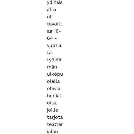
ydinsis
ältö
oli
tavoitt
aa 16-
64 -
vuotiai
ta
työelä
män
ulkopu
olella
olevia
henkil
öitä,
joille
tarjota
teatter
ialan