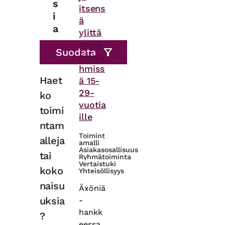
s
itsens
i
ä
a
ylittä
misiä
pienry
hmiss
Haet
ä 15-
29-
ko
vuotia
toimi
ille
ntam
Toimint
alleja
amalli
Asiakasosallisuus
tai
Ryhmätoiminta
Vertaistuki
koko
Yhteisöllisyys
naisu
Äxöniä
uksia
-
hankk
?
eessa