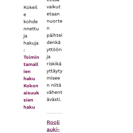
vaikut
Kokeil
etaan
e
nuorte
kohde
n
nnettu
päihtei
ja
denkä
hakuja
yttöön
:
ja
Toimin
riskikä
tamall
yttäyty
ien
misee
haku
n niitä
Kokon
vähent
aisuuk
ävästi.
sien
haku
Asiasanat
Rooli
auki-