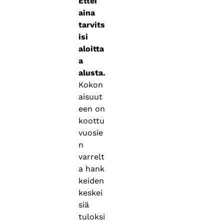
Ettei
aina
tarvits
isi
aloitta
a
alusta.
Kokon
aisuut
een on
koottu
vuosie
n
varrelt
a hank
keiden
keskei
siä
tuloksi