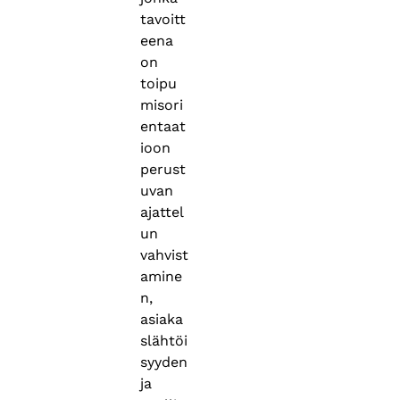
tavoitt
eena
on
toipu
misori
entaat
ioon
perust
uvan
ajattel
un
vahvist
amine
n,
asiaka
slähtöi
syyden
ja