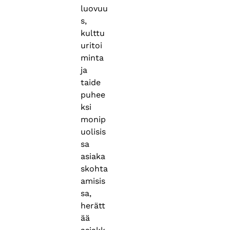
luovuu
s,
kulttu
uritoi
minta
ja
taide
puhee
ksi
monip
uolisis
sa
asiaka
skohta
amisis
sa,
herätt
ää