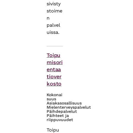
sivisty
stoime
n
palvel
uissa.
Asiasanat
Toipu
misori
entaa
tiover
kosto
Kokonai
suus
Asiakasosallisuus
Mielenterveyspalvelut
Päihdepalvelut
Päihteet ja
riippuvuudet
Toipu