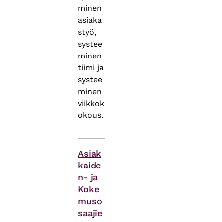
minen
asiaka
styö,
systee
minen
tiimi ja
systee
minen
viikkok
okous.
Asiasanat
Asiak
kaide
n- ja
Koke
muso
saajie