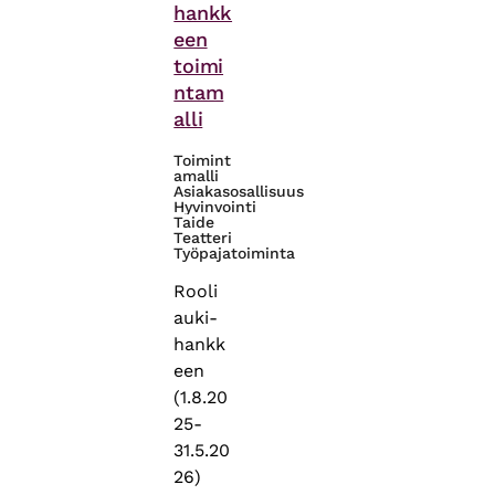
hankk
een
toimi
ntam
alli
Toimint
amalli
Asiakasosallisuus
Hyvinvointi
Taide
Teatteri
Työpajatoiminta
Rooli
auki-
hankk
een
(1.8.20
25-
31.5.20
26)