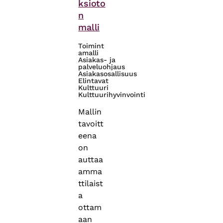
ksioto
n
malli
Toimint
amalli
Asiakas- ja
palveluohjaus
Asiakasosallisuus
Elintavat
Kulttuuri
Kulttuurihyvinvointi
Mallin
tavoitt
eena
on
auttaa
amma
ttilaist
a
ottam
aan