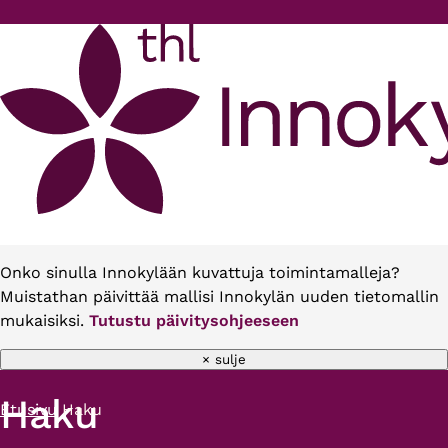
Hyppää pääsisältöön
Onko sinulla Innokylään kuvattuja toimintamalleja?
Muistathan päivittää mallisi Innokylän uuden tietomallin
mukaisiksi.
Tutustu päivitysohjeeseen
× sulje
Haku
Etusivu
Haku
Murupolku