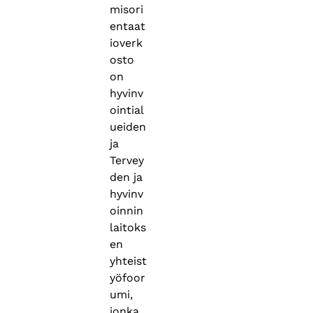
misori
entaat
ioverk
osto
on
hyvinv
ointial
ueiden
ja
Tervey
den ja
hyvinv
oinnin
laitoks
en
yhteist
yöfoor
umi,
jonka