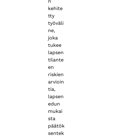
n
kehite
tty
työväli
ne,
joka
tukee
lapsen
tilante
en
riskien
arvioin
tia,
lapsen
edun
mukai
sta
päätök
sentek