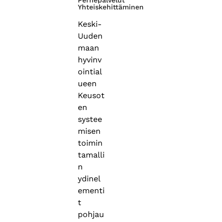
Perhepalvelut
Yhteiskehittäminen
Keski-
Uuden
maan
hyvinv
ointial
ueen
Keusot
en
systee
misen
toimin
tamalli
n
ydinel
ementi
t
pohjau