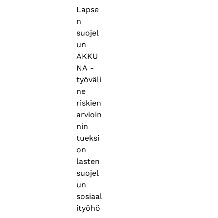
Lapse
n
suojel
un
AKKU
NA -
työväli
ne
riskien
arvioin
nin
tueksi
on
lasten
suojel
un
sosiaal
ityöhö