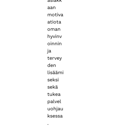
asiakk
aan
motiva
atiota
oman
hyvinv
oinnin
ja
tervey
den
lisäämi
seksi
sekä
tukea
palvel
uohjau
ksessa
.