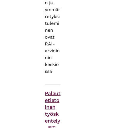
n ja
ymmär
retyksi
tulemi
nen
ovat
RAI-
arvioin
nin
keskiö
ssä
Asiasanat
Palaut
etieto
inen
työsk
entely
, FIT-