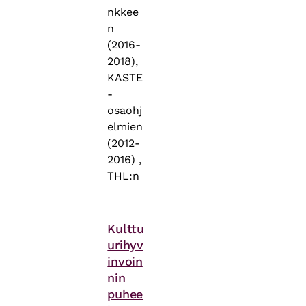
nkkee
n
(2016-
2018),
KASTE
-
osaohj
elmien
(2012-
2016) ,
THL:n
Asiasanat
Kulttu
urihyv
invoin
nin
puhee