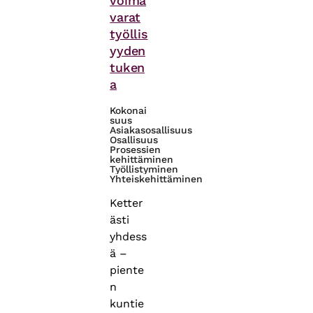
voima
varat
työllis
yyden
tuken
a
Kokonai
suus
Asiakasosallisuus
Osallisuus
Prosessien
kehittäminen
Työllistyminen
Yhteiskehittäminen
Ketter
ästi
yhdess
ä –
piente
n
kuntie