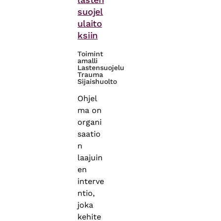
suojel
ulaito
ksiin
Toimint
amalli
Lastensuojelu
Trauma
Sijaishuolto
Ohjel
ma on
organi
saatio
n
laajuin
en
interve
ntio,
joka
kehite