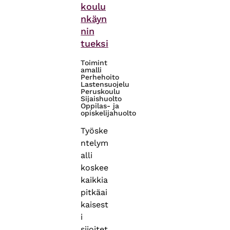
koulu
nkäyn
nin
tueksi
Toimint
amalli
Perhehoito
Lastensuojelu
Peruskoulu
Sijaishuolto
Oppilas- ja
opiskelijahuolto
Työske
ntelym
alli
koskee
kaikkia
pitkäai
kaisest
i
sijoitet