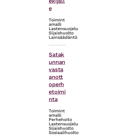
ekijäll
e
Toimint
amalli
Lastensuojelu
Sijaishuolto
Lainsäädäntö
Asiasanat
Satak
unnan
vasta
anott
operh
etoimi
nta
Toimint
amalli
Perhehoito
Lastensuojelu
Sijaishuolto
Sosiaalihuolto