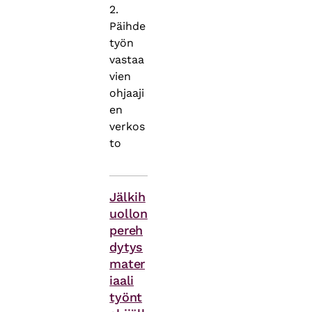
2.
Päihde
työn
vastaa
vien
ohjaaji
en
verkos
to
Asiasanat
Jälkih
uollon
pereh
dytys
mater
iaali
työnt