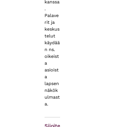
kanssa
.
Palave
rit ja
keskus
telut
käydää
n ns.
oikeist
a
asioist
a
lapsen
näkök
ulmast
a.
Asiasanat
Sijoite