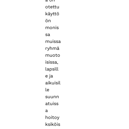
otettu
käyttö
ön
monis
sa
muissa
ryhmä
muoto
isissa,
lapsill
e ja
aikuisil
le
suunn
atuiss
a
hoitoy
ksiköis