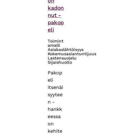
on
kadon
nut -
pakop
eli
Toimint
amalli
Asiakaslähtöisyys
Kokemusasiantuntijuus
Lastensuojelu
Sijaishuolto
Pakop
eli
itsenäi
syytee
n -
hankk
eessa
on
kehite