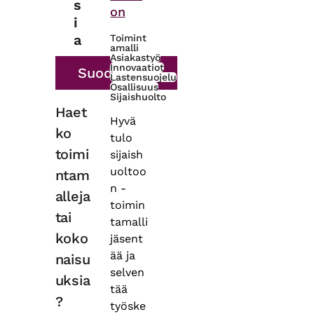
s
on
i
a
Toimint
amalli
Asiakastyö
Innovaatiot
Lastensuojelu
Osallisuus
Sijaishuolto
Haet
Hyvä
ko
tulo
toimi
sijaish
uoltoo
ntam
n -
alleja
toimin
tai
tamalli
koko
jäsent
ää ja
naisu
selven
uksia
tää
?
työske