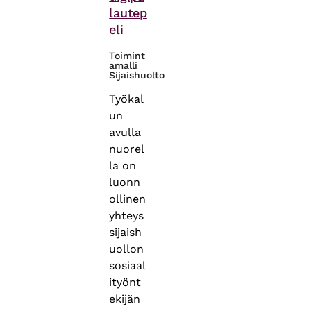
lautep
eli
Toimint
amalli
Sijaishuolto
Työkal
un
avulla
nuorel
la on
luonn
ollinen
yhteys
sijaish
uollon
sosiaal
ityönt
ekijän