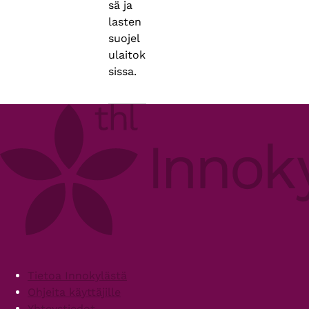
sä ja
lasten
suojel
ulaitok
sissa.
Footer
Tietoa Innokylästä
Ohjeita käyttäjille
Yhteystiedot