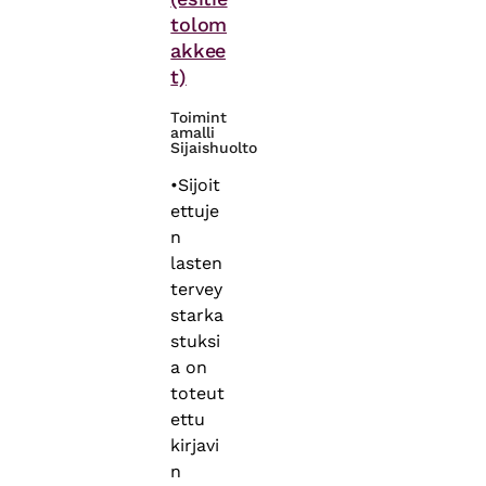
tolom
akkee
t)
Toimint
amalli
Sijaishuolto
•Sijoit
ettuje
n
lasten
tervey
starka
stuksi
a on
toteut
ettu
kirjavi
n