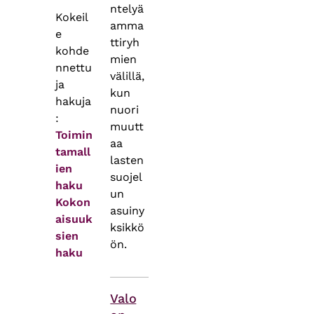
ntelyä
Kokeil
amma
e
ttiryh
kohde
mien
nnettu
välillä,
ja
kun
hakuja
nuori
:
muutt
Toimin
aa
tamall
lasten
ien
suojel
haku
un
Kokon
asuiny
aisuuk
ksikkö
sien
ön.
haku
Asiasanat
Valo