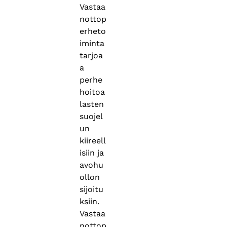
Vastaa
nottop
erheto
iminta
tarjoa
a
perhe
hoitoa
lasten
suojel
un
kiireell
isiin ja
avohu
ollon
sijoitu
ksiin.
Vastaa
nottop