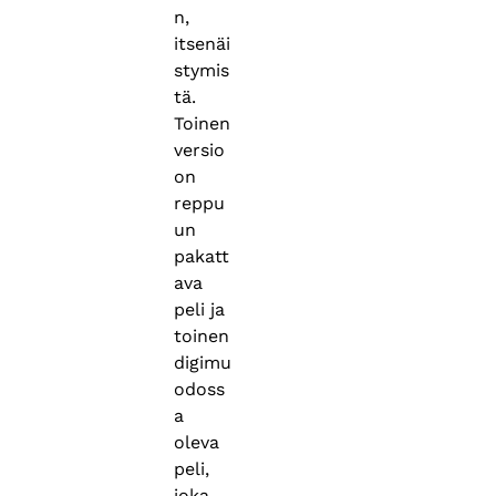
n,
itsenäi
stymis
tä.
Toinen
versio
on
reppu
un
pakatt
ava
peli ja
toinen
digimu
odoss
a
oleva
peli,
joka