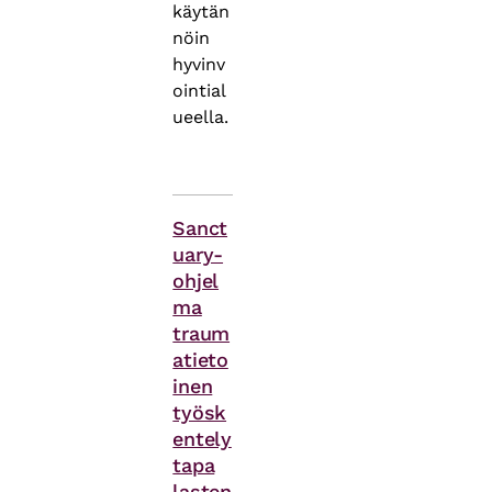
käytän
nöin
hyvinv
ointial
ueella.
Asiasanat
Sanct
uary-
ohjel
ma
traum
atieto
inen
työsk
entely
tapa
lasten