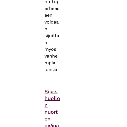
nottop
erhees
een
voidaa
n
sijoitta
a
myös
vanhe
mpia
lapsia.
Asiasanat
Sijais
huollo
n
nuort
en
digipa