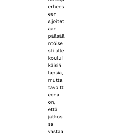
erhees
een
sijoitet
aan
pääsää
ntöise
sti alle
koului
käisiä
lapsia,
mutta
tavoitt
eena
on,
että
jatkos
sa
vastaa