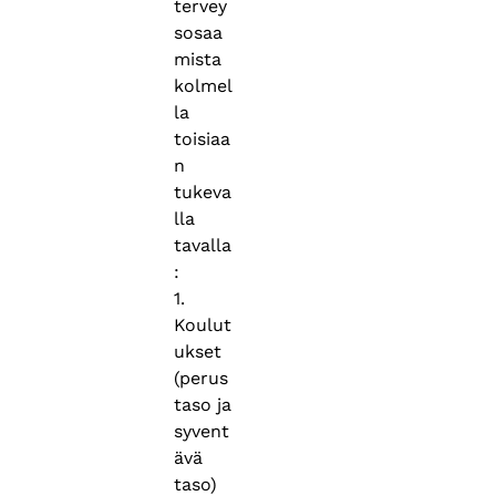
tervey
sosaa
mista
kolmel
la
toisiaa
n
tukeva
lla
tavalla
:
1.
Koulut
ukset
(perus
taso ja
syvent
ävä
taso)