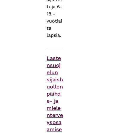
tuja 6-
18 -
vuotiai
ta
lapsia.
Asiasanat
Laste
nsuoj
elun
sijaish
uollon
päihd
e- ja
miele
nterve
ysosa
amise