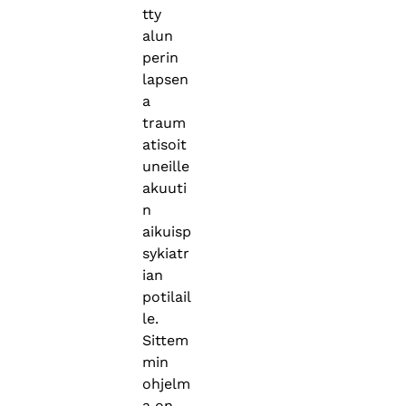
tty
alun
perin
lapsen
a
traum
atisoit
uneille
akuuti
n
aikuisp
sykiatr
ian
potilail
le.
Sittem
min
ohjelm
a on