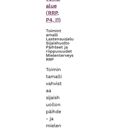
alue
(RRP,
P4, I1)
Toimint
amalli
Lastensuojelu
Sijaishuolto
Päihteet ja
riippuvuudet
Mielenterveys
RRP
Toimin
tamalli
vahvist
aa
sijaish
uollon
päihde
- ja
mielen