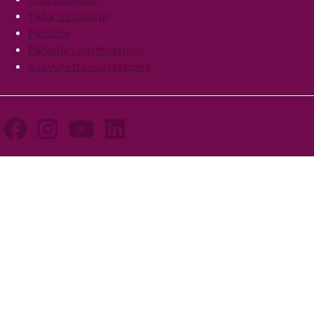
Tilaa uutiskirje
Palaute
Palvelun käyttöehdot
Saavutettavuusseloste