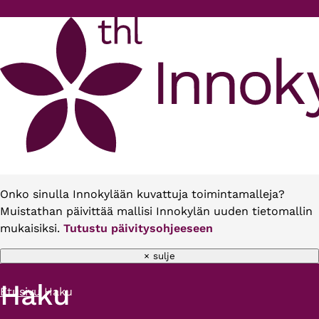
Hyppää pääsisältöön
Onko sinulla Innokylään kuvattuja toimintamalleja?
Muistathan päivittää mallisi Innokylän uuden tietomallin
mukaisiksi.
Tutustu päivitysohjeeseen
× sulje
Haku
Etusivu
Haku
Murupolku