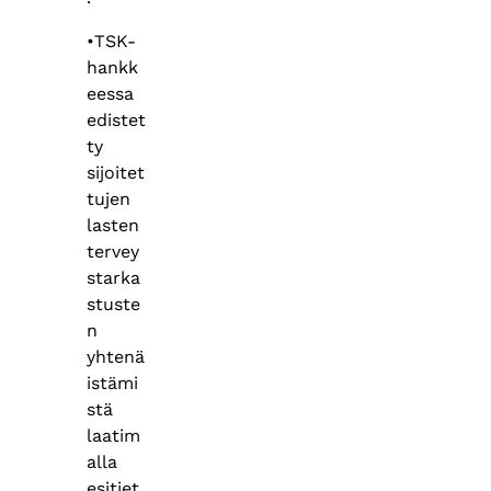
•TSK-
hankk
eessa
edistet
ty
sijoitet
tujen
lasten
tervey
starka
stuste
n
yhtenä
istämi
stä
laatim
alla
esitiet