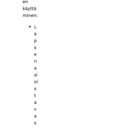
en
käyttä
minen:
L
a
p
s
e
n
a
si
oi
s
t
a
v
a
s