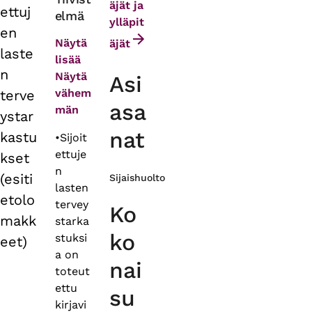
äjät ja
ettuj
elmä
tabs
ylläpit
en
Näytä
äjät
laste
lisää
n
Näytä
Asi
vähem
terve
asa
män
ystar
nat
kastu
•Sijoit
ettuje
kset
n
(esiti
Sijaishuolto
lasten
etolo
tervey
Ko
makk
starka
ko
stuksi
eet)
a on
nai
toteut
ettu
su
kirjavi