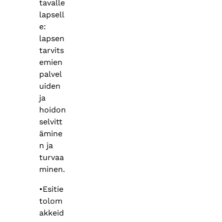
tavalle
lapsell
e:
lapsen
tarvits
emien
palvel
uiden
ja
hoidon
selvitt
ämine
n ja
turvaa
minen.
•Esitie
tolom
akkeid