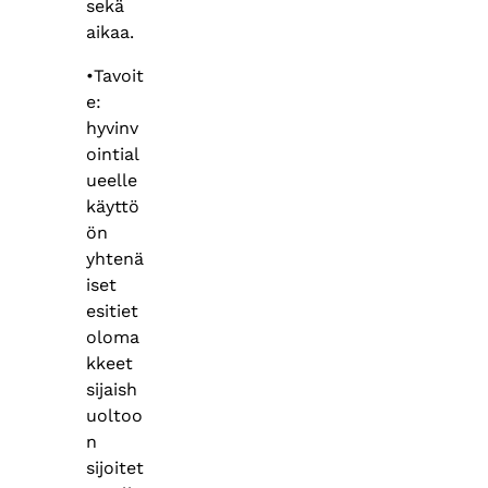
sekä
aikaa.
•Tavoit
e:
hyvinv
ointial
ueelle
käyttö
ön
yhtenä
iset
esitiet
oloma
kkeet
sijaish
uoltoo
n
sijoitet