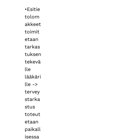
•Esitie
tolom
akkeet
toimit
etaan
tarkas
tuksen
tekevä
lle
lääkäri
lle ->
tervey
starka
stus
toteut
etaan
paikall
isessa