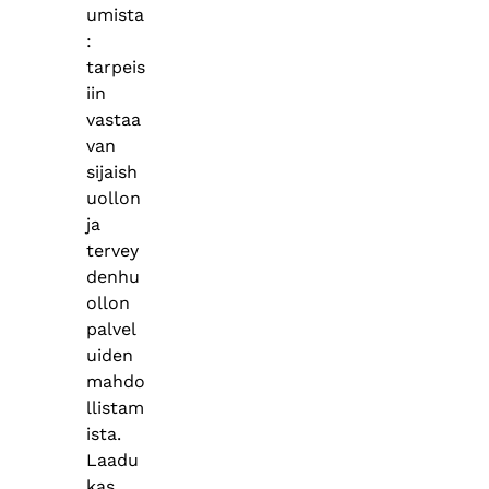
umista
:
tarpeis
iin
vastaa
van
sijaish
uollon
ja
tervey
denhu
ollon
palvel
uiden
mahdo
llistam
ista.
Laadu
kas