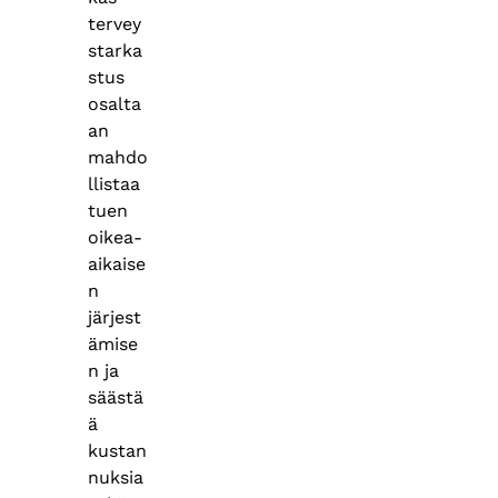
tervey
starka
stus
osalta
an
mahdo
llistaa
tuen
oikea-
aikaise
n
järjest
ämise
n ja
säästä
ä
kustan
nuksia