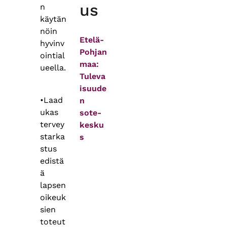
us
n
käytän
nöin
Etelä-
hyvinv
Pohjan
ointial
maa:
ueella.
Tuleva
isuude
•Laad
n
ukas
sote-
tervey
kesku
starka
s
stus
edistä
ä
lapsen
oikeuk
sien
toteut