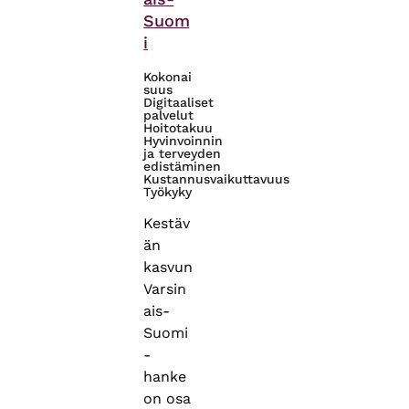
Suom
i
Kokonai
suus
Digitaaliset
palvelut
Hoitotakuu
Hyvinvoinnin
ja terveyden
edistäminen
Kustannusvaikuttavuus
Työkyky
Kestäv
än
kasvun
Varsin
ais-
Suomi
-
hanke
on osa