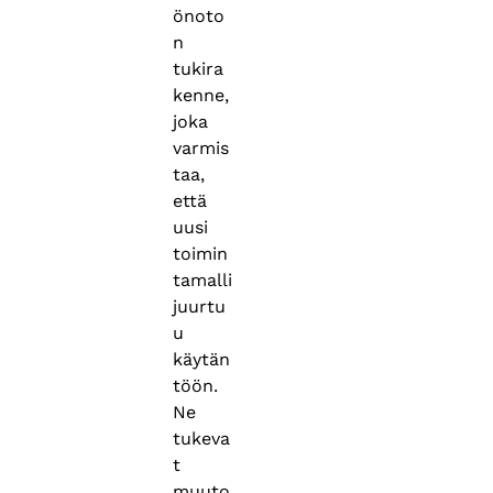
önoto
n
tukira
kenne,
joka
varmis
taa,
että
uusi
toimin
tamalli
juurtu
u
käytän
töön.
Ne
tukeva
t
muuto