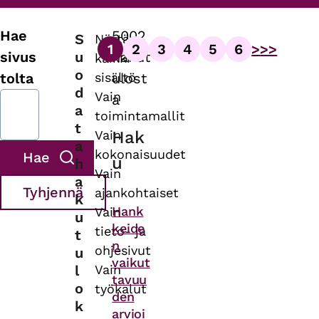
Hae
5002
S
Näytä
1
2
3
4
5
6
>
>>
Sivutus
u
sivus
hakut
kaikki
Sivu
Sivu
Sivu
Sivu
Sivu
Sivu
o
sisältö
tolta
ulost
d
Vain
a
a
toimintamallit
t
Vain
Hak
a
kokonaisuudet
u
h
Vain
a
ajankohtaiset
k
Themes
Hank
Vain
u
keide
tieto- ja
t
n
ohjesivut
u
vaikut
l
Vain
tavuu
o
työkalut
den
k
arvioi