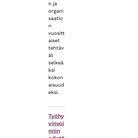
n ja
organi
saatio
n
vuositt
aiset
tehtäv
ät
selkeä
ksi
kokon
aisuud
eksi.
Asiasanat
Työhy
vinvoi
nnin