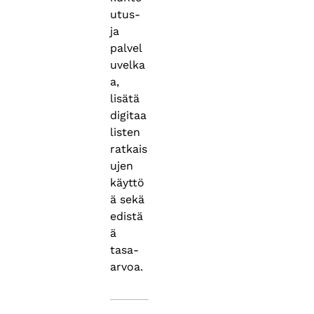
utus-
ja
palvel
uvelka
a,
lisätä
digitaa
listen
ratkais
ujen
käyttö
ä sekä
edistä
ä
tasa-
arvoa.
Asiasanat