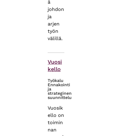
ä
johdon
ja
arjen
työn
välillä.
Themes
Vuosi
kello
Työkalu
Ennakointi
ja
strateginen
suunnittelu
Vuosik
ello on
toimin
nan