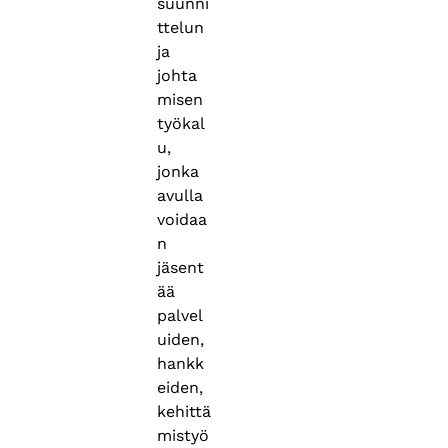
suunni
ttelun
ja
johta
misen
työkal
u,
jonka
avulla
voidaa
n
jäsent
ää
palvel
uiden,
hankk
eiden,
kehittä
mistyö