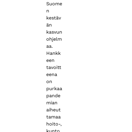
Suome
n
kestäv
än
kasvun
ohjelm
aa.
Hankk
een
tavoitt
eena
on
purkaa
pande
mian
aiheut
tamaa
hoito-,
kunto