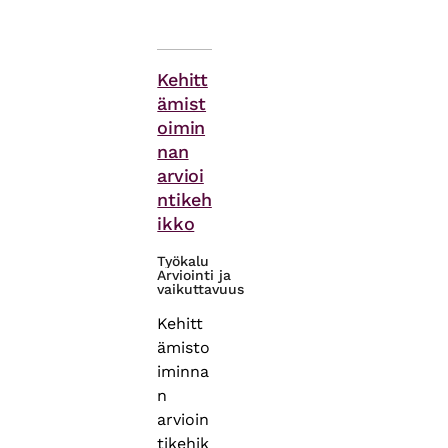
Themes
Kehitt
ämist
oimin
nan
arvioi
ntikeh
ikko
Työkalu
Arviointi ja
vaikuttavuus
Kehitt
ämisto
iminna
n
arvioin
tikehik