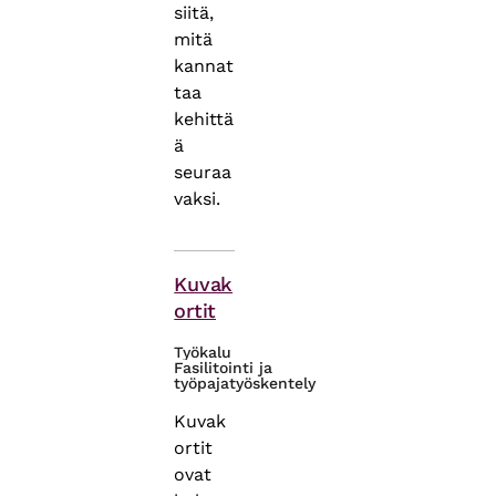
siitä,
mitä
kannat
taa
kehittä
ä
seuraa
vaksi.
Themes
Kuvak
ortit
Työkalu
Fasilitointi ja
työpajatyöskentely
Kuvak
ortit
ovat