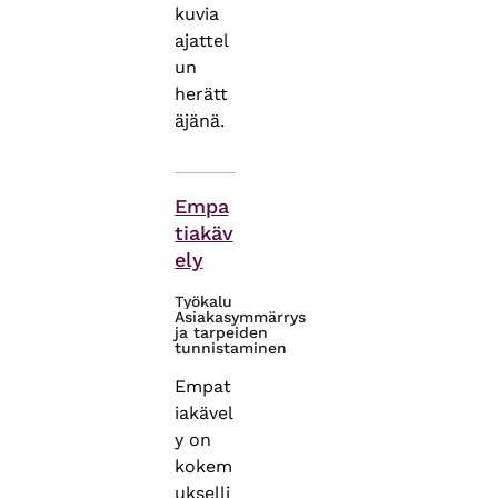
kuvia
ajattel
un
herätt
äjänä.
Themes
Empa
tiakäv
ely
Työkalu
Asiakasymmärrys
ja tarpeiden
tunnistaminen
Empat
iakävel
y on
kokem
ukselli