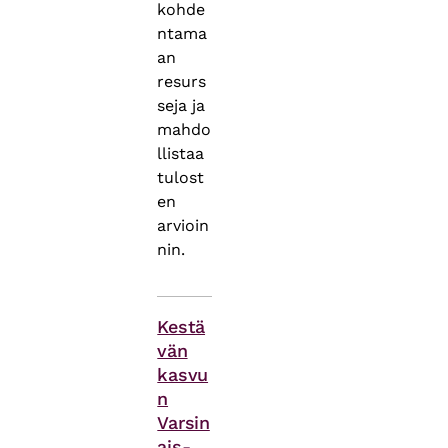
kohde
ntama
an
resurs
seja ja
mahdo
llistaa
tulost
en
arvioin
nin.
Asiasanat
Kestä
vän
kasvu
n
Varsin
ais-