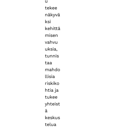
u
tekee
näkyvä
ksi
kehittä
misen
vahvu
uksia,
tunnis
taa
mahdo
llisia
riskiko
htia ja
tukee
yhteist
ä
keskus
telua