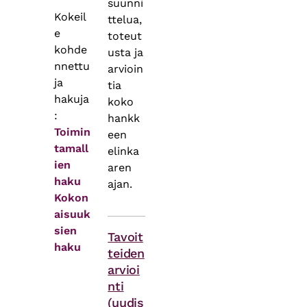
suunni
Kokeil
ttelua,
e
toteut
kohde
usta ja
nnettu
arvioin
ja
tia
hakuja
koko
:
hankk
Toimin
een
tamall
elinka
ien
aren
haku
ajan.
Kokon
aisuuk
Themes
sien
Tavoit
haku
teiden
arvioi
nti
(uudis