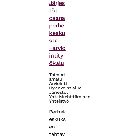
Järjes
töt
osana
perhe
kesku
sta
−arvio
intity
ökalu
Toimint
amalli
Arviointi
Hyvinvointialue
Järjestöt
Yhteiskehittäminen
Yhteistyö
Perhek
eskuks
en
tehtäv