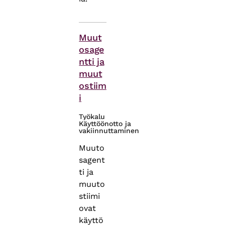
Themes
Muut
osage
ntti ja
muut
ostiim
i
Työkalu
Käyttöönotto ja
vakiinnuttaminen
Muuto
sagent
ti ja
muuto
stiimi
ovat
käyttö