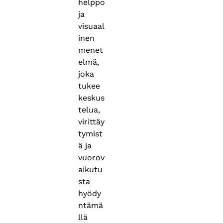
helppo
ja
visuaal
inen
menet
elmä,
joka
tukee
keskus
telua,
virittäy
tymist
ä ja
vuorov
aikutu
sta
hyödy
ntämä
llä