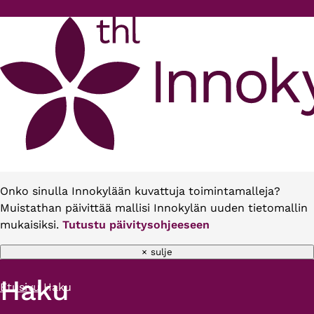
Hyppää pääsisältöön
Onko sinulla Innokylään kuvattuja toimintamalleja?
Muistathan päivittää mallisi Innokylän uuden tietomallin
mukaisiksi.
Tutustu päivitysohjeeseen
× sulje
Haku
Etusivu
Haku
Murupolku