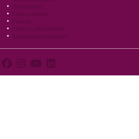
Yhteystiedot
Tilaa uutiskirje
Palaute
Palvelun käyttöehdot
Saavutettavuusseloste