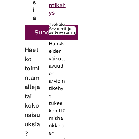
s
ntikeh
i
ys
a
Työkalu
Arviointi ja
vaikuttavuus
Hankk
Haet
eiden
ko
vaikutt
avuud
toimi
en
ntam
arvioin
alleja
tikehy
tai
s
tukee
koko
kehittä
naisu
misha
uksia
nkkeid
?
en