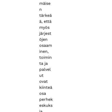
mäise
n
tärkeä
ä, että
myös
järjest
öjen
osaam
inen,
toimin
ta ja
palvel
ut
ovat
kiinteä
osa
perhek
eskuks
ia.