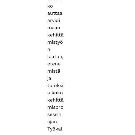
ko
auttaa
arvioi
maan
kehittä
mistyö
n
laatua,
etene
mistä
ja
tuloksi
a koko
kehittä
mispro
sessin
ajan.
Työkal