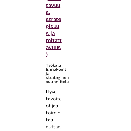
tavuu
s,
strate
gisuu
s ja
mitatt
avuus
)
Työkalu
Ennakointi
ja
strateginen
suunnittelu
Hyvä
tavoite
ohjaa
toimin
taa,
auttaa