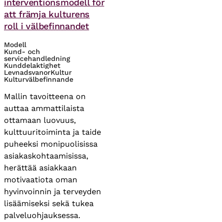
interventionsmodell för
att främja kulturens
roll i välbefinnandet
Modell
Kund- och
servicehandledning
Kunddelaktighet
Levnadsvanor
Kultur
Kulturvälbefinnande
Mallin tavoitteena on
auttaa ammattilaista
ottamaan luovuus,
kulttuuritoiminta ja taide
puheeksi monipuolisissa
asiakaskohtaamisissa,
herättää asiakkaan
motivaatiota oman
hyvinvoinnin ja terveyden
lisäämiseksi sekä tukea
palveluohjauksessa.