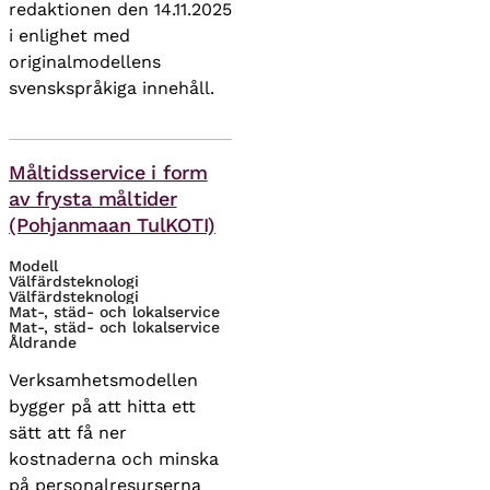
redaktionen den 14.11.2025
i enlighet med
originalmodellens
svenskspråkiga innehåll.
Teman
Måltidsservice i form
av frysta måltider
(Pohjanmaan TulKOTI)
Modell
Välfärdsteknologi
Välfärdsteknologi
Mat-, städ- och lokalservice
Mat-, städ- och lokalservice
Åldrande
Verksamhetsmodellen
bygger på att hitta ett
sätt att få ner
kostnaderna och minska
på personalresurserna