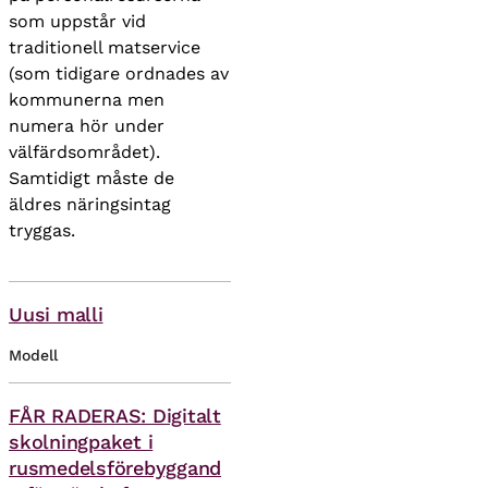
som uppstår vid
traditionell matservice
(som tidigare ordnades av
kommunerna men
numera hör under
välfärdsområdet).
Samtidigt måste de
äldres näringsintag
tryggas.
Uusi malli
Modell
FÅR RADERAS: Digitalt
skolningpaket i
rusmedelsförebyggand