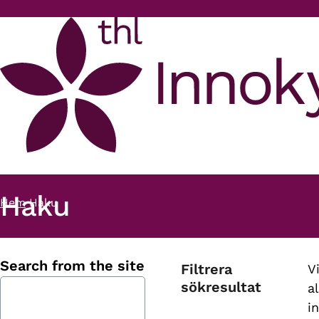
Hoppa till huvudinnehåll
Haku
Hem
Haku
Länkstig
Search from the site
Filtrera
V
sökresultat
al
i