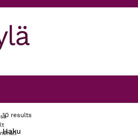
10 results
isa
lt
Haku
nnehåll