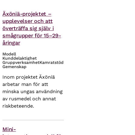
Teman
Äxöniä-projektet –
upplevelser och att
överträffa sig själv i
smågrupper för 15–29-
åringar
Modell
Kunddelaktighet
Gruppverksamhet
Kamratstöd
Gemenskap
Inom projektet Äxöniä
arbetar man för att
minska ungas användning
av rusmedel och annat
riskbeteende.
Teman
Mini-