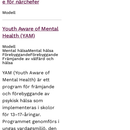
e för närchefer
Modell
Teman
Youth Aware of Mental
Health (YAM)
Modell
Mental hälsa
Mental hälsa
Förebyggande
Förebyggande
Främjande av välfärd och
hälsa
YAM (Youth Aware of
Mental Health) är ett
program för främjande
och förebyggande av
psykisk hälsa som
implementeras i skolor
för 13–17-åringar.
Programmet genomförs i
ungas vardagsmiljö, den