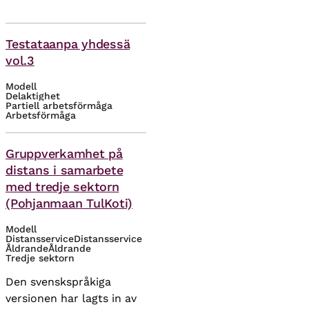
Teman
Testataanpa yhdessä
vol.3
Modell
Delaktighet
Partiell arbetsförmåga
Arbetsförmåga
Teman
Gruppverkamhet på
distans i samarbete
med tredje sektorn
(Pohjanmaan TulKoti)
Modell
Distansservice
Distansservice
Åldrande
Åldrande
Tredje sektorn
Den svenskspråkiga
versionen har lagts in av