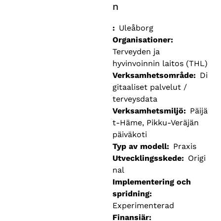
n
Uleåborg
Organisationer
Terveyden ja
hyvinvoinnin laitos (THL)
Verksamhetsområde
Di
gitaaliset palvelut /
terveysdata
Verksamhetsmiljö
Päijä
t-Häme, Pikku-Veräjän
päiväkoti
Typ av modell
Praxis
Utvecklingsskede
Origi
nal
Implementering och
spridning
Experimenterad
Finansiär