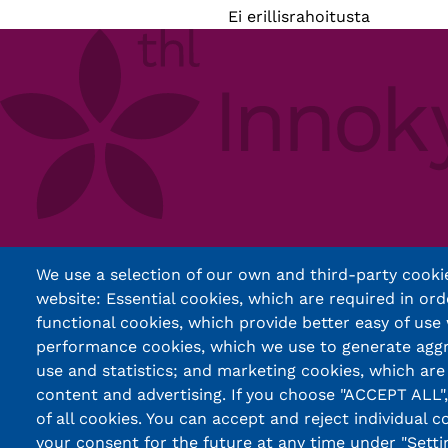
Ei erillisrahoitusta
We use a selection of our own and third-party cookie
Footer
Ohjeita käyttäjille
website: Essential cookies, which are required in ord
Yhteystiedot
functional cookies, which provide better easy of use
Tilaa uutiskirje
performance cookies, which we use to generate agg
Palaute
use and statistics; and marketing cookies, which are
Palvelun käyttöehdot
content and advertising. If you choose "ACCEPT ALL"
Saavutettavuusseloste
of all cookies. You can accept and reject individual 
your consent for the future at any time under "Settin