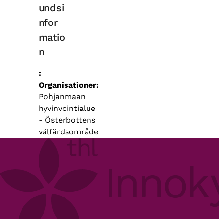
undsi
nfor
matio
n
Organisationer
Pohjanmaan
hyvinvointialue
- Österbottens
välfärdsområde