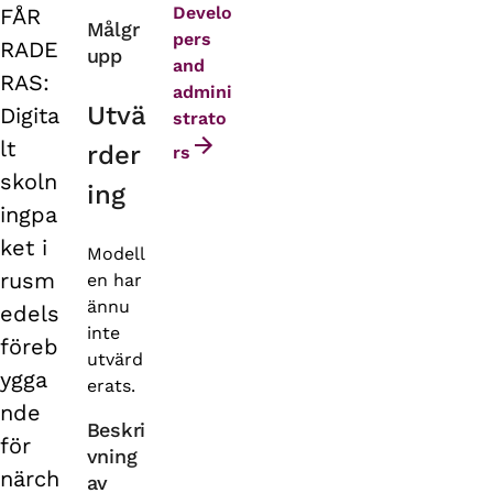
Develo
FÅR
Primary
Målgr
pers
RADE
upp
tabs
and
RAS:
admini
Utvä
Digita
strato
lt
rder
rs
skoln
ing
ingpa
ket i
Modell
rusm
en har
ännu
edels
inte
föreb
utvärd
ygga
erats.
nde
Beskri
för
vning
närch
av