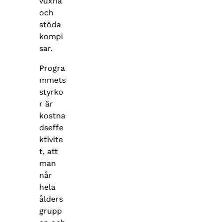
vuxna
och
stöda
kompi
sar.
Progra
mmets
styrko
r är
kostna
dseffe
ktivite
t, att
man
når
hela
ålders
grupp