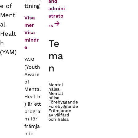
tabs
and
e of
ttning
admini
Ment
strato
Visa
al
mer
rs
Visa
Healt
mindr
Te
h
e
(YAM)
ma
YAM
n
(Youth
Aware
of
Mental
Mental
hälsa
Mental
Health
hälsa
Förebyggande
) är ett
Förebyggande
Främjande
progra
av välfärd
m för
och hälsa
främja
nde