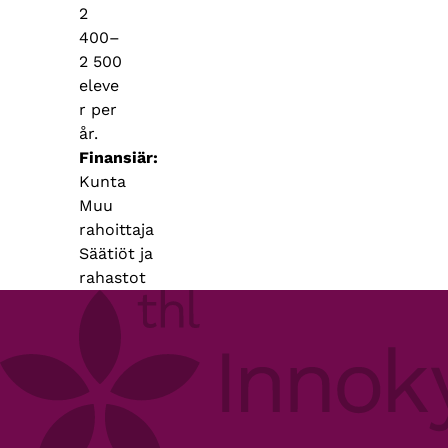
2
400–
2 500
eleve
r per
år.
Finansiär
Kunta
Muu
rahoittaja
Säätiöt ja
rahastot