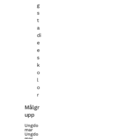
g
s
t
a
di
e
e
s
k
o
l
o
r
Målgr
upp
Ungdo
mar
Ungdo
mar