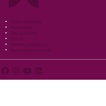
Footer
Ohjeita käyttäjille
Yhteystiedot
Tilaa uutiskirje
Palaute
Palvelun käyttöehdot
Saavutettavuusseloste