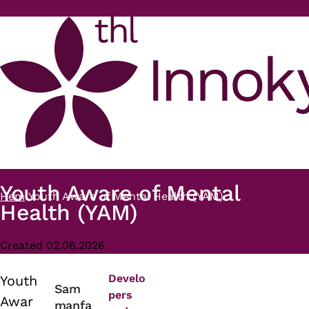
Hoppa till huvudinnehåll
Youth Aware of Mental
Hem
Youth Aware of Mental Health (YAM)
Länkstig
Health (YAM)
Created 02.06.2026
Develo
Youth
Primary
Sam
pers
Awar
manfa