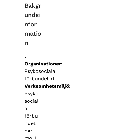
Bakgr
undsi
nfor
matio
n
Organisationer
Psykosociala
förbundet rf
Verksamhetsmiljö
Psyko
social
a
förbu
ndet
har
möjli