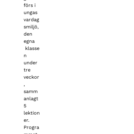
förs i
ungas
vardag
smiljö,
den
egna
klasse
n
under
tre
veckor
,
samm
anlagt
5
lektion
er.
Progra