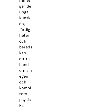
mmet
ger de
unga
kunsk
ap,
färdig
heter
och
bereds
kap
att ta
hand
om sin
egen
och
kompi
sars
psykis
ka