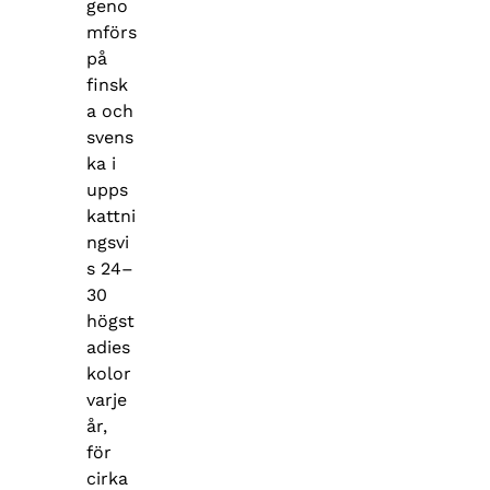
geno
mförs
på
finsk
a och
svens
ka i
upps
kattni
ngsvi
s 24–
30
högst
adies
kolor
varje
år,
för
cirka