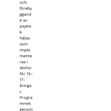
och
föreby
ggand
e av
psykis
k
hälsa
som
imple
mente
ras i
skolor
för 13–
17-
åringa
r.
Progra
mmet
genom