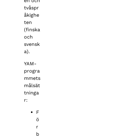
en och
tvåspr
åkighe
ten
(finska
och
svensk
a).
YAM-
progra
mmets
målsät
tninga
r:
F
ö
r
b