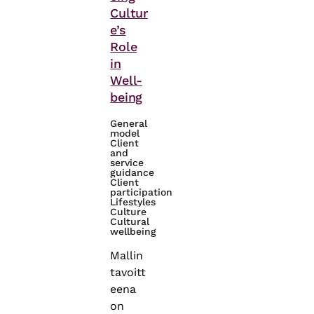
Cultur
e’s
Role
in
Well-
being
General
model
Client
and
service
guidance
Client
participation
Lifestyles
Culture
Cultural
wellbeing
Mallin
tavoitt
eena
on