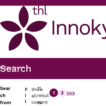
Skip to main content
Search
Home
Search
Breadcrumb
Sear
11
F
Show
1
2
>
>>
Pagination
i
ch
resul
all
Page
Page
l
content
from
ts