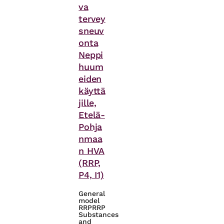
va
tervey
sneuv
onta
Neppi
huum
eiden
käyttä
jille,
Etelä-
Pohja
nmaa
n HVA
(RRP,
P4, I1)
General
model
RRP
RRP
Substances
and