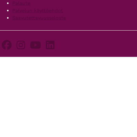
Palaute
Palvelun käyttöehdot
Saavutettavuusseloste