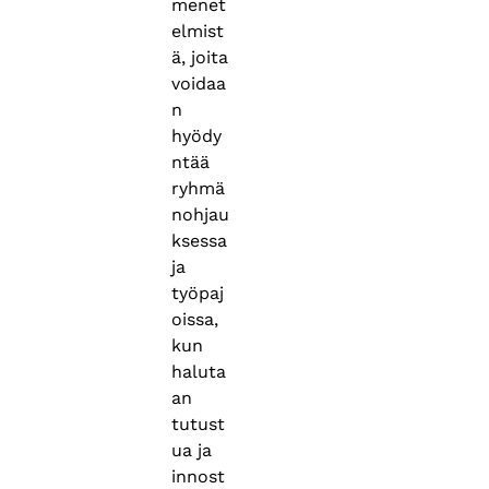
menet
elmist
ä, joita
voidaa
n
hyödy
ntää
ryhmä
nohjau
ksessa
ja
työpaj
oissa,
kun
haluta
an
tutust
ua ja
innost