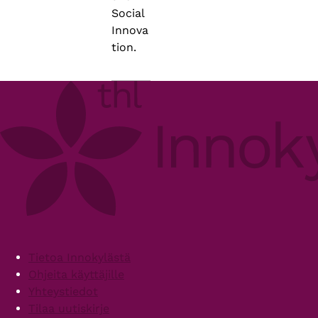
Social
Innova
tion.
Footer
Tietoa Innokylästä
Ohjeita käyttäjille
Yhteystiedot
Tilaa uutiskirje