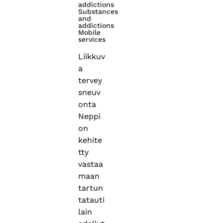
addictions
Substances
and
addictions
Mobile
services
Liikkuv
a
tervey
sneuv
onta
Neppi
on
kehite
tty
vastaa
maan
tartun
tatauti
lain