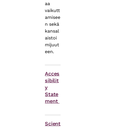
aa
vaikutt
amisee
n sekä
kansal
aistoi
mijuut
een.
Acces
sibilit
y
State
ment
Themes
Scient