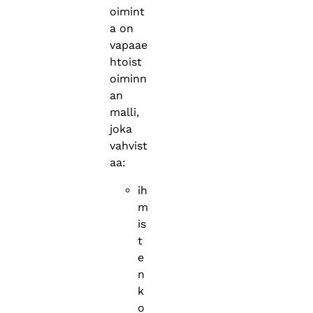
oimint
a on
vapaae
htoist
oiminn
an
malli,
joka
vahvist
aa:
ih
m
is
t
e
n
k
o