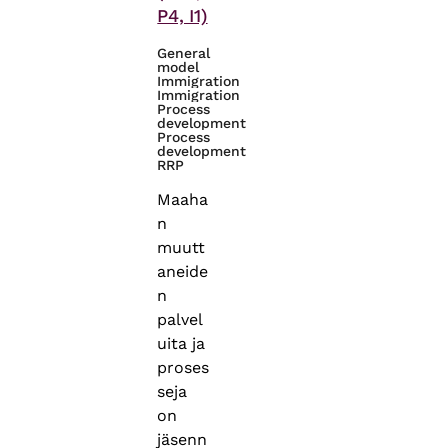
P4, I1)
General
model
Immigration
Immigration
Process
development
Process
development
RRP
Maaha
n
muutt
aneide
n
palvel
uita ja
proses
seja
on
jäsenn