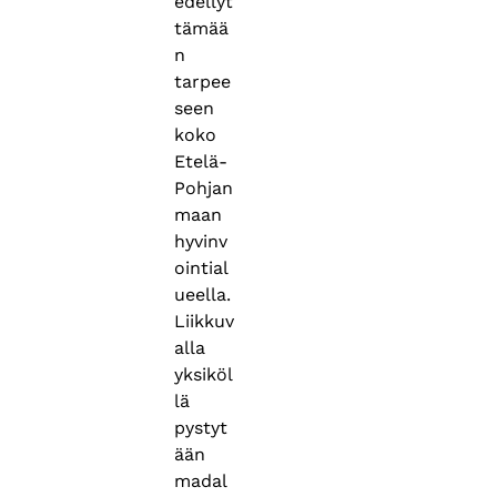
edellyt
tämää
n
tarpee
seen
koko
Etelä-
Pohjan
maan
hyvinv
ointial
ueella.
Liikkuv
alla
yksiköl
lä
pystyt
ään
madal