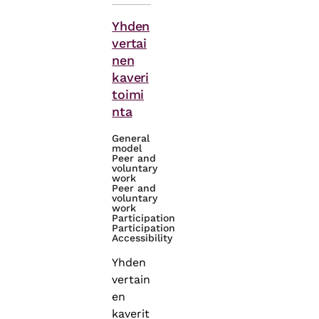
Themes
Yhden
vertai
nen
kaveri
toimi
nta
General
model
Peer and
voluntary
work
Peer and
voluntary
work
Participation
Participation
Accessibility
Yhden
vertain
en
kaverit