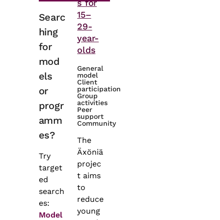
s for
15–
Searc
29-
hing
year-
for
olds
mod
General
els
model
Client
or
participation
Group
activities
progr
Peer
support
amm
Community
es?
The
Äxöniä
Try
projec
target
t aims
ed
to
search
reduce
es:
young
Model