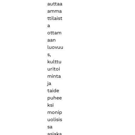
auttaa
amma
ttilaist
a
ottam
aan
luovuu
s,
kulttu
uritoi
minta
ja
taide
puhee
ksi
monip
uolisis
sa
asiaka