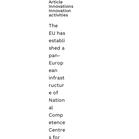
Article
Innovations
Innovation
activities
The
EU has
establi
shed a
pan-
Europ
ean
infrast
ructur
e of
Nation
al
Comp
etence
Centre
s for