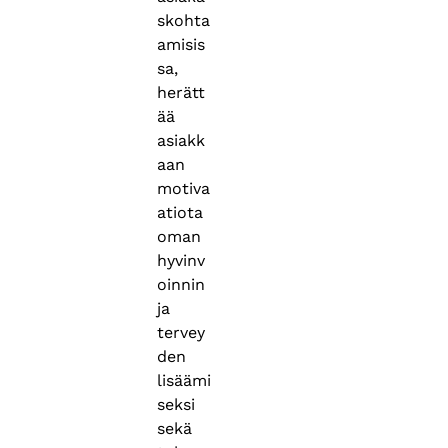
skohta
amisis
sa,
herätt
ää
asiakk
aan
motiva
atiota
oman
hyvinv
oinnin
ja
tervey
den
lisäämi
seksi
sekä