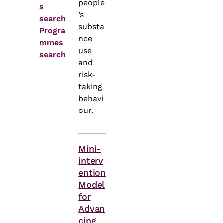
people
s
’s
search
substa
Progra
nce
mmes
use
search
and
risk-
taking
behavi
our.
Themes
Mini-
interv
ention
Model
for
Advan
cing