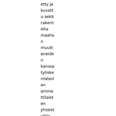
etty ja
kuvatt
u sekä
rakent
eita
maaha
n
muutt
aneide
n
kanssa
työske
ntelevi
en
amma
ttilaist
en
yhteist
yölle