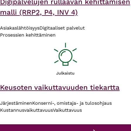
Digipalvelujen rullaavan kehittämisen
malli (RRP2, P4, INV 4)
Asiakaslähtöisyys
Digitaaliset palvelut
Prosessien kehittäminen
Julkaistu
Keusoten vaikuttavuuden tiekartta
Järjestäminen
Konserni-, omistaja- ja tulosohjaus
Kustannusvaikuttavuus
Vaikuttavuus