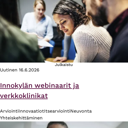
Julkaistu
Uutinen
16.6.2026
Innokylän webinaarit ja
verkkoklinikat
Arviointi
Innovaatiot
Itsearviointi
Neuvonta
Yhteiskehittäminen