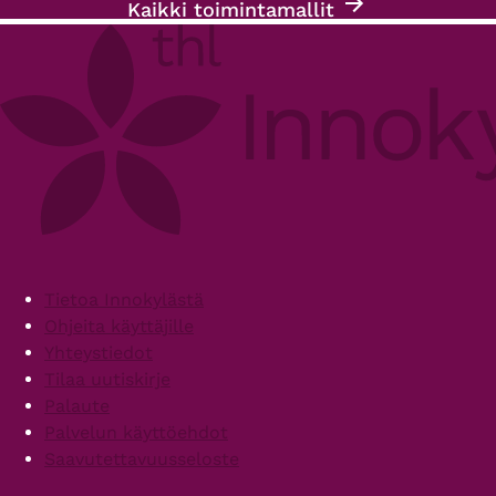
Kaikki toimintamallit
Footer
Tietoa Innokylästä
Ohjeita käyttäjille
Yhteystiedot
Tilaa uutiskirje
Palaute
Palvelun käyttöehdot
Saavutettavuusseloste