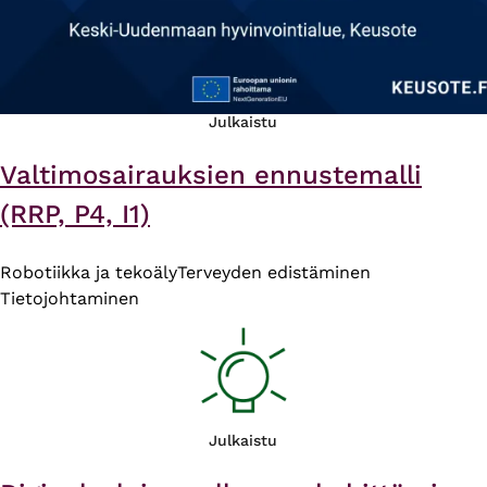
Julkaistu
Valtimosairauksien ennustemalli
(RRP, P4, I1)
Robotiikka ja tekoäly
Terveyden edistäminen
Tietojohtaminen
Julkaistu