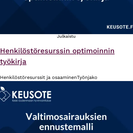
Julkaistu
Henkilöstöresurssin optimoinnin
työkirja
Henkilöstöresurssit ja osaaminen
Työnjako