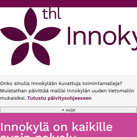
Hyppää pääsisältöön
Onko sinulla Innokylään kuvattuja toimintamalleja?
Muistathan päivittää mallisi Innokylän uuden tietomallin
mukaisiksi.
Tutustu päivitysohjeeseen
× sulje
Innokylä on kaikille