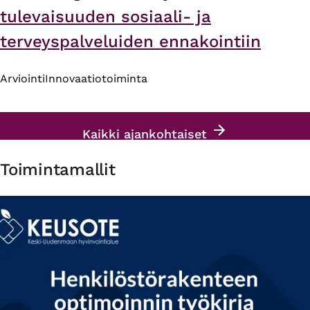
tulevaisuuden sosiaali- ja
terveyspalveluiden ennakointiin
Arviointi
Innovaatiotoiminta
Kaikki ajankohtaiset
Toimintamallit