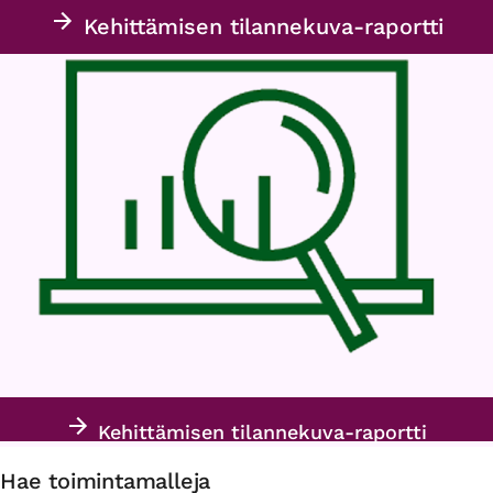
Kehittämisen tilannekuva-raportti
Kehittämisen tilannekuva-raportti
Hae toimintamalleja