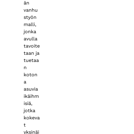
än
vanhu
styön
malli,
jonka
avulla
tavoite
taan ja
tuetaa
n
koton
a
asuvia
ikäihm
isiä,
jotka
kokeva
t
yksinäi