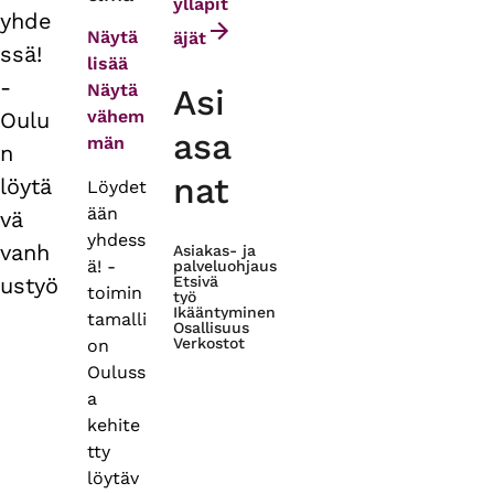
tabs
ylläpit
yhde
Näytä
äjät
ssä!
lisää
-
Näytä
Asi
vähem
Oulu
asa
män
n
nat
löytä
Löydet
ään
vä
yhdess
vanh
Asiakas- ja
ä! -
palveluohjaus
ustyö
Etsivä
toimin
työ
Ikääntyminen
tamalli
Osallisuus
Verkostot
on
Ouluss
a
kehite
tty
löytäv