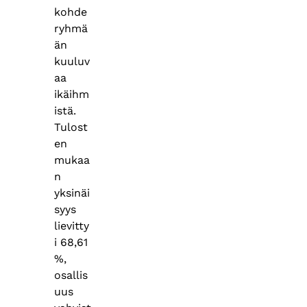
kohde
ryhmä
än
kuuluv
aa
ikäihm
istä.
Tulost
en
mukaa
n
yksinäi
syys
lievitty
i 68,61
%,
osallis
uus