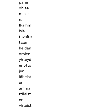
pariin
ohjaa
misee
n.
Ikäihm
isiä
tavoite
taan
heidän
omien
yhteyd
enotto
jen,
läheist
en,
amma
ttilaist
en,
yhteist