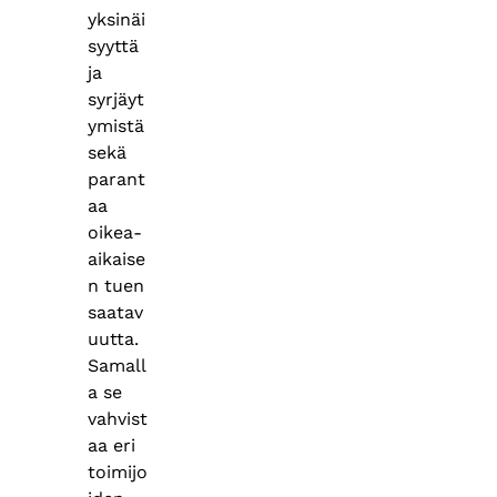
yksinäi
syyttä
ja
syrjäyt
ymistä
sekä
parant
aa
oikea-
aikaise
n tuen
saatav
uutta.
Samall
a se
vahvist
aa eri
toimijo