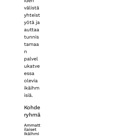
iden
välistä
yhteist
yötä ja
auttaa
tunnis
tamaa
n
palvel
ukatve
essa
olevia
ikäihm
isiä.
Kohde
ryhmä
Ammatt
ilaiset
Ikäihmi