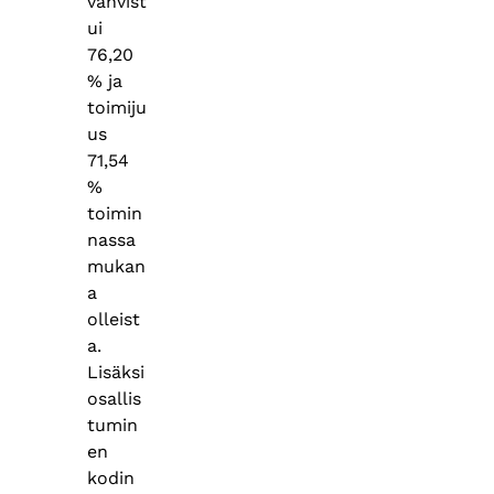
vahvist
ui
76,20
% ja
toimiju
us
71,54
%
toimin
nassa
mukan
a
olleist
a.
Lisäksi
osallis
tumin
en
kodin