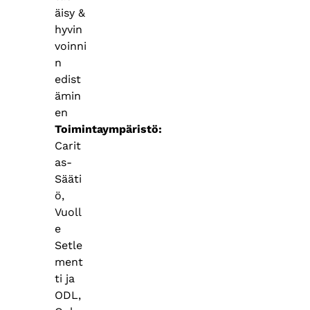
äisy &
hyvin
voinni
n
edist
ämin
en
Toimintaympäristö
Carit
as-
Sääti
ö,
Vuoll
e
Setle
ment
ti ja
ODL,