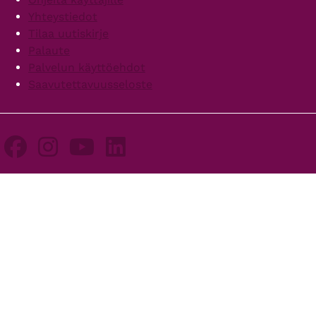
Yhteystiedot
Tilaa uutiskirje
Palaute
Palvelun käyttöehdot
Saavutettavuusseloste