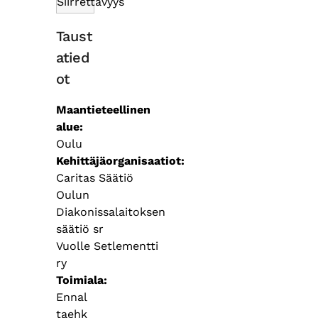
Siirrettävyys
Taust
atied
ot
Maantieteellinen
alue
Oulu
Kehittäjäorganisaatiot
Caritas Säätiö
Oulun
Diakonissalaitoksen
säätiö sr
Vuolle Setlementti
ry
Toimiala
Ennal
taehk