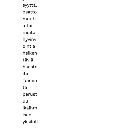
syyttä,
osatto
muutt
a tai
muita
hyvinv
ointia
heiken
täviä
haaste
ita.
Toimin
ta
perust
uu
ikäihm
isen
yksilöll