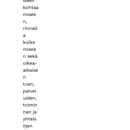
iseen
kohtaa
misee
n,
rinnall
a
kulke
misee
n sekä
oikea-
aikaise
n
tuen,
palvel
uiden,
toimin
nan ja
yhteis
öjen