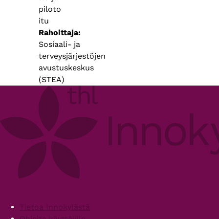
piloto
itu
Rahoittaja
Sosiaali- ja
terveysjärjestöjen
avustuskeskus
(STEA)
Footer
Tietoa Innokylästä
Ohjeita käyttäjille