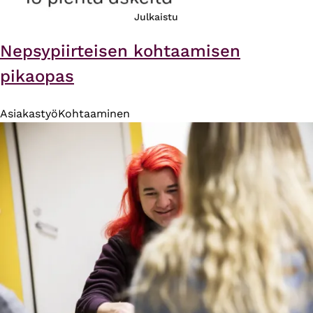
Julkaistu
Nepsypiirteisen kohtaamisen
pikaopas
Asiakastyö
Kohtaaminen