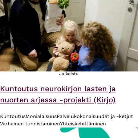
Julkaistu
Kuntoutus neurokirjon lasten ja
nuorten arjessa -projekti (Kirjo)
Kuntoutus
Monialaisuus
Palvelukokonaisuudet ja -ketjut
Varhainen tunnistaminen
Yhteiskehittäminen