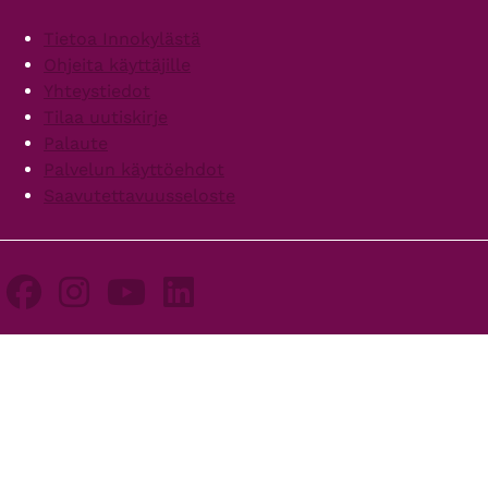
Footer
Tietoa Innokylästä
Ohjeita käyttäjille
Yhteystiedot
Tilaa uutiskirje
Palaute
Palvelun käyttöehdot
Saavutettavuusseloste