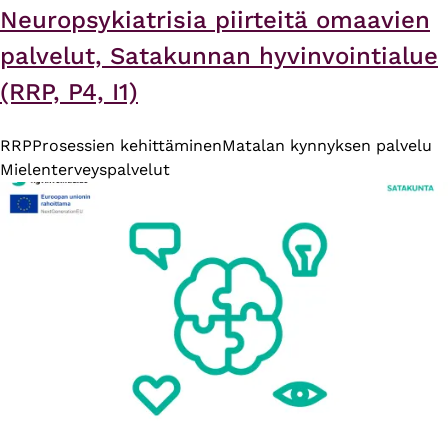
Neuropsykiatrisia piirteitä omaavien
palvelut, Satakunnan hyvinvointialue
(RRP, P4, I1)
RRP
Prosessien kehittäminen
Matalan kynnyksen palvelu
Mielenterveyspalvelut