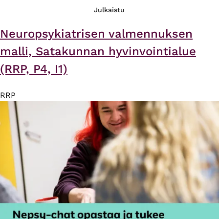
Julkaistu
Neuropsykiatrisen valmennuksen
malli, Satakunnan hyvinvointialue
(RRP, P4, I1)
RRP