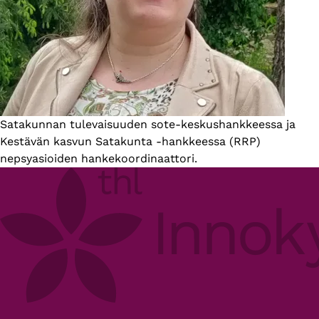
Esittelyteksti
Satakunnan tulevaisuuden sote-keskushankkeessa ja
Kestävän kasvun Satakunta -hankkeessa (RRP)
nepsyasioiden hankekoordinaattori.