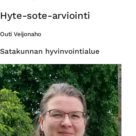
Hyte-sote-arviointi
Outi Veijonaho
Organisaatio
Satakunnan hyvinvointialue