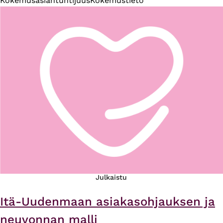
Kokemusasiantuntijuus
Kokemustieto
Julkaistu
Itä-Uudenmaan asiakasohjauksen ja
neuvonnan malli