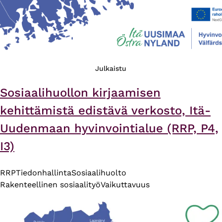
Julkaistu
Sosiaalihuollon kirjaamisen
kehittämistä edistävä verkosto, Itä-
Uudenmaan hyvinvointialue (RRP, P4,
I3)
RRP
Tiedonhallinta
Sosiaalihuolto
Rakenteellinen sosiaalityö
Vaikuttavuus