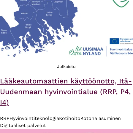
Julkaistu
Lääkeautomaattien käyttöönotto, Itä-
Uudenmaan hyvinvointialue (RRP, P4,
I4)
RRP
Hyvinvointiteknologia
Kotihoito
Kotona asuminen
Digitaaliset palvelut