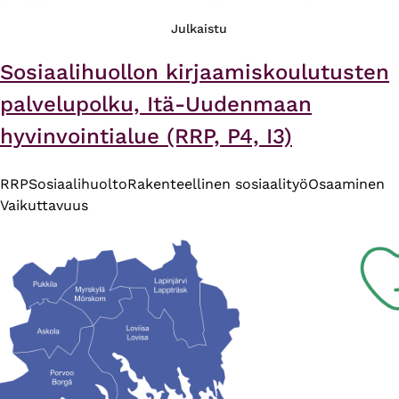
Julkaistu
Sosiaalihuollon kirjaamiskoulutusten
palvelupolku, Itä-Uudenmaan
hyvinvointialue (RRP, P4, I3)
RRP
Sosiaalihuolto
Rakenteellinen sosiaalityö
Osaaminen
Vaikuttavuus