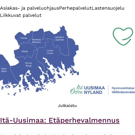
Asiakas- ja palveluohjaus
Perhepalvelut
Lastensuojelu
Liikkuvat palvelut
Julkaistu
Itä-Uusimaa: Etäperhevalmennus