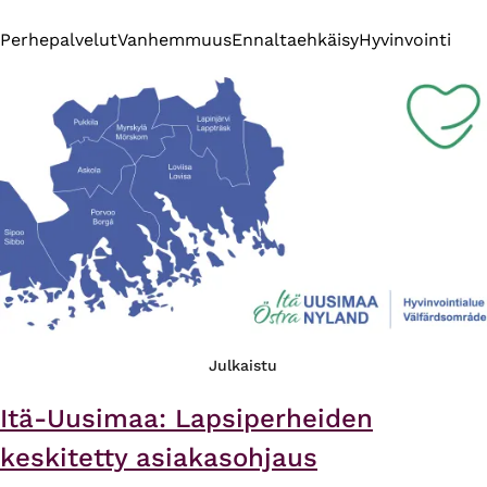
Perhepalvelut
Vanhemmuus
Ennaltaehkäisy
Hyvinvointi
Julkaistu
Itä-Uusimaa: Lapsiperheiden
keskitetty asiakasohjaus