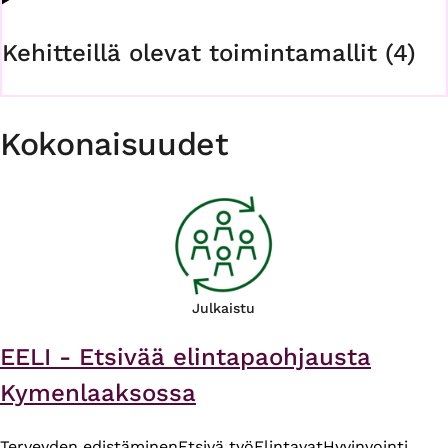
Kehitteillä olevat toimintamallit (4)
Kokonaisuudet
Julkaistu
EELI - Etsivää elintapaohjausta
Kymenlaaksossa
Terveyden edistäminen
Etsivä työ
Elintavat
Hyvinvointi