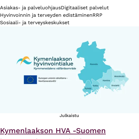
Asiakas- ja palveluohjaus
Digitaaliset palvelut
Hyvinvoinnin ja terveyden edistäminen
RRP
Sosiaali- ja terveyskeskukset
Julkaistu
Kymenlaakson HVA -Suomen