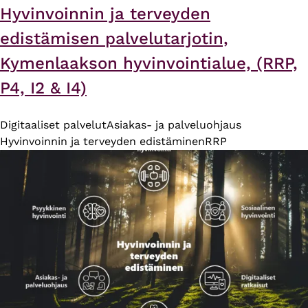
Hyvinvoinnin ja terveyden
edistämisen palvelutarjotin,
Kymenlaakson hyvinvointialue, (RRP,
P4, I2 & I4)
Digitaaliset palvelut
Asiakas- ja palveluohjaus
Hyvinvoinnin ja terveyden edistäminen
RRP