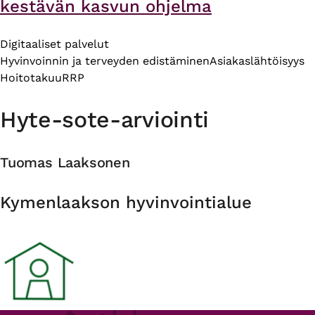
kestävän kasvun ohjelma
Digitaaliset palvelut
Hyvinvoinnin ja terveyden edistäminen
Asiakaslähtöisyys
Hoitotakuu
RRP
Hyte-sote-arviointi
Tuomas Laaksonen
Organisaatio
Kymenlaakson hyvinvointialue