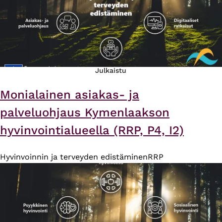
Julkaistu
Monialainen asiakas- ja
palveluohjaus Kymenlaakson
hyvinvointialueella (RRP, P4, I2)
Hyvinvoinnin ja terveyden edistäminen
RRP