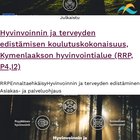
Julkaistu
Hyvinvoinnin ja terveyden
edistämisen koulutuskokonaisuus,
Kymenlaakson hyvinvointialue (RRP,
P4,I2)
RRP
Ennaltaehkäisy
Hyvinvoinnin ja terveyden edistäminen
Asiakas- ja palveluohjaus