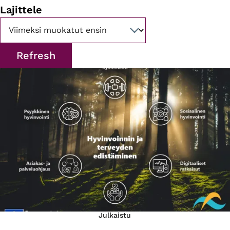
Lajittele
Julkaistu