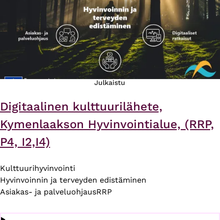
Julkaistu
Digitaalinen kulttuurilähete,
Kymenlaakson Hyvinvointialue, (RRP,
P4, I2,I4)
Kulttuurihyvinvointi
Hyvinvoinnin ja terveyden edistäminen
Asiakas- ja palveluohjaus
RRP