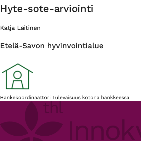
Hyte-sote-arviointi
Katja Laitinen
Organisaatio
Etelä-Savon hyvinvointialue
Esittelyteksti
Hankekoordinaattori Tulevaisuus kotona hankkeessa