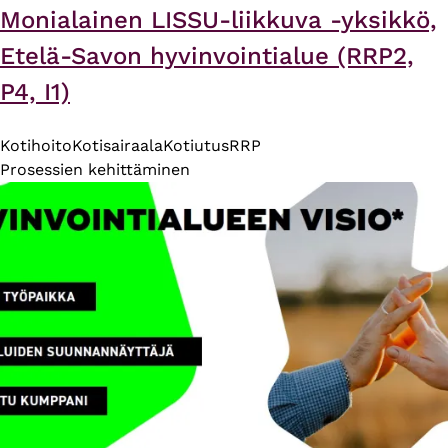
Monialainen LISSU-liikkuva -yksikkö,
Etelä-Savon hyvinvointialue (RRP2,
P4, I1)
Kotihoito
Kotisairaala
Kotiutus
RRP
Prosessien kehittäminen