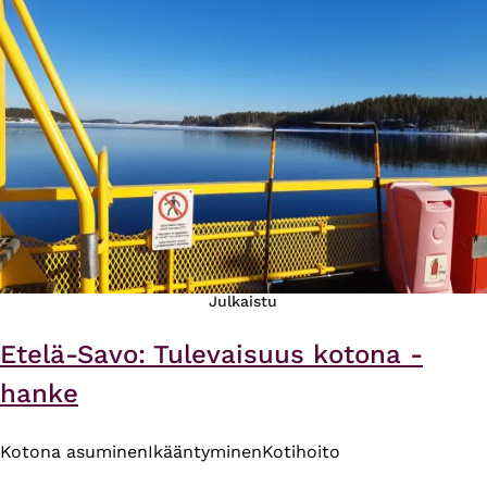
Julkaistu
Etelä-Savo: Tulevaisuus kotona -
hanke
Kotona asuminen
Ikääntyminen
Kotihoito