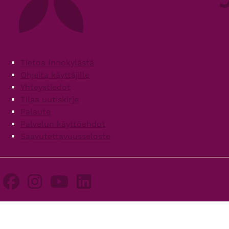
Footer
Tietoa Innokylästä
Ohjeita käyttäjille
Yhteystiedot
Tilaa uutiskirje
Palaute
Palvelun käyttöehdot
Saavutettavuusseloste