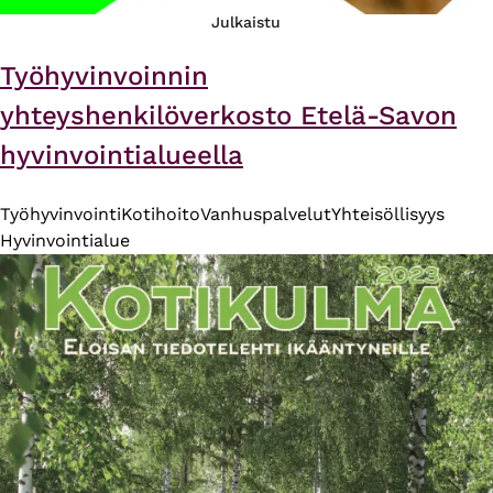
Julkaistu
Työhyvinvoinnin
yhteyshenkilöverkosto Etelä-Savon
hyvinvointialueella
Työhyvinvointi
Kotihoito
Vanhuspalvelut
Yhteisöllisyys
Hyvinvointialue