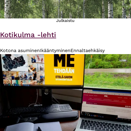
Julkaistu
Kotikulma -lehti
Kotona asuminen
Ikääntyminen
Ennaltaehkäisy