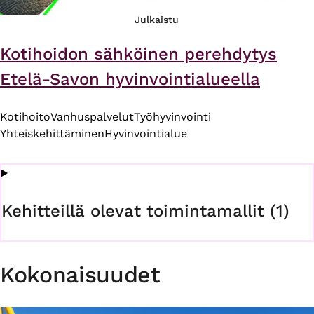
Julkaistu
Kotihoidon sähköinen perehdytys
Etelä-Savon hyvinvointialueella
Kotihoito
Vanhuspalvelut
Työhyvinvointi
Yhteiskehittäminen
Hyvinvointialue
Kehitteillä olevat toimintamallit (1)
Kokonaisuudet