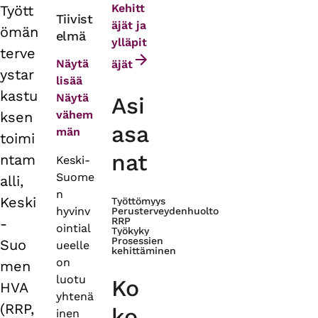
Kehitt
Tyött
Primary
Tiivist
äjät ja
ömän
elmä
tabs
ylläpit
terve
Näytä
äjät
ystar
lisää
kastu
Näytä
Asi
vähem
ksen
asa
män
toimi
nat
ntam
Keski-
Suome
alli,
n
Keski
Työttömyys
hyvinv
Perusterveydenhuolto
-
RRP
ointial
Työkyky
Prosessien
Suo
ueelle
kehittäminen
on
men
luotu
Ko
HVA
yhtenä
(RRP,
ko
inen