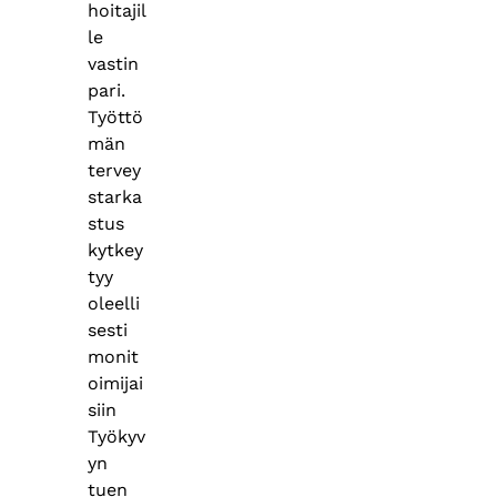
hoitajil
le
vastin
pari.
Työttö
män
tervey
starka
stus
kytkey
tyy
oleelli
sesti
monit
oimijai
siin
Työkyv
yn
tuen