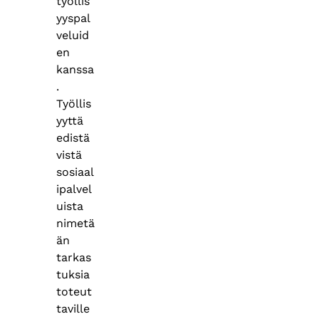
työllis
yyspal
veluid
en
kanssa
.
Työllis
yyttä
edistä
vistä
sosiaal
ipalvel
uista
nimetä
än
tarkas
tuksia
toteut
taville