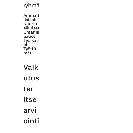
ryhmä
Ammatt
ilaiset
Nuoret
aikuiset
Organis
aatiot
Työikäis
et
Työttö
mät
Vaik
utus
ten
itse
arvi
ointi