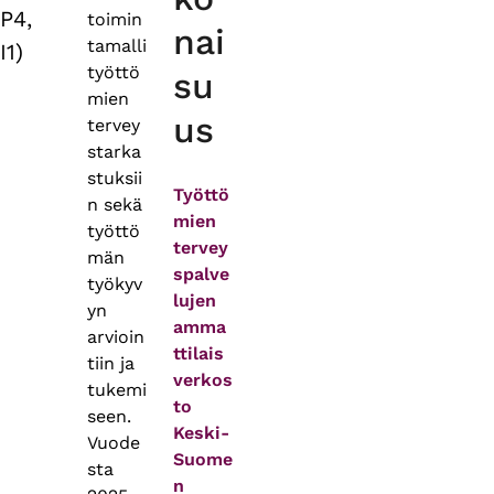
P4,
toimin
nai
tamalli
I1)
työttö
su
mien
us
tervey
starka
stuksii
Työttö
n sekä
mien
työttö
tervey
män
spalve
työkyv
lujen
yn
amma
arvioin
ttilais
tiin ja
verkos
tukemi
to
seen.
Keski-
Vuode
Suome
sta
n