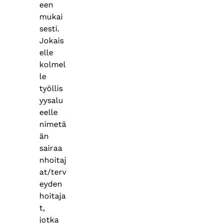
een
mukai
sesti.
Jokais
elle
kolmel
le
työllis
yysalu
eelle
nimetä
än
sairaa
nhoitaj
at/terv
eyden
hoitaja
t,
jotka