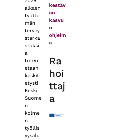
2025
kestäv
alkaen
än
työttö
kasvu
män
n
tervey
ohjelm
starka
a
stuksi
a
Ra
toteut
etaan
hoi
keskit
etysti
ttaj
Keski-
a
Suome
n
kolme
n
työllis
yysalu