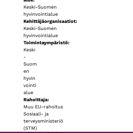
Keski-Suomen
hyvinvointialue
Kehittäjäorganisaatiot
Keski-Suomen
hyvinvointialue
Toimintaympäristö
Keski
-
Suom
en
hyvin
vointi
alue
Rahoittaja
Muu EU-rahoitus
Sosiaali- ja
terveysministeriö
(STM)