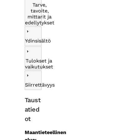
Tarve,
tavoite,
mittarit ja
edellytykset
Ydinsisältö
Tulokset ja
vaikutukset
Siirrettävyys
Taust
atied
ot
Maantieteellinen
alue