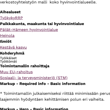
verkostoyhteistyön malli koko hyvinvointialueelle.
Aihealueet
Työkyky
RRP
Paikkakunta, maakunta tai hyvinvointialue
Päijät-Hämeen hyvinvointialue
Heinola
Ilmiöt
Kestävä kasvu
Kohderyhmä
Työikäiset
Työttömät
Toimintamallin rahoittaja
Muu EU-rahoitus
Sosiaali- ja terveysministeriö (STM)
Markup - Required info - Basic information
* Toimintamallin julkaisemiseksi riittää minimissään per
laajemmin hyödyntäen kehittämisen polun eri vaiheita.
Markup - Hero - Basic information