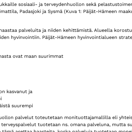
sukkaille sosiaali- ja terveydenhuollon sekä pelastustoim
, Orimattila, Padasjoki ja Sysmä (Kuva 1: Päijät-Hämeen maa
astaa palveluita ja niiden kehittämistä. Alueella korost
öiden hyvinvointiin. Päijät-Hämeen hyvinvointialueen strate
imasta ovat maan suurimmat
on kasvanut ja
i
äistä suurempi
uollon palvelut toteutetaan monituottajamallilla eli yhtei
n terveyspalvelut tuotetaan ns. omana palveluna, mutta su
 tämä asettaa haasteita, koska palveluja tuotetaan monell