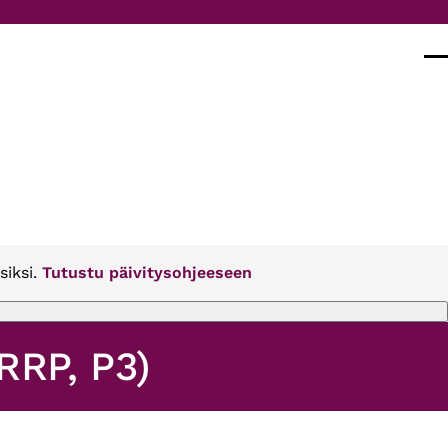
Val
siksi.
Tutustu päivitysohjeeseen
RRP, P3)