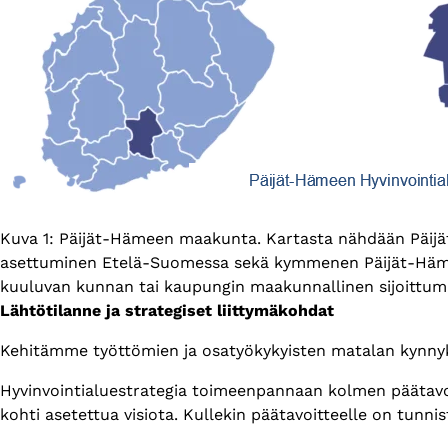
Kuvateksti
Kuva 1: Päijät-Hämeen maakunta. Kartasta nähdään Pä
asettuminen Etelä-Suomessa sekä kymmenen Päijät-Häme
kuuluvan kunnan tai kaupungin maakunnallinen sijoittum
Lähtötilanne ja strategiset liittymäkohdat
Kehitämme työttömien ja osatyökykyisten matalan kynnyks
Hyvinvointialuestrategia toimeenpannaan kolmen päätavoit
kohti asetettua visiota. Kullekin päätavoitteelle on tunnis