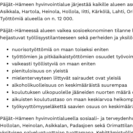
Päijät-Hämeen hyvinvointialue järjestää kaikille alueen a
Asikkala, Hartola, Heinola, Hollola, Iitti, Kärkölä, Lahti
Työttömiä alueella on n. 12 000.
Päijät-Hämeessä alueen vaikea sosioekonominen tilanne ha
heijastuvat työllisyystilanteeseen sekä perheiden ja yksil
nuorisotyöttömiä on maan toiseksi eniten
työttömien ja pitkäaikaistyöttömien osuudet työvo
vaikeasti työllistyviä on maan eniten
pienituloisuus on yleistä
mielenterveyteen liittyvät sairaudet ovat yleisiä
alkoholikuolleisuus on keskimääräistä suurempaa
koulutuksen ulkopuolelle jääneiden nuorten määrä 
aikuisten koulutustaso on maan keskiarvoa heikomp
työkyvyttömyyseläkettä saavien osuus on keskimäär
Päijät-Hämeen hyvinvointialueella sosiaali- ja terveydenh
Hollolan, Heinolan, Asikkalan, Padasjoen sekä Orimattila
yksityisen palveluntuottajan tuottamana. Kehittämistyölle