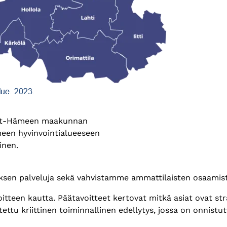
ijät-Hämeen maakunnan
en hyvinvointialueeseen
inen.
en palveluja sekä vahvistamme ammattilaisten osaamista 
teen kautta. Päätavoitteet kertovat mitkä asiat ovat str
tettu kriittinen toiminnallinen edellytys, jossa on onnistu