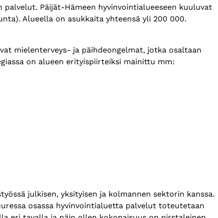
en palvelut. Päijät-Hämeen hyvinvointialueeseen kuuluvat
kunta). Alueella on asukkaita yhteensä yli 200 000.
uvat mielenterveys- ja päihdeongelmat, jotka osaltaan
giassa on alueen erityispiirteiksi mainittu mm:
styössä julkisen, yksityisen ja kolmannen sektorin kanssa.
uressa osassa hyvinvointialuetta palvelut toteutetaan
a eri tavalla ja näin ollen kokonaisuus on pirstaleinen.