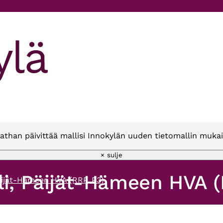
athan päivittää mallisi Innokylän uuden tietomallin mukai
× sulje
li, Päijät-Hämeen HVA (
Päijät-Hämeen HVA (RRP, P3)