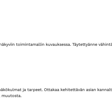
t näkyviin toimintamallin kuvauksessa. Täytettyänne vähin
 näkökulmat ja tarpeet. Ottakaa kehitettävän asian kannal
aa muutosta.