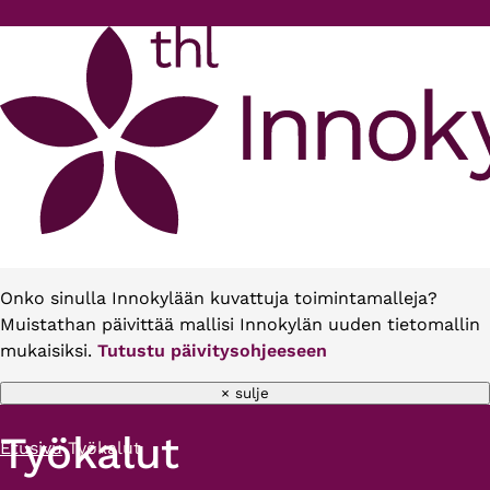
Hyppää pääsisältöön
Onko sinulla Innokylään kuvattuja toimintamalleja?
Muistathan päivittää mallisi Innokylän uuden tietomallin
mukaisiksi.
Tutustu päivitysohjeeseen
× sulje
Työkalut
Etusivu
Työkalut
Murupolku