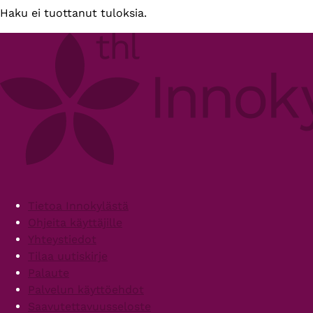
Haku ei tuottanut tuloksia.
Footer
Tietoa Innokylästä
Ohjeita käyttäjille
Yhteystiedot
Tilaa uutiskirje
Palaute
Palvelun käyttöehdot
Saavutettavuusseloste