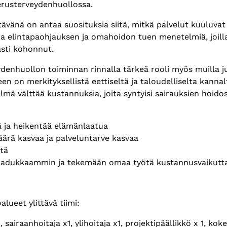
erusterveydenhuollossa.
vänä on antaa suosituksia siitä, mitkä palvelut kuuluvat
avia elintapaohjauksen ja omahoidon tuen menetelmiä, joil
västi kohonnut.
nhuollon toiminnan rinnalla tärkeä rooli myös muilla julki
en on merkityksellistä eettiseltä ja taloudelliselta kanna
ä välttää kustannuksia, joita syntyisi sairauksien hoido
kiä ja heikentää elämänlaatua
määrä kasvaa ja palveluntarve kasvaa
stä
aadukkaammin ja tekemään omaa työtä kustannusvaikuttav
ueet ylittävä tiimi:
 sairaanhoitaja x1, ylihoitaja x1, projektipäällikkö x 1, kok