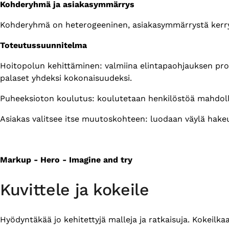
Kohderyhmä ja asiakasymmärrys
Kohderyhmä on heterogeeninen, asiakasymmärrystä kerryt
Toteutussuunnitelma
Hoitopolun kehittäminen: valmiina elintapaohjauksen pros
palaset yhdeksi kokonaisuudeksi.
Puheeksioton koulutus: koulutetaan henkilöstöä mahdoll
Asiakas valitsee itse muutoskohteen: luodaan väylä hake
Markup - Hero - Imagine and try
Kuvittele ja kokeile
Hyödyntäkää jo kehitettyjä malleja ja ratkaisuja. Kokeilka