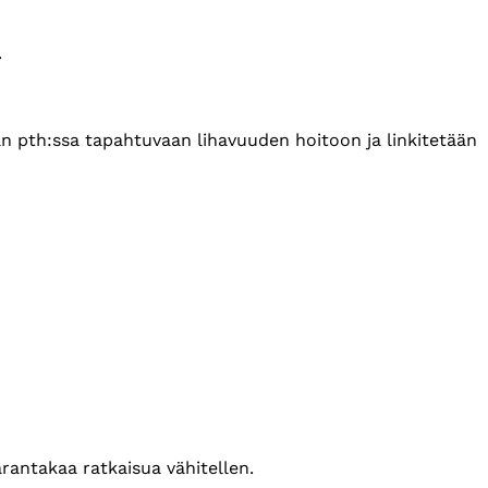
.
än pth:ssa tapahtuvaan lihavuuden hoitoon ja linkitetään
arantakaa ratkaisua vähitellen.