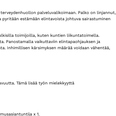
 terveydenhuollon palveluvalikoimaan. Palko on linjannut,
la pyritään estämään elintavoista johtuva sairastuminen
silla toimijoilla, kuten kuntien liikuntatoimella.
lta. Panostamalla vaikuttaviin elintapaohjauksen ja
sta. Inhimillisen kärsimyksen määrää voidaan vähentää,
uutta. Tämä lisää työn mielekkyyttä
emusasiantuntija x 1.