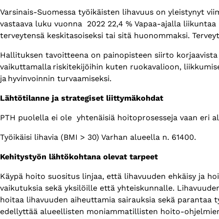
Varsinais-Suomessa työikäisten lihavuus on yleistynyt viim
vastaava luku vuonna 2022 22,4 % Vapaa-ajalla liikuntaa 
terveytensä keskitasoiseksi tai sitä huonommaksi. Terve
Hallituksen tavoitteena on painopisteen siirto korjaavist
vaikuttamalla riskitekijöihin kuten ruokavalioon, liikkumi
ja hyvinvoinnin turvaamiseksi.​
Lähtötilanne ja strategiset liittymäkohdat
PTH puolella ei ole yhtenäisiä hoitoprosesseja vaan eri al
Työikäisi lihavia (BMI > 30) Varhan alueella n. 61400.
Kehitystyön lähtökohtana olevat tarpeet
Käypä hoito suositus linjaa, että lihavuuden ehkäisy ja hoit
vaikutuksia sekä yksilöille että yhteiskunnalle. Lihavuud
hoitaa lihavuuden aiheuttamia sairauksia sekä parantaa t
edellyttää alueellisten moniammatillisten hoito-ohjelmie