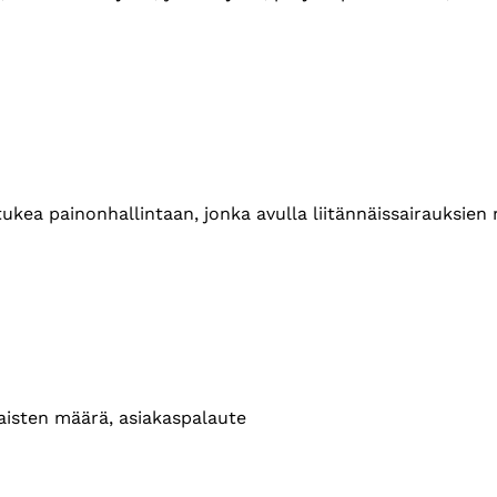
 tukea painonhallintaan, jonka avulla liitännäissairauksie
isten määrä, asiakaspalaute