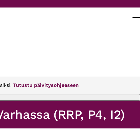
Val
siksi.
Tutustu päivitysohjeeseen
arhassa (RRP, P4, I2)