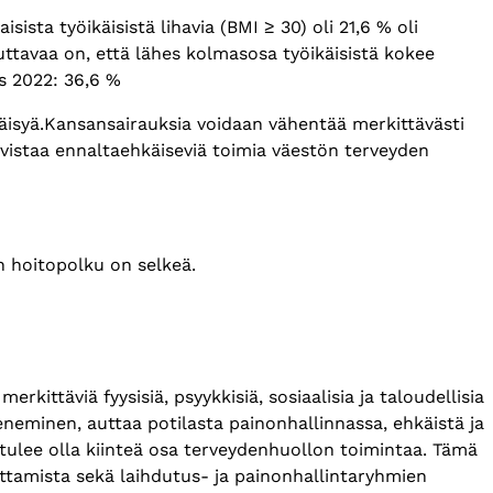
sta työikäisistä lihavia (BMI ≥ 30) oli 21,6 % oli
ttavaa on, että lähes kolmasosa työikäisistä kokee
us 2022: 36,6 %
käisyä.​Kansansairauksia voidaan vähentää merkittävästi
ahvistaa ennaltaehkäiseviä toimia väestön terveyden
an hoitopolku on selkeä.
kittäviä fyysisiä, psyykkisiä, sosiaalisia ja taloudellisia
eneminen, auttaa potilasta painonhallinnassa, ehkäistä ja
tulee olla kiinteä osa terveydenhuollon toimintaa. Tämä
ttamista sekä laihdutus- ja painonhallintaryhmien