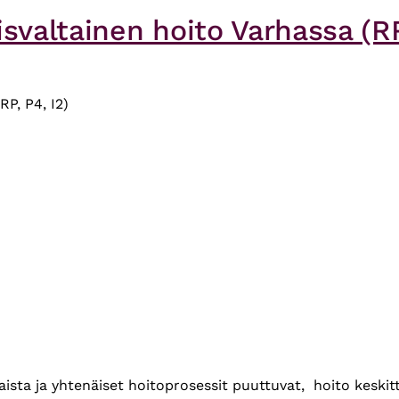
svaltainen hoito Varhassa (RR
P, P4, I2)
naista ja yhtenäiset hoitoprosessit puuttuvat, hoito kesk