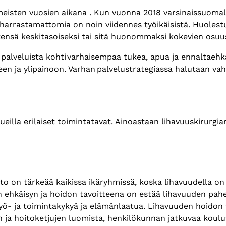
eisten vuosien aikana . Kun vuonna 2018 varsinaissuomalaisi
harrastamattomia on noin viidennes työikäisistä. Huolestu
ytensä keskitasoiseksi tai sitä huonommaksi kokevien osu
a palveluista kohti varhaisempaa tukea, apua ja ennaltaeh
seen ja ylipainoon.​ Varhan palvelustrategiassa halutaan v
ueilla erilaiset toimintatavat. Ainoastaan lihavuuskirurgi
o on tärkeää kaikissa ikäryhmissä, koska lihavuudella on mer
en ehkäisyn ja hoidon tavoitteena on estää lihavuuden pah
yö- ja toimintakykyä ja elämänlaatua. Lihavuuden hoidon 
n ja hoitoketjujen luomista, henkilökunnan jatkuvaa koulu