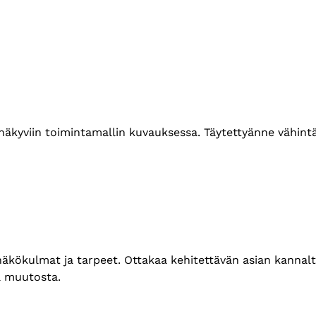
t näkyviin toimintamallin kuvauksessa. Täytettyänne vähin
 näkökulmat ja tarpeet. Ottakaa kehitettävän asian kannal
aa muutosta.