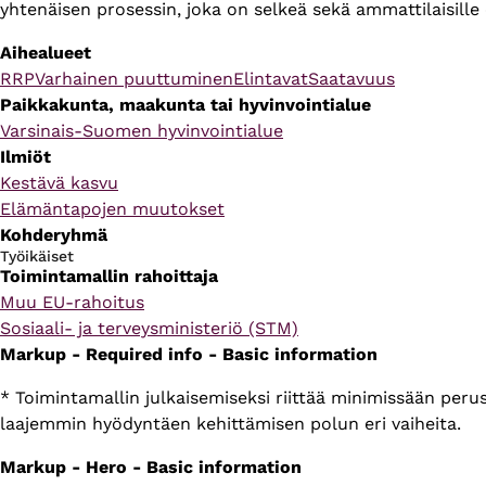
yhtenäisen prosessin, joka on selkeä sekä ammattilaisille e
Aihealueet
RRP
Varhainen puuttuminen
Elintavat
Saatavuus
Paikkakunta, maakunta tai hyvinvointialue
Varsinais-Suomen hyvinvointialue
Ilmiöt
Kestävä kasvu
Elämäntapojen muutokset
Kohderyhmä
Työikäiset
Toimintamallin rahoittaja
Muu EU-rahoitus
Sosiaali- ja terveysministeriö (STM)
Markup - Required info - Basic information
* Toimintamallin julkaisemiseksi riittää minimissään per
laajemmin hyödyntäen kehittämisen polun eri vaiheita.
Markup - Hero - Basic information