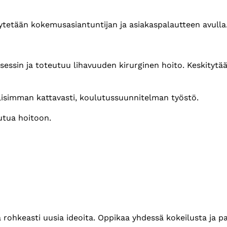
etään kokemusasiantuntijan ja asiakaspalautteen avulla
essin ja toteutuu lihavuuden kirurginen hoito. Keskitytä
isimman kattavasti, koulutussuunnitelman työstö.
utua hoitoon.
a rohkeasti uusia ideoita. Oppikaa yhdessä kokeilusta ja p