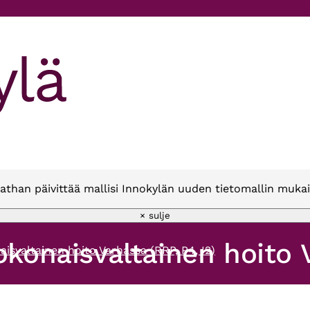
athan päivittää mallisi Innokylän uuden tietomallin mukai
× sulje
okonaisvaltainen hoito V
aisvaltainen hoito Varhassa (RRP, P4, I2)