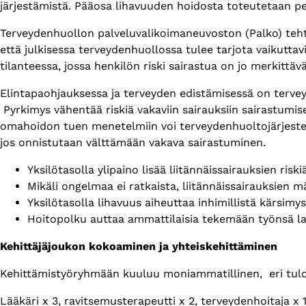
järjestämistä. Pääosa lihavuuden hoidosta toteutetaan p
Terveydenhuollon palveluvalikoimaneuvoston (Palko) tehtä
että julkisessa terveydenhuollossa tulee tarjota vaikutt
tilanteessa, jossa henkilön riski sairastua on jo merkittä
Elintapaohjauksessa ja terveyden edistämisessä on terveyde
Pyrkimys vähentää riskiä vakaviin sairauksiin sairastumise
omahoidon tuen menetelmiin voi terveydenhuoltojärjestelm
jos onnistutaan välttämään vakava sairastuminen.
Yksilötasolla ylipaino lisää liitännäissairauksien ris
Mikäli ongelmaa ei ratkaista, liitännäissairauksien 
Yksilötasolla lihavuus aiheuttaa inhimillistä kärsimy
Hoitopolku auttaa ammattilaisia tekemään työnsä l
Kehittäjäjoukon kokoaminen ja yhteiskehittäminen
Kehittämistyöryhmään kuuluu moniammatillinen, eri tuloal
Lääkäri x 3, ravitsemusterapeutti x 2, terveydenhoitaja x 1,