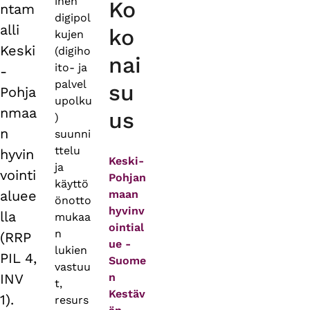
inen
Ko
ntam
digipol
alli
ko
kujen
Keski
(digiho
nai
ito- ja
-
palvel
su
Pohja
upolku
nmaa
us
)
n
suunni
ttelu
hyvin
Keski-
ja
vointi
Pohjan
käyttö
aluee
maan
önotto
hyvinv
lla
mukaa
ointial
n
(RRP
ue -
lukien
PIL 4,
Suome
vastuu
INV
n
t,
Kestäv
1).
resurs