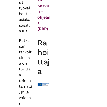
än
sit,
Kasvu
työvai
n -
heet ja
ohjelm
asiaka
a
sosalli
(RRP)
suus.
Ratkai
Ra
sun
hoi
tarkoit
uksen
ttaj
a on
tuotta
a
a
toimin
tamalli
, jolla
voidaa
n