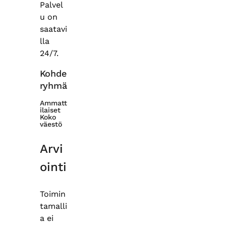
Palvel
u on
saatavi
lla
24/7.
Kohde
ryhmä
Ammatt
ilaiset
Koko
väestö
Arvi
ointi
Toimin
tamalli
a ei