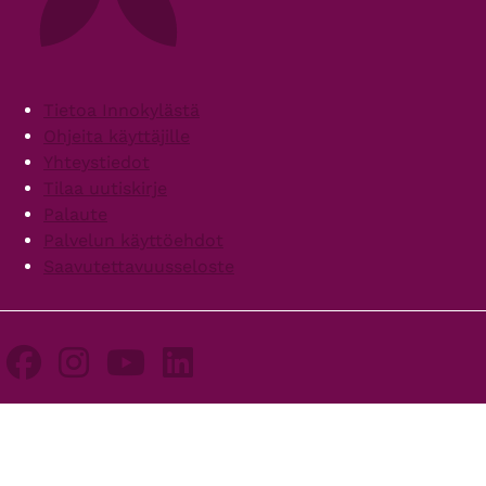
Footer
Tietoa Innokylästä
Ohjeita käyttäjille
Yhteystiedot
Tilaa uutiskirje
Palaute
Palvelun käyttöehdot
Saavutettavuusseloste