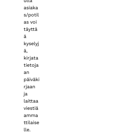
ulla
asiaka
s/potil
as voi
täyttä
ä
kyselyj
ä,
kirjata
tietoja
an
päiväki
rjaan
ja
laittaa
viestiä
amma
ttilaise
lle.