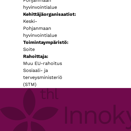
Pohjanmaan
hyvinvointialue
Kehittäjäorganisaatiot
Keski-
Pohjanmaan
hyvinvointialue
Toimintaympäristö
Soite
Rahoittaja
Muu EU-rahoitus
Sosiaali- ja
terveysministeriö
(STM)