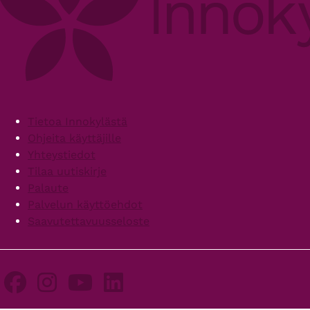
Footer
Tietoa Innokylästä
Ohjeita käyttäjille
Yhteystiedot
Tilaa uutiskirje
Palaute
Palvelun käyttöehdot
Saavutettavuusseloste