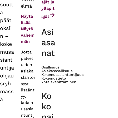
äjät ja
suutt
elmä
tabs
ylläpit
a
Näytä
äjät
päät
lisää
öksii
Näytä
Asi
vähem
n –
asa
män
koke
nat
musa
Jotta
palvel
siant
uiden
untija
Osallisuus
asiaka
Asiakasosallisuus
ohjau
Kokemusasiantuntijuus
slähtöi
Kokemustieto
Yhteiskehittäminen
sryh
syys
lisäänt
mäss
Ko
yy,
ä
kokem
ko
usasia
nai
ntuntij