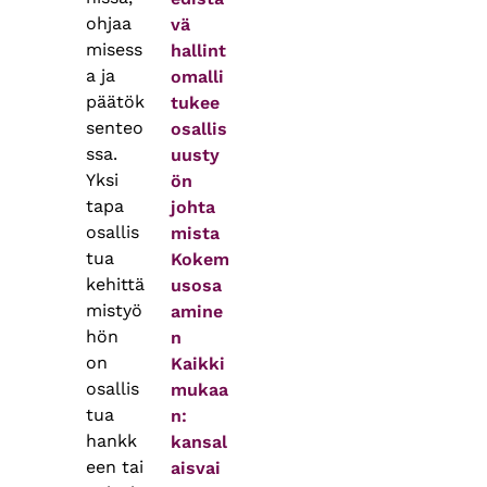
ohjaa
vä
misess
hallint
a ja
omalli
päätök
tukee
senteo
osallis
ssa.
uusty
Yksi
ön
tapa
johta
osallis
mista
tua
Kokem
kehittä
usosa
mistyö
amine
hön
n
on
Kaikki
osallis
mukaa
tua
n:
hankk
kansal
een tai
aisvai