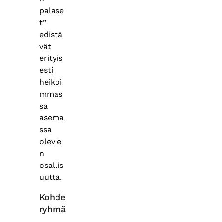
palase
t”
edistä
vät
erityis
esti
heikoi
mmas
sa
asema
ssa
olevie
n
osallis
uutta.
Kohde
ryhmä