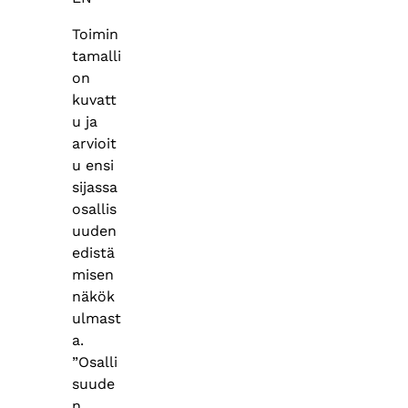
Toimin
tamalli
on
kuvatt
u ja
arvioit
u ensi
sijassa
osallis
uuden
edistä
misen
näkök
ulmast
a.
”Osalli
suude
n