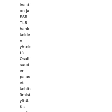
inaati
on ja
ESR
TL5 -
hank
keide
n
yhteis
tä
Osalli
suud
en
palas
et -
kehitt
ämist
yötä.
Ks.