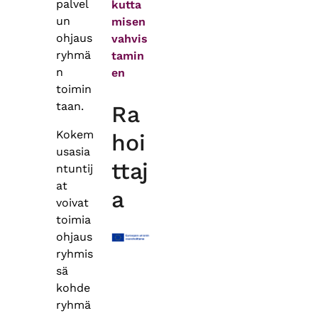
palvel
kutta
un
misen
ohjaus
vahvis
ryhmä
tamin
n
en
toimin
taan.
Ra
Kokem
hoi
usasia
ttaj
ntuntij
at
a
voivat
toimia
ohjaus
ryhmis
sä
kohde
ryhmä