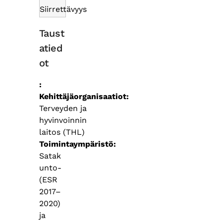
Siirrettävyys
Taust
atied
ot
Kehittäjäorganisaatiot
Terveyden ja
hyvinvoinnin
laitos (THL)
Toimintaympäristö
Satak
unto-
(ESR
2017–
2020)
ja