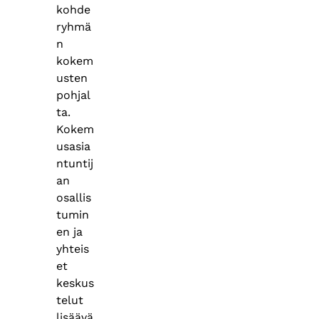
kohde
ryhmä
n
kokem
usten
pohjal
ta.
Kokem
usasia
ntuntij
an
osallis
tumin
en ja
yhteis
et
keskus
telut
lisäävä