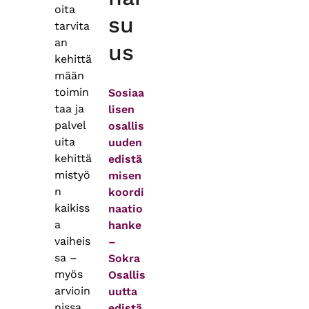
oita
su
tarvita
an
us
kehittä
mään
toimin
Sosiaa
taa ja
lisen
palvel
osallis
uita
uuden
kehittä
edistä
mistyö
misen
n
koordi
kaikiss
naatio
a
hanke
vaiheis
–
sa –
Sokra
myös
Osallis
arvioin
uutta
nissa,
edistä