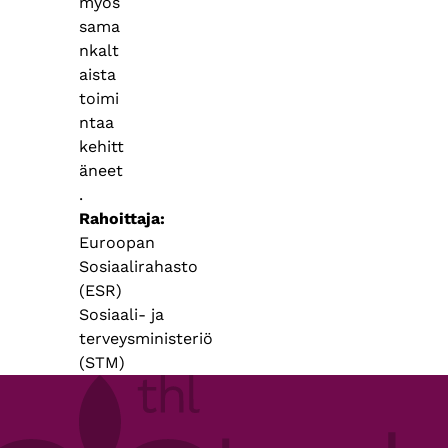
myös
sama
nkalt
aista
toimi
ntaa
kehitt
äneet
.
Rahoittaja
Euroopan
Sosiaalirahasto
(ESR)
Sosiaali- ja
terveysministeriö
(STM)