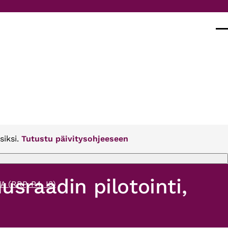
Val
siksi.
Tutustu päivitysohjeeseen
usraadin pilotointi,
A (RRP, P4, I3)