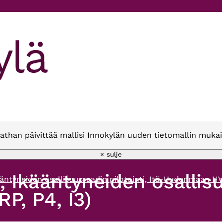
athan päivittää mallisi Innokylän uuden tietomallin mukai
× sulje
, Ikääntyneiden osallisu
ääntyneiden osallisuusraadin pilotointi, Itä-Uudenmaan HV
P, P4, I3)