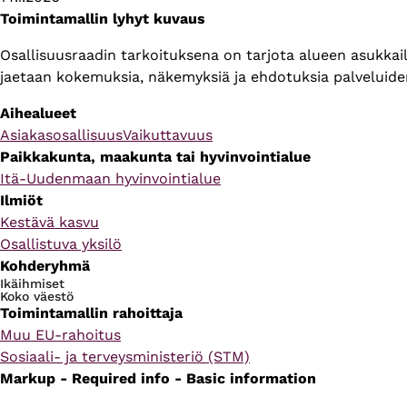
Toimintamallin lyhyt kuvaus
Osallisuusraadin tarkoituksena on tarjota alueen asukkail
jaetaan kokemuksia, näkemyksiä ja ehdotuksia palveluide
Aihealueet
Asiakasosallisuus
Vaikuttavuus
Paikkakunta, maakunta tai hyvinvointialue
Itä-Uudenmaan hyvinvointialue
Ilmiöt
Kestävä kasvu
Osallistuva yksilö
Kohderyhmä
Ikäihmiset
Koko väestö
Toimintamallin rahoittaja
Muu EU-rahoitus
Sosiaali- ja terveysministeriö (STM)
Markup - Required info - Basic information