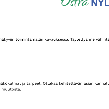
t näkyviin toimintamallin kuvauksessa. Täytettyänne vähin
 näkökulmat ja tarpeet. Ottakaa kehitettävän asian kannal
aa muutosta.