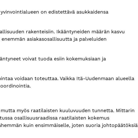
Hyvinvointialueen on edistettävä asukkaidensa
sallisuuden rakenteisiin. Ikääntyneiden määrän kasvu
hä enemmän asiakasosallisuutta ja palveluiden
kääntyneet voivat tuoda esiin kokemuksiaan ja
oimintaa voidaan toteuttaa. Vaikka Itä-Uudenmaan alueella
koordinointia.
, mutta myös raatilaisten kuuluvuuden tunnetta. Mittarin
ussa osallisuusraadissa raatilaisten kokemus
li vähemmän kuin ensimmäiselle, joten suoria johtopäätöksiä