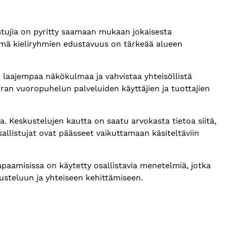
tujia on pyritty saamaan mukaan jokaisesta
ämä kieliryhmien edustavuus on tärkeää alueen
 laajempaa näkökulmaa ja vahvistaa yhteisöllistä
ran vuoropuhelun palveluiden käyttäjien ja tuottajien
. Keskustelujen kautta on saatu arvokasta tietoa siitä,
sallistujat ovat päässeet vaikuttamaan käsiteltäviin
paamisissa on käytetty osallistavia menetelmiä, jotka
steluun ja yhteiseen kehittämiseen.