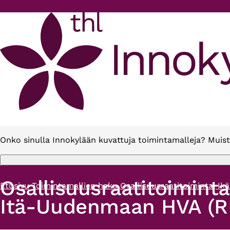
Hyppää pääsisältöön
Onko sinulla Innokylään kuvattuja toimintamalleja? Muist
Osallisuusraatitoiminta
Etusivu
Toimintamallien haku
Osallisuusraatitoiminta, Ik
Murupolku
Itä-Uudenmaan HVA (RR