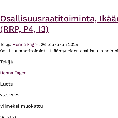
Osallisuusraatitoiminta, Ikä
(RRP, P4, I3)
Tekijä
Henna Fager
, 26 toukokuu 2025
Osallisuusraatitoiminta, Ikääntyneiden osallisuusraadin p
Tekijä
Henna Fager
Luotu
26.5.2025
Viimeksi muokattu
14.1.2026