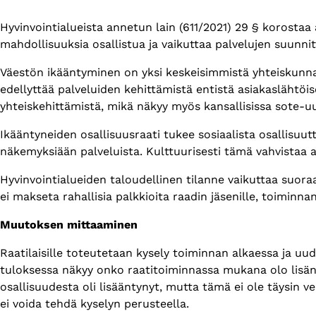
Hyvinvointialueista annetun lain (611/2021) 29 § korostaa
mahdollisuuksia osallistua ja vaikuttaa palvelujen suunni
Väestön ikääntyminen on yksi keskeisimmistä yhteiskunnall
edellyttää palveluiden kehittämistä entistä asiakaslähtöi
yhteiskehittämistä, mikä näkyy myös kansallisissa sote-uu
Ikääntyneiden osallisuusraati tukee sosiaalista osallisuut
näkemyksiään palveluista. Kulttuurisesti tämä vahvistaa
Hyvinvointialueiden taloudellinen tilanne vaikuttaa suoraa
ei makseta rahallisia palkkioita raadin jäsenille, toiminna
Muutoksen mittaaminen
Raatilaisille toteutetaan kysely toiminnan alkaessa ja u
tuloksessa näkyy onko raatitoiminnassa mukana olo lisän
osallisuudesta oli lisääntynyt, mutta tämä ei ole täysin v
ei voida tehdä kyselyn perusteella.