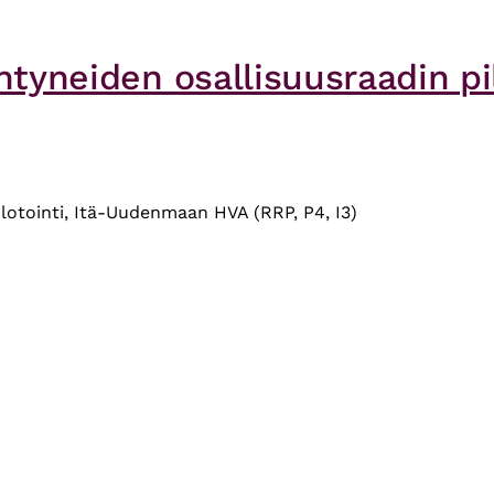
äntyneiden osallisuusraadin 
ilotointi, Itä-Uudenmaan HVA (RRP, P4, I3)