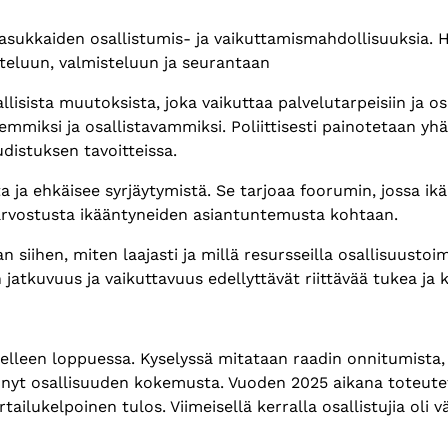
 asukkaiden osallistumis- ja vaikuttamismahdollisuuksia. 
tteluun, valmisteluun ja seurantaan
isista muutoksista, joka vaikuttaa palvelutarpeisiin ja o
semmiksi ja osallistavammiksi. Poliittisesti painotetaan y
distuksen tavoitteissa.
ta ja ehkäisee syrjäytymistä. Se tarjoaa foorumin, jossa i
 arvostusta ikääntyneiden asiantuntemusta kohtaan.
n siihen, miten laajasti ja millä resursseilla osallisuust
n jatkuvuus ja vaikuttavuus edellyttävät riittävää tukea ja 
udelleen loppuessa. Kyselyssä mitataan raadin onnitumista
nyt osallisuuden kokemusta. Vuoden 2025 aikana toteutet
ertailukelpoinen tulos. Viimeisellä kerralla osallistujia o