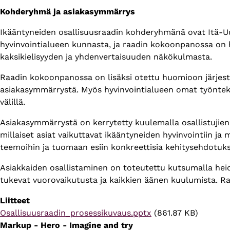
Kohderyhmä ja asiakasymmärrys
Ikääntyneiden osallisuusraadin kohderyhmänä ovat Itä-Uu
hyvinvointialueen kunnasta, ja raadin kokoonpanossa on 
kaksikielisyyden ja yhdenvertaisuuden näkökulmasta.
Raadin kokoonpanossa on lisäksi otettu huomioon järjest
asiakasymmärrystä. Myös hyvinvointialueen omat työntekij
välillä.
Asiakasymmärrystä on kerrytetty kuulemalla osallistujien 
millaiset asiat vaikuttavat ikääntyneiden hyvinvointiin ja 
teemoihin ja tuomaan esiin konkreettisia kehitysehdotuks
Asiakkaiden osallistaminen on toteutettu kutsumalla heid
tukevat vuorovaikutusta ja kaikkien äänen kuulumista. R
Liitteet
Tiedosto
Osallisuusraadin_prosessikuvaus.pptx
(861.87 KB)
Markup - Hero - Imagine and try