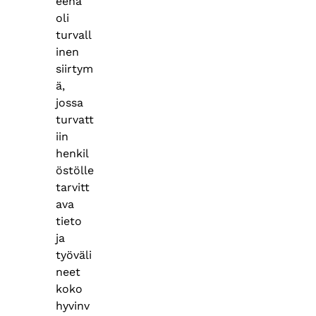
eena
oli
turvall
inen
siirtym
ä,
jossa
turvatt
iin
henkil
östölle
tarvitt
ava
tieto
ja
työväli
neet
koko
hyvinv