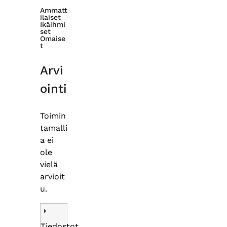
Ammatt
ilaiset
Ikäihmi
set
Omaise
t
Arvi
ointi
Toimin
tamalli
a ei
ole
vielä
arvioit
u.
Tiedostot