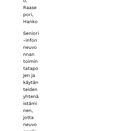
o,
Raase
pori,
Hanko
Seniori
-infon
neuvo
nnan
toimin
tatapo
jen ja
käytän
teiden
yhtenä
istämi
nen,
jotta
neuvo