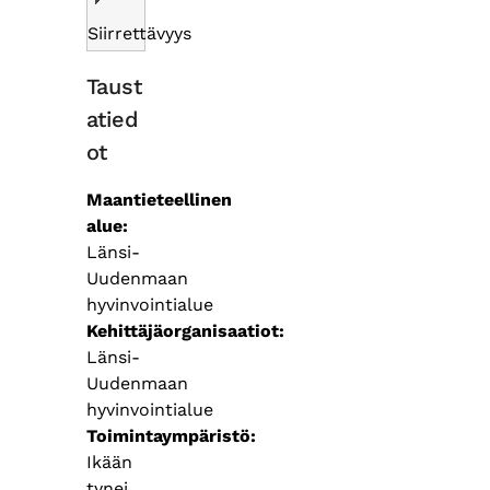
Siirrettävyys
Taust
atied
ot
Maantieteellinen
alue
Länsi-
Uudenmaan
hyvinvointialue
Kehittäjäorganisaatiot
Länsi-
Uudenmaan
hyvinvointialue
Toimintaympäristö
Ikään
tynei