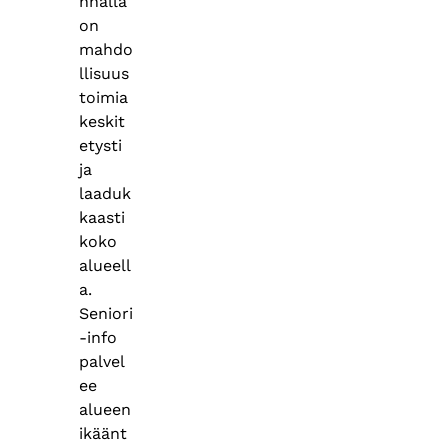
nnalla
on
mahdo
llisuus
toimia
keskit
etysti
ja
laaduk
kaasti
koko
alueell
a.
Seniori
-info
palvel
ee
alueen
ikäänt