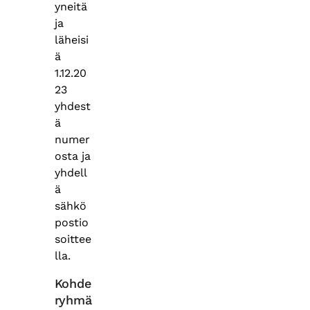
yneitä
ja
läheisi
ä
1.12.20
23
yhdest
ä
numer
osta ja
yhdell
ä
sähkö
postio
soittee
lla.​
Kohde
ryhmä