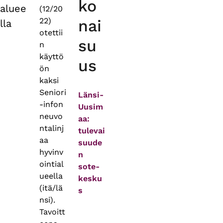
ko
aluee
(12/20
22)
nai
lla
otettii
su
n
käyttö
us
ön
kaksi
Seniori
Länsi-
-infon
Uusim
neuvo
aa:
ntalinj
tulevai
aa
suude
hyvinv
n
ointial
sote-
ueella
kesku
(itä/lä
s
nsi).
Tavoitt