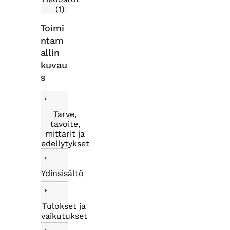
(1)
Toimi
ntam
allin
kuvau
s
Tarve,
tavoite,
mittarit ja
edellytykset
Ydinsisältö
Tulokset ja
vaikutukset