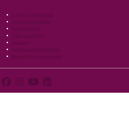
Footer
Tietoa Innokylästä
Ohjeita käyttäjille
Yhteystiedot
Tilaa uutiskirje
Palaute
Palvelun käyttöehdot
Saavutettavuusseloste