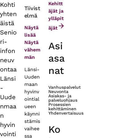
Kehitt
Kohti
Primary
Tiivist
äjät ja
yhten
elmä
tabs
ylläpit
äistä
Näytä
äjät
Senio
lisää
ri-
Näytä
Asi
vähem
infon
asa
män
neuv
nat
ontaa
Länsi-
Uuden
Länsi
maan
-
Vanhuspalvelut
hyvinv
Neuvonta
Uude
Asiakas- ja
ointial
palveluohjaus
Prosessien
nmaa
ueen
kehittäminen
Yhdenvertaisuus
käynni
n
stämis
hyvin
Ko
vaihee
vointi
ssa