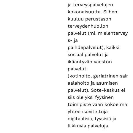
ja terveyspalvelujen
kokonaisuutta. Siihen
kuuluu perustason
terveydenhuollon
palvelut (ml. mielentervey
s- ja
päihdepalvelut), kaikki
sosiaalipalvelut ja
ikääntyvän väestön
palvelut
(kotihoito, geriatrinen sair
aalahoito ja asumisen
palvelut). Sote-keskus ei
siis ole yksi fyysinen
toimipiste vaan kokoelma
yhteensovitettuja
digitaalisia, fyysisiä ja
liikkuvia palveluja.