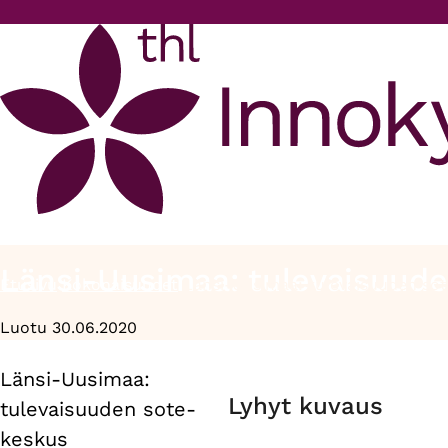
Hyppää pääsisältöön
Länsi-Uusimaa: tulevaisuud
Etusivu
Kokonaisuudet
Länsi-Uusimaa: tulevaisuuden so
Murupolku
Luotu 30.06.2020
Länsi-Uusimaa:
Primary
Lyhyt kuvaus
tulevaisuuden sote-
tabs
keskus