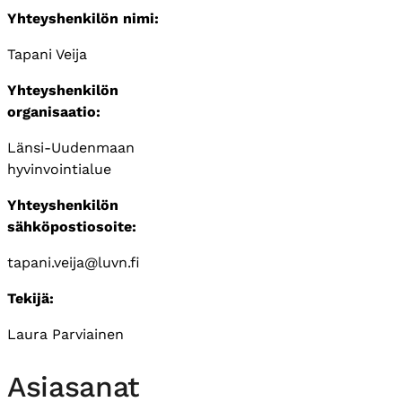
Yhteyshenkilön nimi:
Tapani Veija
Yhteyshenkilön
organisaatio:
Länsi-Uudenmaan
hyvinvointialue
Yhteyshenkilön
sähköpostiosoite:
tapani.veija@luvn.fi
Tekijä:
Laura Parviainen
Asiasanat