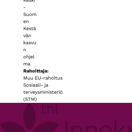
Keski
-
Suom
en
Kestä
vän
kasvu
n
ohjel
ma
Rahoittaja
Muu EU-rahoitus
Sosiaali- ja
terveysministeriö
(STM)