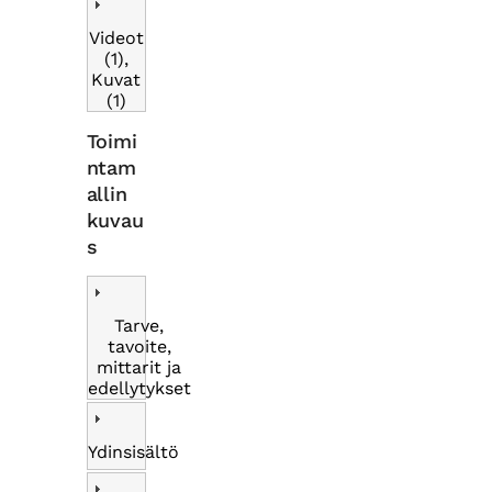
Videot
(1),
Kuvat
(1)
Toimi
ntam
allin
kuvau
s
Tarve,
tavoite,
mittarit ja
edellytykset
Ydinsisältö