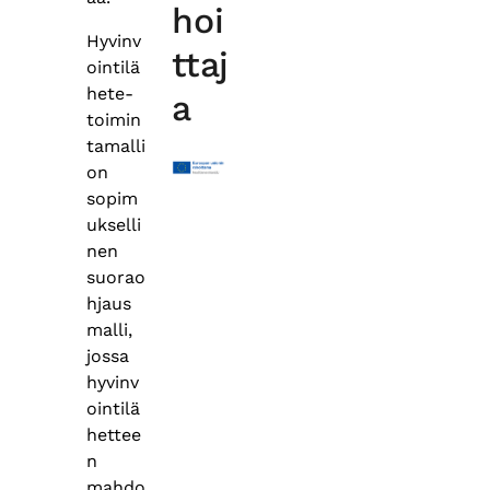
hoi
Hyvinv
ttaj
ointilä
hete-
a
toimin
tamalli
on
sopim
ukselli
nen
suorao
hjaus
malli,
jossa
hyvinv
ointilä
hettee
n
mahdo