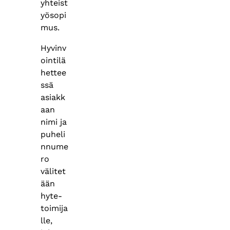
yhteist
yösopi
mus.
Hyvinv
ointilä
hettee
ssä
asiakk
aan
nimi ja
puheli
nnume
ro
välitet
ään
hyte-
toimija
lle,