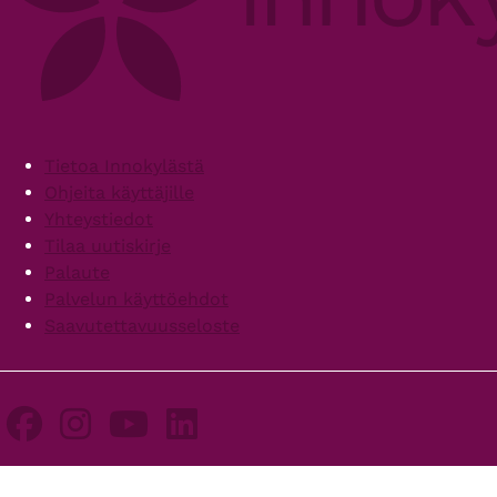
Footer
Tietoa Innokylästä
Ohjeita käyttäjille
Yhteystiedot
Tilaa uutiskirje
Palaute
Palvelun käyttöehdot
Saavutettavuusseloste