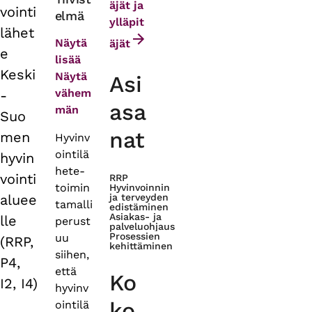
äjät ja
vointi
elmä
tabs
ylläpit
lähet
Näytä
äjät
e
lisää
Keski
Näytä
Asi
vähem
-
asa
män
Suo
nat
men
Hyvinv
ointilä
hyvin
hete-
vointi
RRP
toimin
Hyvinvoinnin
aluee
ja terveyden
tamalli
edistäminen
Asiakas- ja
lle
perust
palveluohjaus
Prosessien
uu
(RRP,
kehittäminen
siihen,
P4,
että
Ko
I2, I4)
hyvinv
ko
ointilä