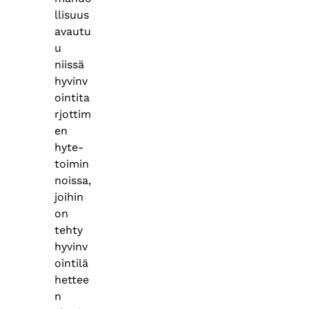
llisuus
avautu
u
niissä
hyvinv
ointita
rjottim
en
hyte-
toimin
noissa,
joihin
on
tehty
hyvinv
ointilä
hettee
n