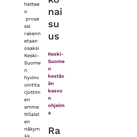
hettee
nai
n
prose
su
ssi
us
rakenn
etaan
osaksi
Keski-
Keski-
Suome
Suome
n
n
kestäv
hyvinv
än
ointita
kasvu
rjottim
n
en
ohjelm
amma
a
ttilaist
en
Ra
näkym
ää.