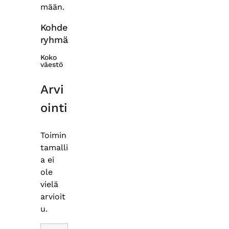
mään.
Kohde
ryhmä
Koko
väestö
Arvi
ointi
Toimin
tamalli
a ei
ole
vielä
arvioit
u.