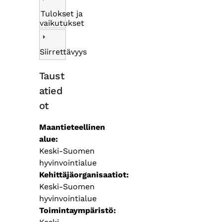
Tulokset ja
vaikutukset
Siirrettävyys
Taust
atied
ot
Maantieteellinen
alue
Keski-Suomen
hyvinvointialue
Kehittäjäorganisaatiot
Keski-Suomen
hyvinvointialue
Toimintaympäristö