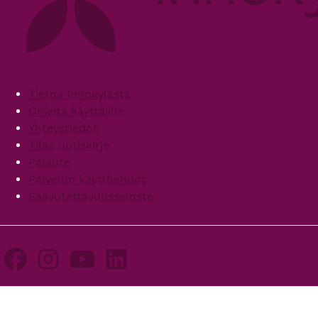
Footer
Tietoa Innokylästä
Ohjeita käyttäjille
Yhteystiedot
Tilaa uutiskirje
Palaute
Palvelun käyttöehdot
Saavutettavuusseloste