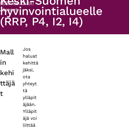
Keski-Suomen
(RRP, P4, I2, I4)
hyvinvointialueelle
Jäsenet
(RRP, P4, I2, I4)
Primary
Jos
Mall
haluat
tabs
in
kehittä
jäksi,
kehi
ota
ttäjä
yhteyt
tä
t
ylläpit
äjään.
Ylläpit
äjä voi
liittää