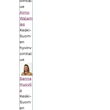
ointial
ue
Aimo
Walam
ies
Keski-
Suom
en
hyvinv
ointial
ue
Sanna
Huovil
a
Keski-
Suom
en