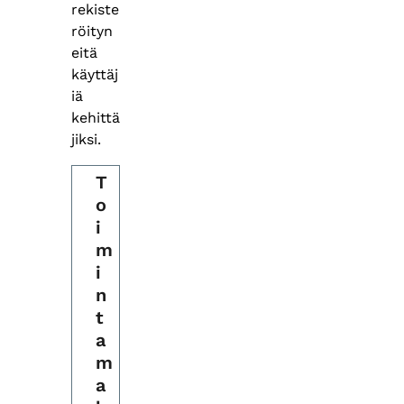
rekiste
röityn
eitä
käyttäj
iä
kehittä
jiksi.
T
o
i
m
i
n
t
a
m
a