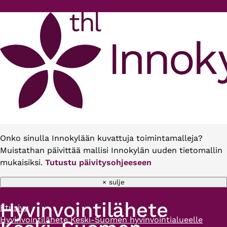
Hyppää pääsisältöön
Onko sinulla Innokylään kuvattuja toimintamalleja?
Muistathan päivittää mallisi Innokylän uuden tietomallin
mukaisiksi.
Tutustu päivitysohjeeseen
× sulje
Hyvinvointilähete
Etusivu
Murupolku
Hyvinvointilähete Keski-Suomen hyvinvointialueelle