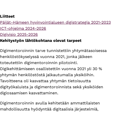
Liitteet
Verkkosivun
Päijät-Hämeen hyvinvointialueen digistrategia 2021-2023
osoite
Verkkosivun
ICT-ohjelma 2024-2026
osoite
Verkkosivun
Digivisio 2025-2026
osoite
Kehitystyön lähtökohtana olevat tarpeet
Digimentoroinnin tarve tunnistettiin yhtymätasoisessa
henkilöstökyselyssä vuonna 2021, jonka jälkeen
toteutettiin digimentoroinnin pilotointi.
Digikehittämiseen osallistettiin vuonna 2021 yli 30 %
yhtymän henkilöstöstä jalkautumalla yksiköihin.
Tavoitteena oli kasvattaa yhtymän tietoisuutta
digityökaluista ja digimentoroinnista sekä yksiköiden
digiosaamisen kasvattaminen.
Digimentoroinnin avulla kehitetään ammattilaisten
mahdollisuutta hyödyntää digitaalisia järjestelmiä,