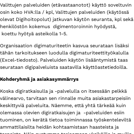
Valittujen palveluiden (etävastaanotot) käyttö soveltuvin
osin koko HVA:lla / kpl, Valittujen palveluiden (käytössä
olevat Digihoitopolut) jatkuvan käytön seuranta, kpl sekä
henkilöstön kokemus digimentoroinnin hyödystä,
koettu hyötyä asteikolla 1-5.
Organisaation digimaturiteetin kasvua seurataan lisäksi
tähän tarkoitukseen luodulla digimaturiteettityökalulla
(Excel-tiedosto). Palveluiden käytön lisääntymistä taas
seurataan digipalveluista saatavilla käyttöastetiedoilla.
Kohderyhmä ja asiakasymmärrys
Koska digiratkaisulla ja -palvelulla on itsessään pelkkä
välinearvo, tarvitaan sen rinnalle muita asiakastarpeisiin
keskittyviä palveluita. Näemme, että yhtä tärkeää kuin
olemassa olevien digiratkaisujen ja -palveluiden esiin
tuominen, on kerätä tietoa toiminnassa työskenteleviltä
ammattilaisilta heidän kohtaamistaan haasteista ja