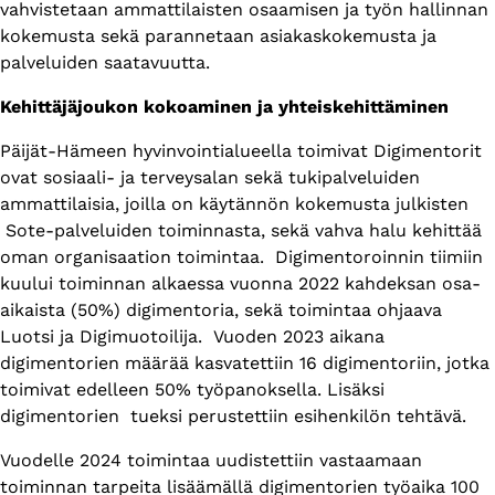
vahvistetaan ammattilaisten osaamisen ja työn hallinnan
kokemusta sekä parannetaan asiakaskokemusta ja
palveluiden saatavuutta.
Kehittäjäjoukon kokoaminen ja yhteiskehittäminen
Päijät-Hämeen hyvinvointialueella toimivat Digimentorit
ovat sosiaali- ja terveysalan sekä tukipalveluiden
ammattilaisia, joilla on käytännön kokemusta julkisten
Sote-palveluiden toiminnasta, sekä vahva halu kehittää
oman organisaation toimintaa. Digimentoroinnin tiimiin
kuului toiminnan alkaessa vuonna 2022 kahdeksan osa-
aikaista (50%) digimentoria, sekä toimintaa ohjaava
Luotsi ja Digimuotoilija. Vuoden 2023 aikana
digimentorien määrää kasvatettiin 16 digimentoriin, jotka
toimivat edelleen 50% työpanoksella. Lisäksi
digimentorien tueksi perustettiin esihenkilön tehtävä.
Vuodelle 2024 toimintaa uudistettiin vastaamaan
toiminnan tarpeita lisäämällä digimentorien työaika 100