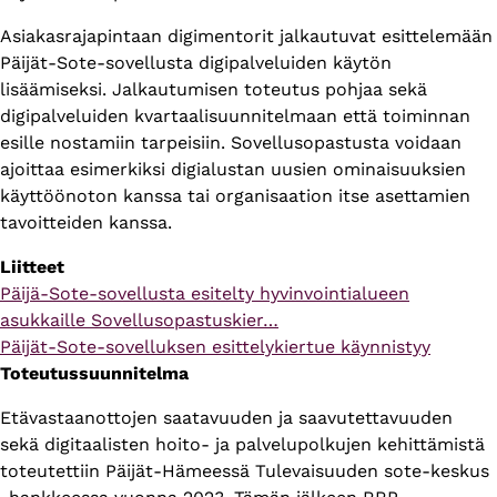
Asiakasrajapintaan digimentorit jalkautuvat esittelemään
Päijät-Sote-sovellusta digipalveluiden käytön
lisäämiseksi. Jalkautumisen toteutus pohjaa sekä
digipalveluiden kvartaalisuunnitelmaan että toiminnan
esille nostamiin tarpeisiin. Sovellusopastusta voidaan
ajoittaa esimerkiksi digialustan uusien ominaisuuksien
käyttöönoton kanssa tai organisaation itse asettamien
tavoitteiden kanssa.
Liitteet
Verkkosivun
Päijä-Sote-sovellusta esitelty hyvinvointialueen
osoite
asukkaille Sovellusopastuskier…
Verkkosivun
Päijät-Sote-sovelluksen esittelykiertue käynnistyy
osoite
Toteutussuunnitelma
Etävastaanottojen saatavuuden ja saavutettavuuden
sekä digitaalisten hoito- ja palvelupolkujen kehittämistä
toteutettiin Päijät-Hämeessä Tulevaisuuden sote-keskus