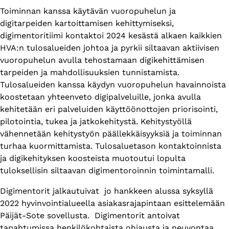
Toiminnan kanssa käytävän vuoropuhelun ja
digitarpeiden kartoittamisen kehittymiseksi,
digimentoritiimi kontaktoi 2024 kesästä alkaen kaikkien
HVA:n tulosalueiden johtoa ja pyrkii siltaavan aktiivisen
vuoropuhelun avulla tehostamaan digikehittämisen
tarpeiden ja mahdollisuuksien tunnistamista.
Tulosalueiden kanssa käydyn vuoropuhelun havainnoista
koostetaan yhteenveto digipalveluille, jonka avulla
kehitetään eri palveluiden käyttöönottojen priorisointi,
pilotointia, tukea ja jatkokehitystä. Kehitystyöllä
vähennetään kehitystyön päällekkäisyyksiä ja toiminnan
turhaa kuormittamista. Tulosaluetason kontaktoinnista
ja digikehityksen koosteista muotoutui lopulta
tuloksellisin siltaavan digimentoroinnin toimintamalli.
Digimentorit jalkautuivat jo hankkeen alussa syksyllä
2022 hyvinvointialueella asiakasrajapintaan esittelemään
Päijät-Sote sovellusta. Digimentorit antoivat
tapahtumissa henkilökohtaista ohjausta ja neuvontaa