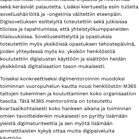
sekä keräsivät palautetta. Lisäksi kiertueella esiin tulleita
sovellushäiriöitä ja -ongelmia välitettiin eteenpäin.
Digisovelluksen esittelyitä toteutettiin sekä julkisissa
tiloissa ja tapahtumissa, että yhteistyökumppaneiden
tilaisuuksissa. Sovellusesittelyitä ja opastuksia
toteutettiin myös yksiköissä opastuksen tehostepäivinä,
joiden yhteydessä myös ko. yksikön henkilöstöä
koulutettiin digialustan käyttöön ja sisältöön heidän
yksikkönsä digitalisaation tason mukaisesti.
Toiseksi konkreettiseksi digimentoroinnin muodoksi
toiminnan vuoropuhelun kautta nousi henkilöstön M365
taitojen tukeminen ja kouluttaminen koko organisaation
tasolla. Tätä M365 mentorointia on toteutettu
kvartaalikohtaisesti koko hankeen aikana ja toiminnan
omien tavoitteidenkin mukaisesti on pyritty lisämään
yleistä digimaturiteettia ja sen myötä lisämään
ammattilaisten kykyä ottaa muita digipalveluita
käyttöön.