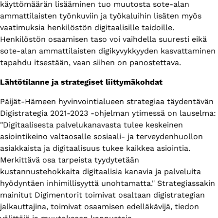
käyttömäärän lisääminen tuo muutosta sote-alan
ammattilaisten työnkuviin ja työkaluihin lisäten myös
vaatimuksia henkilöstön digitaalisille taidoille.
Henkilöstön osaamisen taso voi vaihdella suuresti eikä
sote-alan ammattilaisten digikyvykkyyden kasvattaminen
tapahdu itsestään, vaan siihen on panostettava.
Lähtötilanne ja strategiset liittymäkohdat
Päijät-Hämeen hyvinvointialueen strategiaa täydentävän
Digistrategia 2021-2023 -ohjelman ytimessä on lauselma:
"Digitaalisesta palvelukanavasta tulee keskeinen
asiointikeino valtaosalle sosiaali- ja terveydenhuollon
asiakkaista ja digitaalisuus tukee kaikkea asiointia.
Merkittävä osa tarpeista tyydytetään
kustannustehokkaita digitaalisia kanavia ja palveluita
hyödyntäen inhimillisyyttä unohtamatta." Strategiassakin
mainitut Digimentorit toimivat osaltaan digistrategian
jalkauttajina, toimivat osaamisen edelläkävijä, tiedon