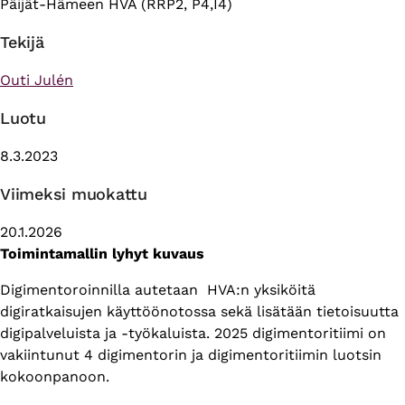
Päijät-Hämeen HVA (RRP2, P4,I4)
Tekijä
Outi Julén
Luotu
8.3.2023
Viimeksi muokattu
20.1.2026
Toimintamallin lyhyt kuvaus
Digimentoroinnilla autetaan HVA:n yksiköitä
digiratkaisujen käyttöönotossa sekä lisätään tietoisuutta
digipalveluista ja -työkaluista. 2025 digimentoritiimi on
vakiintunut 4 digimentorin ja digimentoritiimin luotsin
kokoonpanoon.