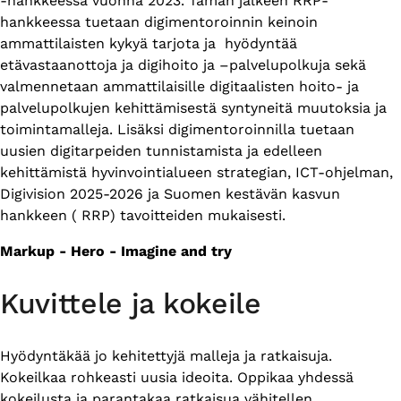
-hankkeessa vuonna 2023. Tämän jälkeen RRP-
hankkeessa tuetaan digimentoroinnin keinoin
ammattilaisten kykyä tarjota ja hyödyntää
etävastaanottoja ja digihoito ja –palvelupolkuja sekä
valmennetaan ammattilaisille digitaalisten hoito- ja
palvelupolkujen kehittämisestä syntyneitä muutoksia ja
toimintamalleja. Lisäksi digimentoroinnilla tuetaan
uusien digitarpeiden tunnistamista ja edelleen
kehittämistä hyvinvointialueen strategian, ICT-ohjelman,
Digivision 2025-2026 ja Suomen kestävän kasvun
hankkeen ( RRP) tavoitteiden mukaisesti.
Markup - Hero - Imagine and try
Kuvittele ja kokeile
Hyödyntäkää jo kehitettyjä malleja ja ratkaisuja.
Kokeilkaa rohkeasti uusia ideoita. Oppikaa yhdessä
kokeilusta ja parantakaa ratkaisua vähitellen.