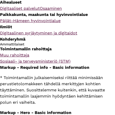
Aihealueet
Digitaaliset palvelut
Osaaminen
Paikkakunta, maakunta tai hyvinvointialue
Päijät-Hämeen hyvinvointialue
Ilmiöt
Digitaalinen syrjäytyminen ja digitaidot
Kohderyhmä
Ammattilaiset
Toimintamallin rahoittaja
Muu rahoittaja
Sosiaali- ja terveysministeriö (STM)
Markup - Required info - Basic information
* Toimintamallin julkaisemiseksi riittää minimissään
perustietolomakkeen tähdellä merkittyjen kohtien
täyttäminen. Suosittelemme kuitenkin, että kuvaatte
toimintamallin laajemmin hyödyntäen kehittämisen
polun eri vaiheita.
Markup - Hero - Basic information