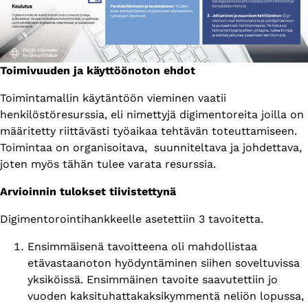
Toimivuuden ja käyttöönoton ehdot
Toimintamallin käytäntöön vieminen vaatii
henkilöstöresurssia, eli nimettyjä digimentoreita joilla on
määritetty riittävästi työaikaa tehtävän toteuttamiseen.
Toimintaa on organisoitava, suunniteltava ja johdettava,
joten myös tähän tulee varata resurssia.
Arvioinnin tulokset tiivistettynä
Digimentorointihankkeelle asetettiin 3 tavoitetta.
Ensimmäisenä tavoitteena oli mahdollistaa
etävastaanoton hyödyntäminen siihen soveltuvissa
yksiköissä. Ensimmäinen tavoite saavutettiin jo
vuoden kaksituhattakaksikymmentä neliön lopussa,