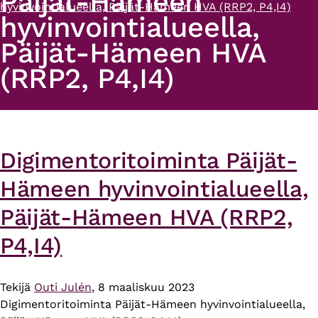
Päijät-Hämeen
hyvinvointialueella, Päijät-Hämeen HVA (RRP2, P4,I4)
hyvinvointialueella,
Päijät-Hämeen HVA
(RRP2, P4,I4)
Digimentoritoiminta Päijät-
Hämeen hyvinvointialueella,
Päijät-Hämeen HVA (RRP2,
P4,I4)
Tekijä
Outi Julén
, 8 maaliskuu 2023
Digimentoritoiminta Päijät-Hämeen hyvinvointialueella,