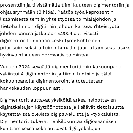
prosenttiin ja tiivistämällä tiimi kuuteen digimentoriin ja
ohjausryhmään (3 hlöä). Päätös työaikaprosentin
lisäämisestä tehtiin yhteistyössä toimialajohdon ja
Tietohallinnon digitiimin johdon kanssa. Yhteistyötä
johdon kanssa jatketaan v.2024 aktiivisesti
digimentoritoiminnan keskittymiskohteiden
priorisoimiseksi ja toimintamallin juurruttamiseksi osaksi
hyvinvointialueen normaalia toimintaa.
Vuoden 2024 keväällä digimentoritiimin kokoonpano
vakiintui 4 digimentoriin ja tiimin luotsiin ja tällä
kokoonpanolla digimentorointia toteutetaan
hankekauden loppuun asti.
Digimentorit auttavat yksiköitä arkea helpottavien
digiratkaisujen käyttöönotossa ja lisäävät tietoisuutta
käytettävissä olevista digipalveluista ja -työkaluista.
Digimentorit tukevat henkilökuntaa digiosaamisen
kehittämisessä sekä auttavat digityökalujen