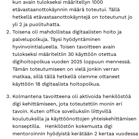
kun avain tulokseksi määritellyn 1000
etävastaanottokäynnin määrä toteutui. Tällä
hetkellä etävastaanottokäyntejä on toteutunut jo
yli 2 ja puolituhatta.
Toisena oli mahdollistaa digitaalisten hoito ja
palvelupolkuja. Täysi hyödyntäminen
hyvinvointialueella. Toisen tavoitteen avain
tulokseksi määriteltiin 30 käyttöön otettua
digihoitopolkua vuoden 2025 loppuun mennessä.
Tämän toteutumiseen on vielä jonkin verran
matkaa, sillä tällä hetkellä olemme ottaneet
käyttöön 18 digitaalista hoitopolkua.
Kolmantena tavoitteena oli aktivoida henkilöstöä
digi kehittämiseen, jota toteutettiin monin eri
tavoin. Kuten office sovelluksiin liittyvillä
koulutuksilla ja käyttöönottojen yhteiskehittämisen
konseptilla. Henkilöstön kokemusta digi
mentoroinnin hyödyistä kerätään 2 kertaa vuodessa