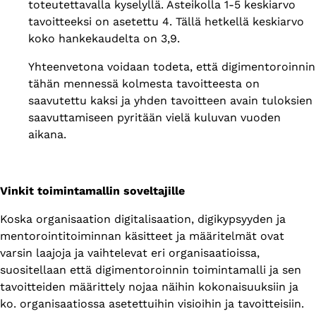
toteutettavalla kyselyllä. Asteikolla 1-5 keskiarvo
tavoitteeksi on asetettu 4. Tällä hetkellä keskiarvo
koko hankekaudelta on 3,9.
Yhteenvetona voidaan todeta, että digimentoroinnin
tähän mennessä kolmesta tavoitteesta on
saavutettu kaksi ja yhden tavoitteen avain tuloksien
saavuttamiseen pyritään vielä kuluvan vuoden
aikana.
Vinkit toimintamallin soveltajille
Koska organisaation digitalisaation, digikypsyyden ja
mentorointitoiminnan käsitteet ja määritelmät ovat
varsin laajoja ja vaihtelevat eri organisaatioissa,
suositellaan että digimentoroinnin toimintamalli ja sen
tavoitteiden määrittely nojaa näihin kokonaisuuksiin ja
ko. organisaatiossa asetettuihin visioihin ja tavoitteisiin.