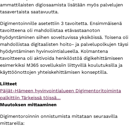
ammattilaisten digiosaamista lisätään myös palvelujen
tasavertaista saatavuutta.
Digimentoinnille asetettiin 3 tavoitetta. Ensimmäisenä
tavoitteena oli mahdollistaa etävastaanoton
hyödyntäminen siihen soveltuvissa yksiköissä. Toisena oli
mahdollistaa digitaalisten hoito- ja palvelupolkujen täysi
hyödyntäminen hyvinvointialueella. Kolmantena
tavoitteena oli aktivoida henkilöstöä digikehittämiseen
esimerkiksi M365 sovelluksiin liittyvillä koulutuksilla ja
käyttöönottojen yhteiskehittämisen konseptilla.
Liitteet
Verkkosivun
Päijät-Hämeen hyvinvointialueen Digimentoritoiminta
osoite
palkittiin Tärkeissä töissä…
Muutoksen mittaaminen
Digimentoroinnin onnistumista mitataan seuraavilla
mittareilla: