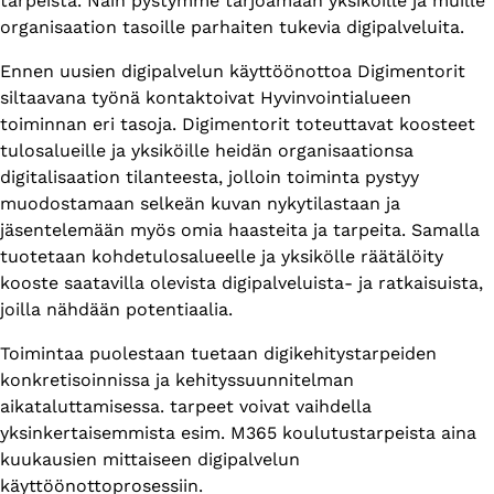
tarpeista. Näin pystymme tarjoamaan yksiköille ja muille
organisaation tasoille parhaiten tukevia digipalveluita.
Ennen uusien digipalvelun käyttöönottoa Digimentorit
siltaavana työnä kontaktoivat Hyvinvointialueen
toiminnan eri tasoja. Digimentorit toteuttavat koosteet
tulosalueille ja yksiköille heidän organisaationsa
digitalisaation tilanteesta, jolloin toiminta pystyy
muodostamaan selkeän kuvan nykytilastaan ja
jäsentelemään myös omia haasteita ja tarpeita. Samalla
tuotetaan kohdetulosalueelle ja yksikölle räätälöity
kooste saatavilla olevista digipalveluista- ja ratkaisuista,
joilla nähdään potentiaalia.
Toimintaa puolestaan tuetaan digikehitystarpeiden
konkretisoinnissa ja kehityssuunnitelman
aikataluttamisessa. tarpeet voivat vaihdella
yksinkertaisemmista esim. M365 koulutustarpeista aina
kuukausien mittaiseen digipalvelun
käyttöönottoprosessiin.