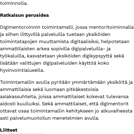
toiminnolla.
Ratkaisun perusidea
Digimentoroinnin toimintamalli, jossa mentoritoiminnalla
ja siihen liittyvillä palveluilla tuetaan yksiköiden
toimintatapojen muuttamista digitaalisiksi, helpotetaan
ammattilaisten arkea sopivilla digipalveluilla- ja
työkaluilla, kasvatetaan yksiköiden digikypsyyttä sekä
lisätään valittujen digipalveluiden käyttöä koko
hyvinvointialueella.
Toimintamallin avulla pyritään ymmärtämään yksiköitä ja
ammattilaisia sekä luomaan pitkäkestoisia
asiakassuhteita, joissa ammattilaiset kokevat tulevansa
aidosti kuulluiksi. Sekä ammattilaiset, että digimentorit
ottavat osaa toimintamallin kehitykseen jo alkuvaiheesta
asti palvelumuotoilun menetelmien avulla.
Liitteet