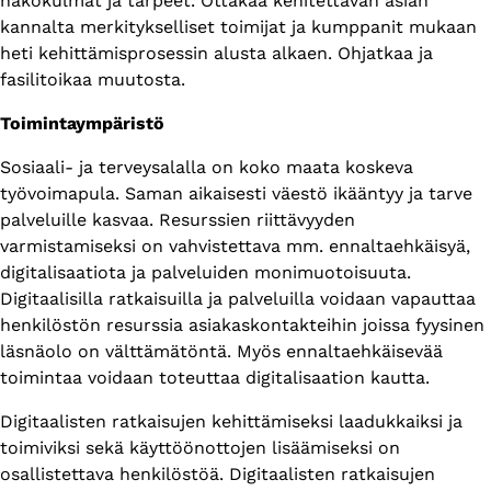
näkökulmat ja tarpeet. Ottakaa kehitettävän asian
kannalta merkitykselliset toimijat ja kumppanit mukaan
heti kehittämisprosessin alusta alkaen. Ohjatkaa ja
fasilitoikaa muutosta.
Toimintaympäristö
Sosiaali- ja terveysalalla on koko maata koskeva
työvoimapula. Saman aikaisesti väestö ikääntyy ja tarve
palveluille kasvaa. Resurssien riittävyyden
varmistamiseksi on vahvistettava mm. ennaltaehkäisyä,
digitalisaatiota ja palveluiden monimuotoisuuta.
Digitaalisilla ratkaisuilla ja palveluilla voidaan vapauttaa
henkilöstön resurssia asiakaskontakteihin joissa fyysinen
läsnäolo on välttämätöntä. Myös ennaltaehkäisevää
toimintaa voidaan toteuttaa digitalisaation kautta.
Digitaalisten ratkaisujen kehittämiseksi laadukkaiksi ja
toimiviksi sekä käyttöönottojen lisäämiseksi on
osallistettava henkilöstöä. Digitaalisten ratkaisujen