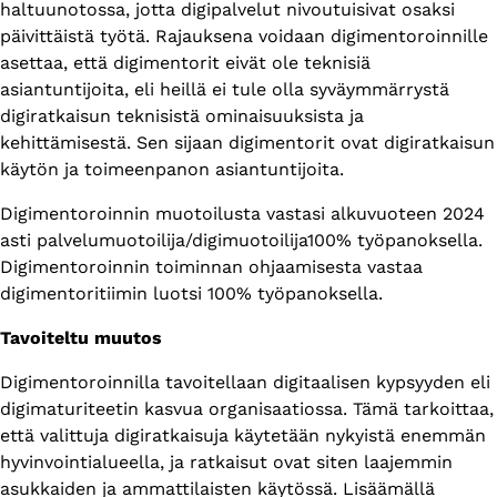
haltuunotossa, jotta digipalvelut nivoutuisivat osaksi
päivittäistä työtä. Rajauksena voidaan digimentoroinnille
asettaa, että digimentorit eivät ole teknisiä
asiantuntijoita, eli heillä ei tule olla syväymmärrystä
digiratkaisun teknisistä ominaisuuksista ja
kehittämisestä. Sen sijaan digimentorit ovat digiratkaisun
käytön ja toimeenpanon asiantuntijoita.
Digimentoroinnin muotoilusta vastasi alkuvuoteen 2024
asti palvelumuotoilija/digimuotoilija100% työpanoksella.
Digimentoroinnin toiminnan ohjaamisesta vastaa
digimentoritiimin luotsi 100% työpanoksella.
Tavoiteltu muutos
Digimentoroinnilla tavoitellaan digitaalisen kypsyyden eli
digimaturiteetin kasvua organisaatiossa. Tämä tarkoittaa,
että valittuja digiratkaisuja käytetään nykyistä enemmän
hyvinvointialueella, ja ratkaisut ovat siten laajemmin
asukkaiden ja ammattilaisten käytössä. Lisäämällä