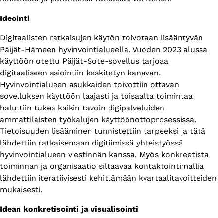
Ideointi
Digitaalisten ratkaisujen käytön toivotaan lisääntyvän
Päijät-Hämeen hyvinvointialueella. Vuoden 2023 alussa
käyttöön otettu Päijät-Sote-sovellus tarjoaa
digitaaliseen asiointiin keskitetyn kanavan.
Hyvinvointialueen asukkaiden toivottiin ottavan
sovelluksen käyttöön laajasti ja toisaalta toimintaa
haluttiin tukea kaikin tavoin digipalveluiden
ammattilaisten työkalujen käyttöönottoprosessissa.
Tietoisuuden lisääminen tunnistettiin tarpeeksi ja tätä
lähdettiin ratkaisemaan digitiimissä yhteistyössä
hyvinvointialueen viestinnän kanssa. Myös konkreetista
toiminnan ja organisaatio siltaavaa kontaktointimallia
lähdettiin iteratiivisesti kehittämään kvartaalitavoitteiden
mukaisesti.
Idean konkretisointi ja visualisointi