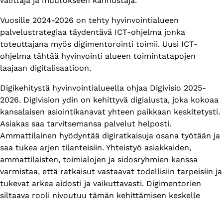
välittäjä ja muutokseen kannustaja.
Vuosille 2024-2026 on tehty hyvinvointialueen
palvelustrategiaa täydentävä ICT-ohjelma jonka
toteuttajana myös digimentorointi toimii. Uusi ICT-
ohjelma tähtää hyvinvointi alueen toimintatapojen
laajaan digitalisaatioon.
Digikehitystä hyvinvointialueella ohjaa Digivisio 2025-
2026. Digivision ydin on kehittyvä digialusta, joka kokoaa
kansalaisen asiointikanavat yhteen paikkaan keskitetysti. ​
Asiakas saa tarvitsemansa palvelut helposti.
Ammattilainen hyödyntää digiratkaisuja osana työtään ja
saa tukea arjen tilanteisiin. ​Yhteistyö asiakkaiden,
ammattilaisten, toimialojen ja sidosryhmien kanssa
varmistaa, että ratkaisut vastaavat todellisiin tarpeisiin ja
tukevat arkea aidosti ja vaikuttavasti. ​Digimentorien
siltaava rooli nivoutuu tämän kehittämisen keskelle