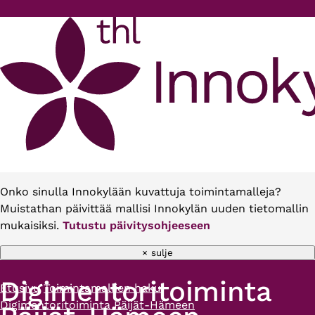
Hyppää pääsisältöön
Onko sinulla Innokylään kuvattuja toimintamalleja?
Muistathan päivittää mallisi Innokylän uuden tietomallin
mukaisiksi.
Tutustu päivitysohjeeseen
× sulje
Digimentoritoiminta
Etusivu
Toimintamallien haku
Murupolku
Digimentoritoiminta Päijät-Hämeen