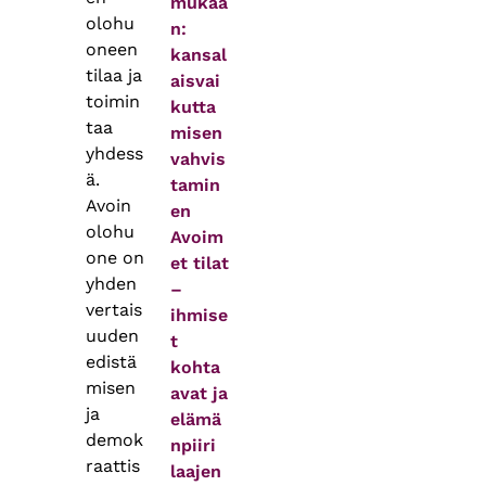
mukaa
olohu
n:
oneen
kansal
tilaa ja
aisvai
toimin
kutta
taa
misen
yhdess
vahvis
ä.
tamin
Avoin
en
olohu
Avoim
one on
et tilat
yhden
–
vertais
ihmise
uuden
t
edistä
kohta
misen
avat ja
ja
elämä
demok
npiiri
raattis
laajen