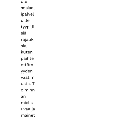
ole
sosiaal
ipalvel
uille
tyypilli
siä
rajauk
sia,
kuten
päihte
ettöm
yyden
vaatim
usta. T
oiminn
an
mielik
uvaa ja
mainet