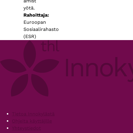
ämist
yötä.
Rahoittaja
Euroopan
Sosiaalirahasto
(ESR)
Footer
Tietoa Innokylästä
Ohjeita käyttäjille
Yhteystiedot