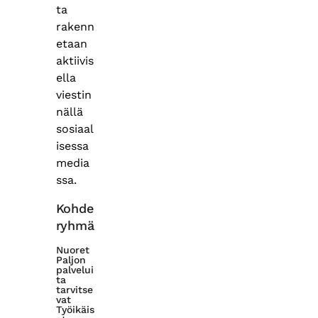
ta
rakenn
etaan
aktiivis
ella
viestin
nällä
sosiaal
isessa
media
ssa.
Kohde
ryhmä
Nuoret
Paljon
palvelui
ta
tarvitse
vat
Työikäis