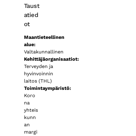
Taust
atied
ot
Maantieteellinen
alue
Valtakunnallinen
Kehittäjäorganisaatiot
Terveyden ja
hyvinvoinnin
laitos (THL)
Toimintaympäristö
Koro
na
yhteis
kunn
an
margi