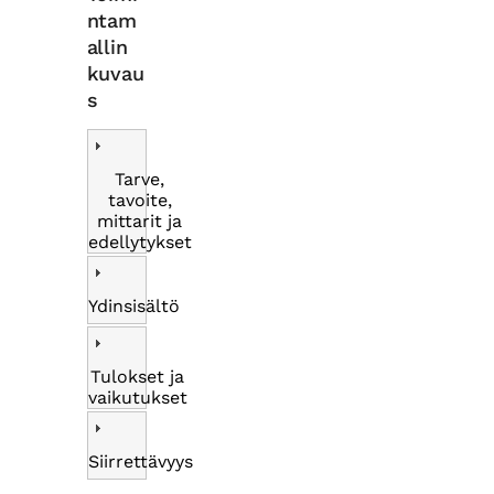
ntam
allin
kuvau
s
Tarve,
tavoite,
mittarit ja
edellytykset
Ydinsisältö
Tulokset ja
vaikutukset
Siirrettävyys