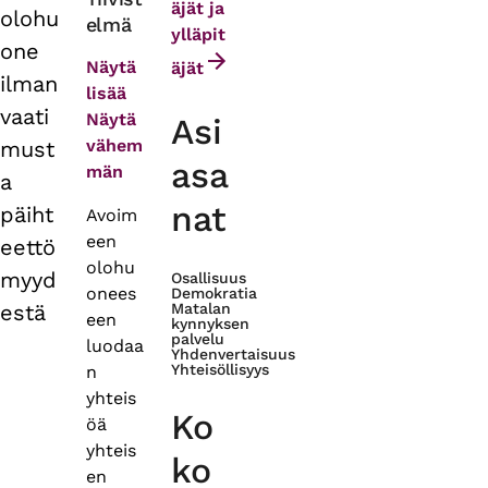
äjät ja
olohu
elmä
tabs
ylläpit
one
Näytä
äjät
ilman
lisää
vaati
Näytä
Asi
vähem
must
asa
män
a
nat
päiht
Avoim
een
eettö
olohu
myyd
Osallisuus
onees
Demokratia
estä
Matalan
een
kynnyksen
palvelu
luodaa
Yhdenvertaisuus
Yhteisöllisyys
n
yhteis
Ko
öä
yhteis
ko
en