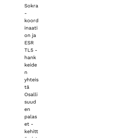
Sokra
-
koord
inaati
on ja
ESR
TL5 -
hank
keide
n
yhteis
tä
Osalli
suud
en
palas
et -
kehitt