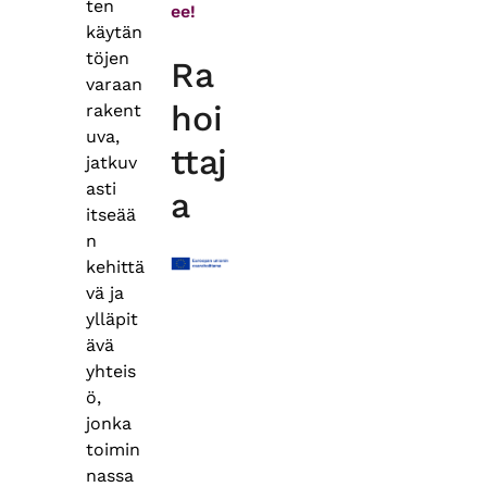
ten
ee!
käytän
töjen
Ra
varaan
hoi
rakent
uva,
ttaj
jatkuv
asti
a
itseää
n
kehittä
vä ja
ylläpit
ävä
yhteis
ö,
jonka
toimin
nassa