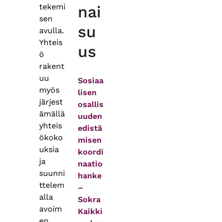
tekemi
nai
sen
su
avulla.
Yhteis
us
ö
rakent
uu
Sosiaa
myös
lisen
järjest
osallis
ämällä
uuden
yhteis
edistä
ökoko
misen
uksia
koordi
ja
naatio
suunni
hanke
ttelem
–
alla
Sokra
avoim
Kaikki
en