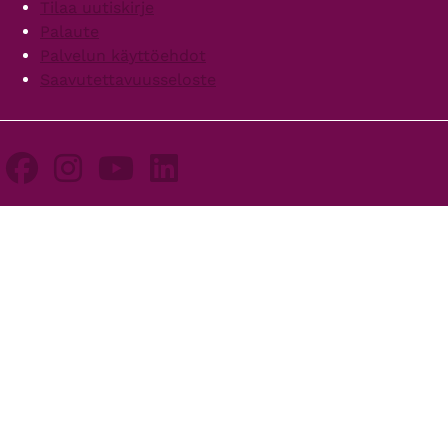
Tilaa uutiskirje
Palaute
Palvelun käyttöehdot
Saavutettavuusseloste