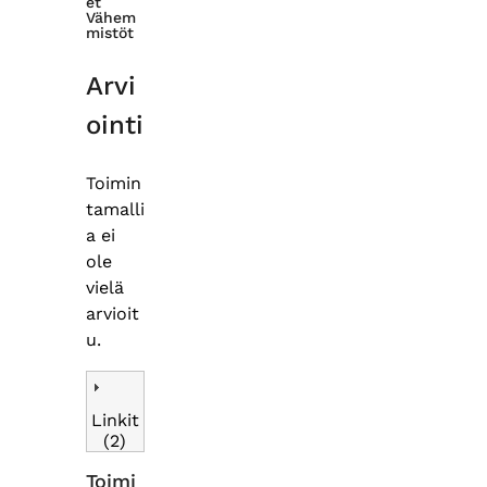
et
Vähem
mistöt
Arvi
ointi
Toimin
tamalli
a ei
ole
vielä
arvioit
u.
Linkit
(2)
Toimi