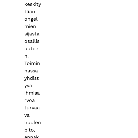
keskity
tään
ongel
mien
sijasta
osallis
uutee
n.
Toimin
nassa
yhdist
yvät
ihmisa
rvoa
turvaa
va
huolen
pito,
ennak