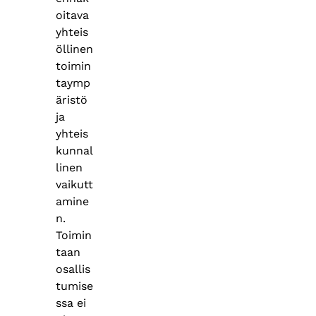
oitava
yhteis
öllinen
toimin
taymp
äristö
ja
yhteis
kunnal
linen
vaikutt
amine
n.
Toimin
taan
osallis
tumise
ssa ei