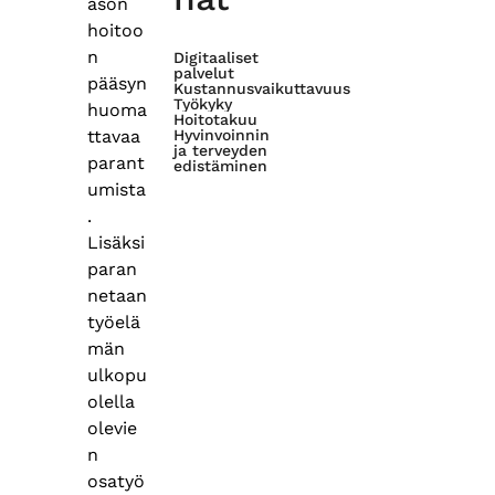
ason
hoitoo
n
Digitaaliset
palvelut
pääsyn
Kustannusvaikuttavuus
Työkyky
huoma
Hoitotakuu
ttavaa
Hyvinvoinnin
ja terveyden
parant
edistäminen
umista
.
Lisäksi
paran
netaan
työelä
män
ulkopu
olella
olevie
n
osatyö