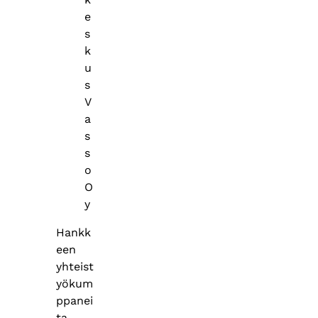
e
s
k
u
s
V
a
s
s
o
O
y
Hankk
een
yhteist
yökum
ppanei
ta