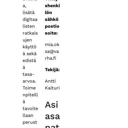
shenki
a,
lön
lisätä
sähkö
digitaa
postio
listen
soite:
ratkais
ujen
mia.ok
käyttö
sa@va
ä sekä
rha.fi
edistä
ä
Tekijä:
tasa-
Antti
arvoa.
Kaituri
Toime
npiteill
ä
Asi
tavoite
asa
llaan
perust
nat