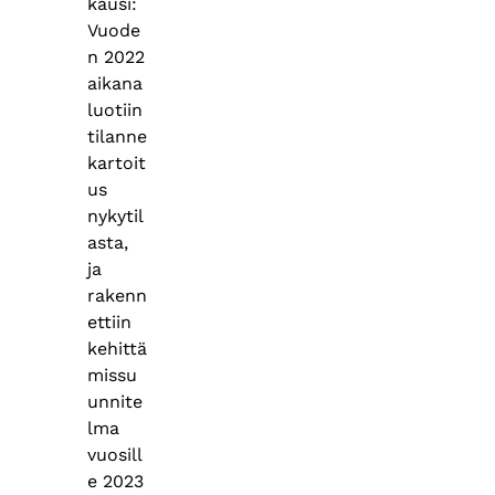
kausi:
Vuode
n 2022
aikana
luotiin
tilanne
kartoit
us
nykytil
asta,
ja
rakenn
ettiin
kehittä
missu
unnite
lma
vuosill
e 2023