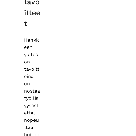
tavo
ittee
t
Hankk
een
ylätas
on
tavoitt
eina
on
nostaa
työllis
yysast
etta,
nopeu
ttaa
hoitoo