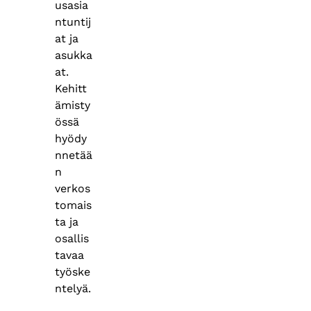
usasia
ntuntij
at ja
asukka
at.
Kehitt
ämisty
össä
hyödy
nnetää
n
verkos
tomais
ta ja
osallis
tavaa
työske
ntelyä.