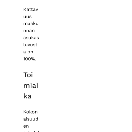
Kattav
uus
maaku
nnan
asukas
luvust
a on
100%.
Toi
miai
ka
Kokon
aisuud
en