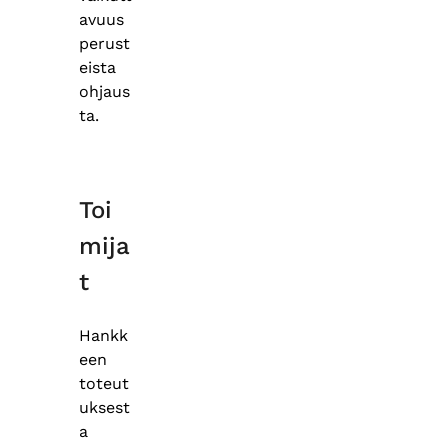
avuus
perust
eista
ohjaus
ta.
Toi
mija
t
Hankk
een
toteut
uksest
a