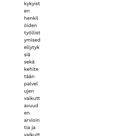
kykyist
en
henkil
öiden
työllist
ymised
ellytyk
siä
sekä
kehite
tään
palvel
ujen
vaikutt
avuud
en
arvioin
tia ja
vaikutt