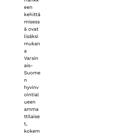
een
kehittä
misess
ä ovat
lisäksi
mukan
a
Varsin
ais-
Suome
n
hyvinv
ointial
ueen
amma
ttilaise
t,
kokem