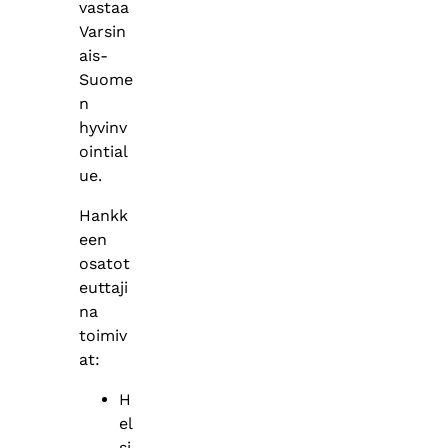
vastaa
Varsin
ais-
Suome
n
hyvinv
ointial
ue.
Hankk
een
osatot
euttaji
na
toimiv
at:
H
el
si