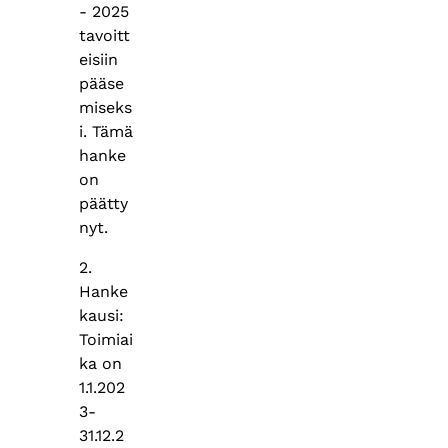
- 2025
tavoitt
eisiin
pääse
miseks
i. Tämä
hanke
on
päätty
nyt.
2.
Hanke
kausi:
Toimiai
ka on
1.1.202
3-
31.12.2