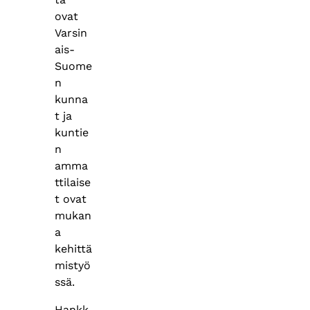
ovat
Varsin
ais-
Suome
n
kunna
t ja
kuntie
n
amma
ttilaise
t ovat
mukan
a
kehittä
mistyö
ssä.
Hankk