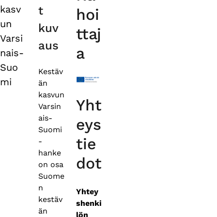
tabs
kasv
t
hoi
un
kuv
ttaj
Varsi
aus
a
nais-
Suo
Kestäv
mi
än
kasvun
Yht
Varsin
ais-
eys
Suomi
tie
-
hanke
dot
on osa
Suome
n
Yhtey
kestäv
shenki
än
lön