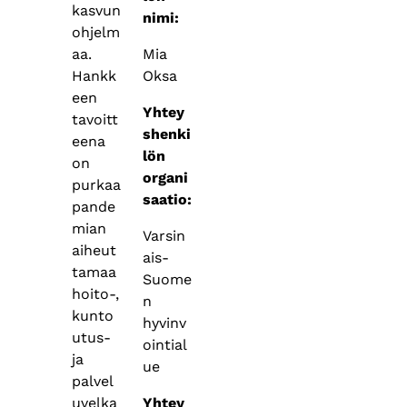
kasvun
nimi:
ohjelm
Mia
aa.
Oksa
Hankk
een
Yhtey
tavoitt
shenki
eena
lön
on
organi
purkaa
saatio:
pande
mian
Varsin
aiheut
ais-
tamaa
Suome
hoito-,
n
kunto
hyvinv
utus-
ointial
ja
ue
palvel
Yhtey
uvelka