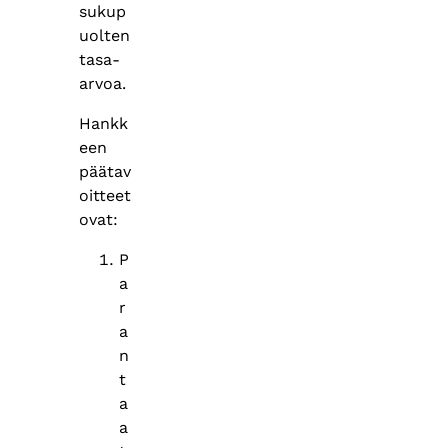
sukup
uolten
tasa-
arvoa.
Hankk
een
päätav
oitteet
ovat:
P
a
r
a
n
t
a
a