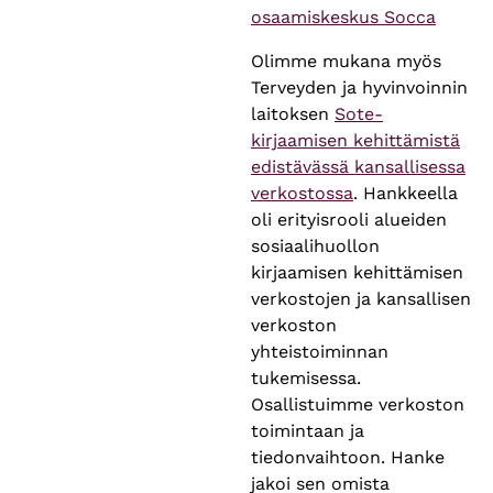
osaamiskeskus Socca
Olimme mukana myös
Terveyden ja hyvinvoinnin
laitoksen
Sote-
kirjaamisen kehittämistä
edistävässä kansallisessa
verkostossa
. Hankkeella
oli erityisrooli alueiden
sosiaalihuollon
kirjaamisen kehittämisen
verkostojen ja kansallisen
verkoston
yhteistoiminnan
tukemisessa.
Osallistuimme verkoston
toimintaan ja
tiedonvaihtoon. Hanke
jakoi sen omista