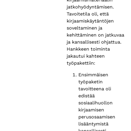
jatkohyödyntämisen.
Tavoitetila oli, että
kirjaamiskäytäntöjen
soveltaminen ja
kehittäminen on jatkuvaa
ja kansallisesti ohjattua.
Hankkeen toiminta
jakautui kahteen
työpakettiin:
Ensimmäisen
työpaketin
tavoitteena oli
edistää
sosiaalihuollon
kirjaamisen
perusosaamisen
lisääntymistä
kansallisesti.