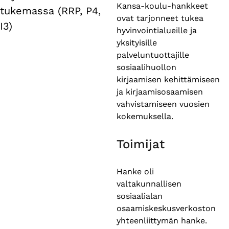
Kansa-koulu-hankkeet
tukemassa (RRP, P4,
ovat tarjonneet tukea
I3)
hyvinvointialueille ja
yksityisille
palveluntuottajille
sosiaalihuollon
kirjaamisen kehittämiseen
ja kirjaamisosaamisen
vahvistamiseen vuosien
kokemuksella.
Toimijat
Hanke oli
valtakunnallisen
sosiaalialan
osaamiskeskusverkoston
yhteenliittymän hanke.