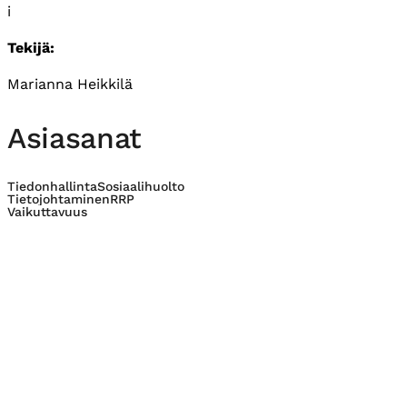
i
Tekijä:
Marianna Heikkilä
Asiasanat
Tiedonhallinta
Sosiaalihuolto
Tietojohtaminen
RRP
Vaikuttavuus