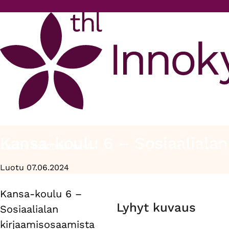
Hyppää pääsisältöön
Kansa-koulu 6 – Sosiaalialan
Etusivu
Kokonaisuudet
Kansa-koulu 6 – Sosiaalialan kirj
Murupolku
Luotu 07.06.2024
Kansa-koulu 6 –
Primary
Lyhyt kuvaus
Sosiaalialan
tabs
kirjaamisosaamista