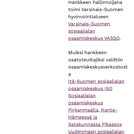
Hankkeen hallinnoijana
toimi Varsinais-Suomen
hyvinvointialueen
Varsinais-Suomen
sosiaalialan
osaamiskeskus VASSO
.
Muiksi hankkeen
osatoteuttajiksi valittiin
osaamiskeskusverkostost
a
Itä-Suomen sosiaalialan
osaamiskeskus ISO
Sosiaalialan
osaamiskeskus
Pirkanmaalla, Kanta-
Hämeessä ja
Satakunnassa Pikassos
Uudenmaan sosiaalialan