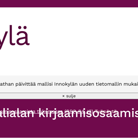
athan päivittää mallisi Innokylän uuden tietomallin mukai
× sulje
lialan kirjaamisosaami
aamisosaamista tukemassa (RRP, P4, I3)
Työpöytä