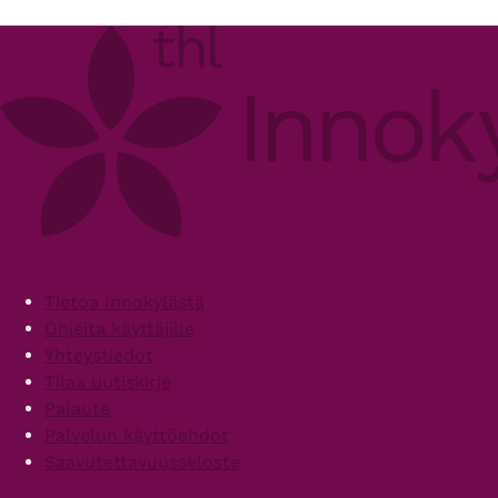
Primary
tabs
Footer
Tietoa Innokylästä
Ohjeita käyttäjille
Yhteystiedot
Tilaa uutiskirje
Palaute
Palvelun käyttöehdot
Saavutettavuusseloste