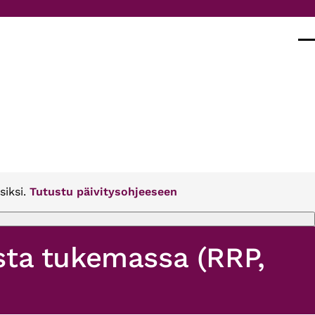
Val
siksi.
Tutustu päivitysohjeeseen
sta tukemassa (RRP,