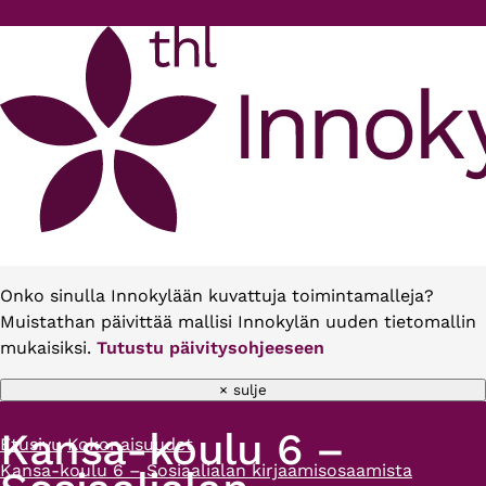
Hyppää pääsisältöön
Onko sinulla Innokylään kuvattuja toimintamalleja?
Muistathan päivittää mallisi Innokylän uuden tietomallin
mukaisiksi.
Tutustu päivitysohjeeseen
× sulje
Kansa-koulu 6 –
Etusivu
Kokonaisuudet
Murupolku
Kansa-koulu 6 – Sosiaalialan kirjaamisosaamista