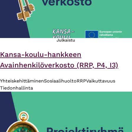
Julkaistu
Kansa-koulu-hankkeen
Avainhenkilöverkosto (RRP, P4, I3)
Yhteiskehittäminen
Sosiaalihuolto
RRP
Vaikuttavuus
Tiedonhallinta