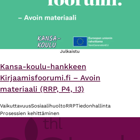
Julkaistu
Kansa-koulu-hankkeen
Kirjaamisfoorumi.fi – Avoin
materiaali (RRP, P4, I3)
Vaikuttavuus
Sosiaalihuolto
RRP
Tiedonhallinta
Prosessien kehittäminen