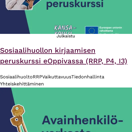
Julkaistu
Sosiaalihuollon kirjaamisen
peruskurssi eOppivassa (RRP, P4, I3)
Sosiaalihuolto
RRP
Vaikuttavuus
Tiedonhallinta
Yhteiskehittäminen