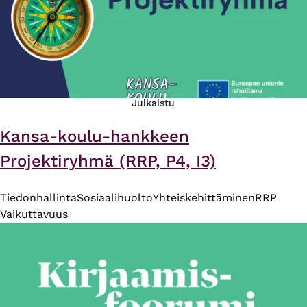
Julkaistu
Kansa-koulu-hankkeen
Projektiryhmä (RRP, P4, I3)
Tiedonhallinta
Sosiaalihuolto
Yhteiskehittäminen
RRP
Vaikuttavuus