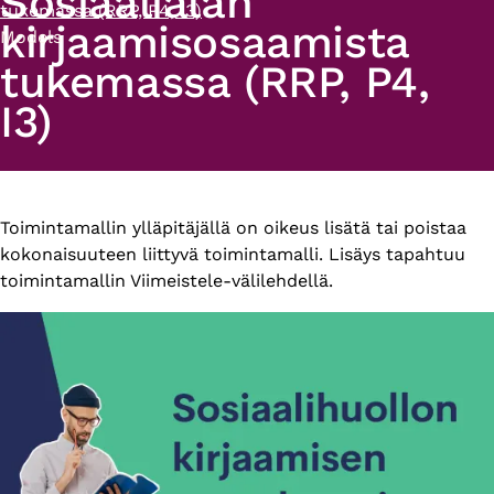
Sosiaalialan
tukemassa (RRP, P4, I3)
kirjaamisosaamista
Models
tukemassa (RRP, P4,
I3)
Primary
Toimintamallin ylläpitäjällä on oikeus lisätä tai poistaa
kokonaisuuteen liittyvä toimintamalli. Lisäys tapahtuu
tabs
toimintamallin Viimeistele-välilehdellä.