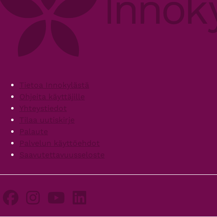
Footer
Tietoa Innokylästä
Ohjeita käyttäjille
Yhteystiedot
Tilaa uutiskirje
Palaute
Palvelun käyttöehdot
Saavutettavuusseloste