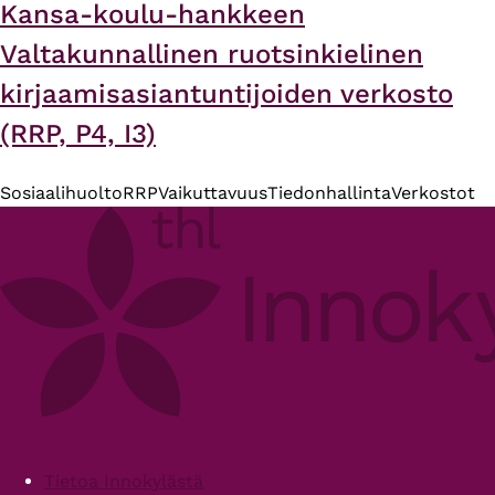
Kansa-koulu-hankkeen
Valtakunnallinen ruotsinkielinen
kirjaamisasiantuntijoiden verkosto
(RRP, P4, I3)
Sosiaalihuolto
RRP
Vaikuttavuus
Tiedonhallinta
Verkostot
Footer
Tietoa Innokylästä