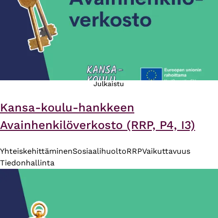
Julkaistu
Kansa-koulu-hankkeen
Avainhenkilöverkosto (RRP, P4, I3)
Yhteiskehittäminen
Sosiaalihuolto
RRP
Vaikuttavuus
Tiedonhallinta