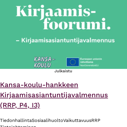
Julkaistu
Kansa-koulu-hankkeen
Kirjaamisasiantuntijavalmennus
(RRP, P4, I3)
Tiedonhallinta
Sosiaalihuolto
Vaikuttavuus
RRP