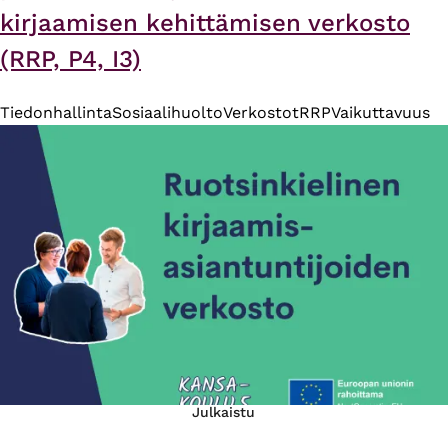
kirjaamisen kehittämisen verkosto
(RRP, P4, I3)
Tiedonhallinta
Sosiaalihuolto
Verkostot
RRP
Vaikuttavuus
Julkaistu