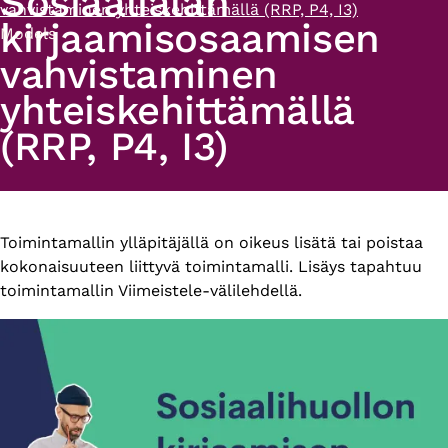
Sosiaalialan
vahvistaminen yhteiskehittämällä (RRP, P4, I3)
kirjaamisosaamisen
Models
vahvistaminen
yhteiskehittämällä
(RRP, P4, I3)
Primary
Toimintamallin ylläpitäjällä on oikeus lisätä tai poistaa
kokonaisuuteen liittyvä toimintamalli. Lisäys tapahtuu
tabs
toimintamallin Viimeistele-välilehdellä.