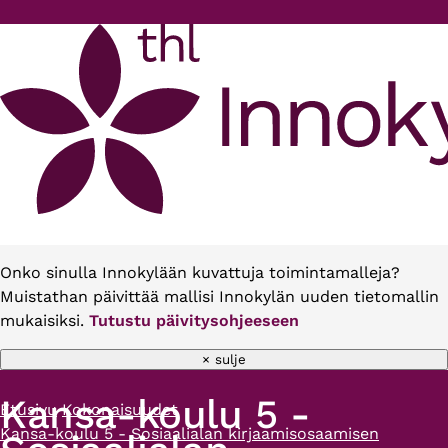
Hyppää pääsisältöön
Onko sinulla Innokylään kuvattuja toimintamalleja?
Muistathan päivittää mallisi Innokylän uuden tietomallin
mukaisiksi.
Tutustu päivitysohjeeseen
× sulje
Kansa-koulu 5 -
Etusivu
Kokonaisuudet
Murupolku
Kansa-koulu 5 - Sosiaalialan kirjaamisosaamisen