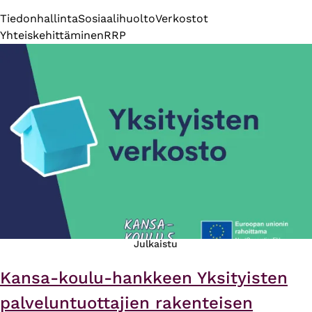
Tiedonhallinta
Sosiaalihuolto
Verkostot
Yhteiskehittäminen
RRP
Julkaistu
Kansa-koulu-hankkeen Yksityisten
palveluntuottajien rakenteisen