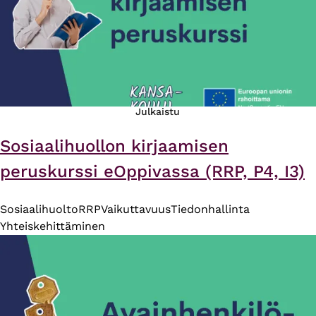
Julkaistu
Sosiaalihuollon kirjaamisen
peruskurssi eOppivassa (RRP, P4, I3)
Sosiaalihuolto
RRP
Vaikuttavuus
Tiedonhallinta
Yhteiskehittäminen