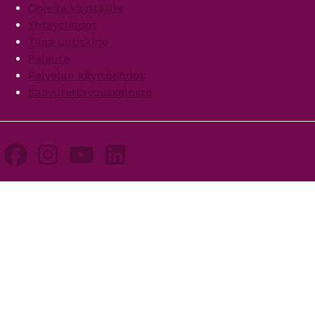
Ohjeita käyttäjille
Yhteystiedot
Tilaa uutiskirje
Palaute
Palvelun käyttöehdot
Saavutettavuusseloste