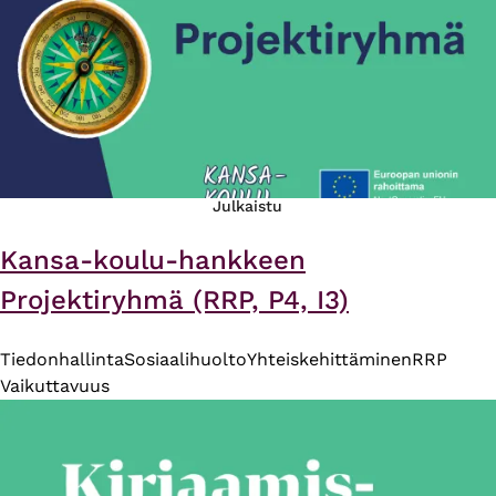
Julkaistu
Kansa-koulu-hankkeen
Projektiryhmä (RRP, P4, I3)
Tiedonhallinta
Sosiaalihuolto
Yhteiskehittäminen
RRP
Vaikuttavuus