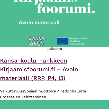
Julkaistu
Kansa-koulu-hankkeen
Kirjaamisfoorumi.fi – Avoin
materiaali (RRP, P4, I3)
Vaikuttavuus
Sosiaalihuolto
RRP
Tiedonhallinta
Prosessien kehittäminen